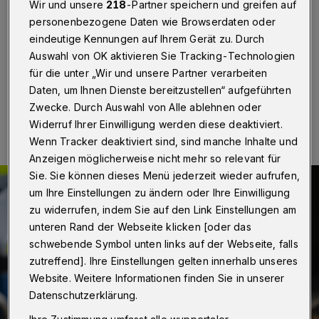
Wir und unsere
218
-Partner speichern und greifen auf
Wuppertal
·
Ein 15-Jähriger ist am Dienstag (13. Juni
personenbezogene Daten wie Browserdaten oder
2023) gegen 17 Uhr am Alten Markt in Barmen
eindeutige Kennungen auf Ihrem Gerät zu. Durch
überfallen worden. Einer der Täter wurde gestellt.
Auswahl von OK aktivieren Sie Tracking-Technologien
für die unter „Wir und unsere Partner verarbeiten
Daten, um Ihnen Dienste bereitzustellen“ aufgeführten
14.06.2023 , 13:40 Uhr
Eine Minute Lesezeit
Zwecke. Durch Auswahl von Alle ablehnen oder
Widerruf Ihrer Einwilligung werden diese deaktiviert.
Wenn Tracker deaktiviert sind, sind manche Inhalte und
Anzeigen möglicherweise nicht mehr so relevant für
Sie. Sie können dieses Menü jederzeit wieder aufrufen,
um Ihre Einstellungen zu ändern oder Ihre Einwilligung
zu widerrufen, indem Sie auf den Link Einstellungen am
unteren Rand der Webseite klicken [oder das
schwebende Symbol unten links auf der Webseite, falls
zutreffend]. Ihre Einstellungen gelten innerhalb unseres
Website. Weitere Informationen finden Sie in unserer
Datenschutzerklärung.