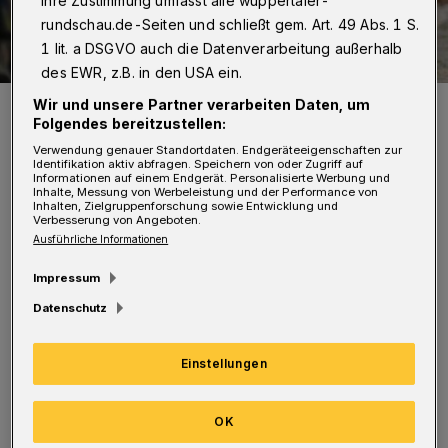
Ihre Zustimmung umfasst alle wuppertaler-
rundschau.de-Seiten und schließt gem. Art. 49 Abs. 1 S.
1 lit. a DSGVO auch die Datenverarbeitung außerhalb
des EWR, z.B. in den USA ein.
Symbolbild.
Wir und unsere Partner verarbeiten Daten, um
Folgendes bereitzustellen:
Foto: Christoph Petersen
Verwendung genauer Standortdaten. Endgeräteeigenschaften zur
Identifikation aktiv abfragen. Speichern von oder Zugriff auf
Informationen auf einem Endgerät. Personalisierte Werbung und
Inhalte, Messung von Werbeleistung und der Performance von
Inhalten, Zielgruppenforschung sowie Entwicklung und
Verbesserung von Angeboten.
N
Ausführliche Informationen
ach Polizeiangaben hatten den
Impressum
Jugendlichen drei Männer umstellt, als
Datenschutz
er über den Alten Markt ging. „Einer forderte
die Herausgabe von Bargeld und einer
Einstellungen
Umhängetasche unter der Androhung von
Gewalt. Der Junge gab der Forderung nach und
OK
händigte seine Wertsachen aus. Daraufhin