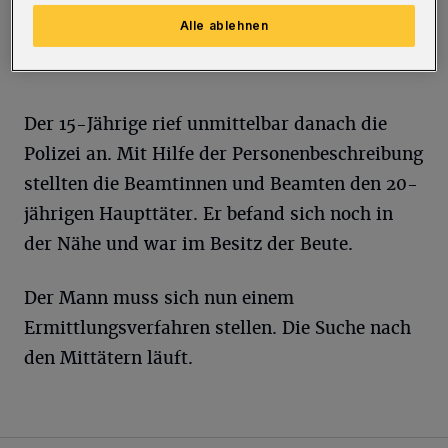
flüchteten die drei Personen“, heißt es aus
Alle ablehnen
dem Präsidium.
Der 15-Jährige rief unmittelbar danach die
Polizei an. Mit Hilfe der Personenbeschreibung
stellten die Beamtinnen und Beamten den 20-
jährigen Haupttäter. Er befand sich noch in
der Nähe und war im Besitz der Beute.
Der Mann muss sich nun einem
Ermittlungsverfahren stellen. Die Suche nach
den Mittätern läuft.