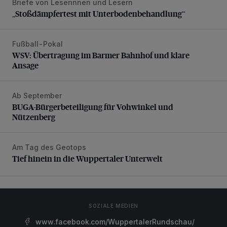
Briefe von Leserinnen und Lesern
„Stoßdämpfertest mit Unterbodenbehandlung“
„Stoßdämpfertest mit Unterbodenbehandlung“
Fußball-Pokal
WSV: Übertragung im Barmer Bahnhof und klare Ansage
WSV: Übertragung im Barmer Bahnhof und klare
Ansage
Ab September
BUGA-Bürgerbeteiligung für Vohwinkel und Nützenberg
BUGA-Bürgerbeteiligung für Vohwinkel und
Nützenberg
Am Tag des Geotops
Tief hinein in die Wuppertaler Unterwelt
Tief hinein in die Wuppertaler Unterwelt
SOZIALE MEDIEN
www.facebook.com/WuppertalerRundschau/