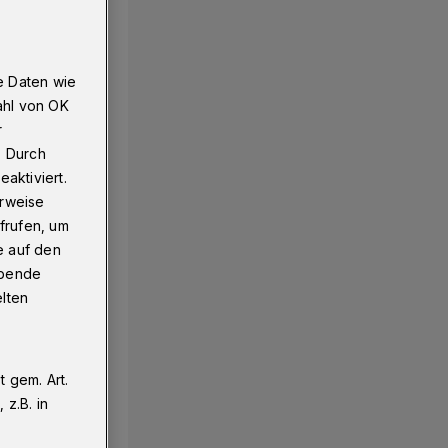
e Daten wie
ahl von OK
r
. Durch
aktiviert.
erweise
frufen, um
e auf den
ebende
elten
 gem. Art.
z.B. in