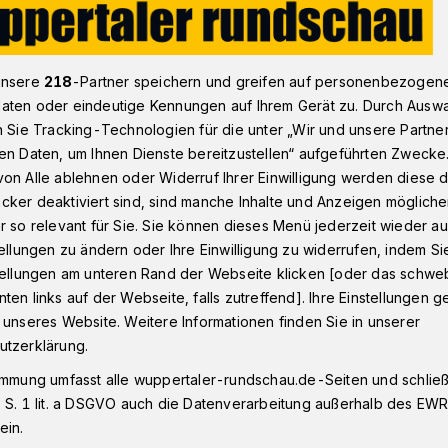
V stellt keinen Drittliga-Lizenzantrag
unsere
218
-Partner speichern und greifen auf personenbezogen
aten oder eindeutige Kennungen auf Ihrem Gerät zu. Durch Ausw
n Sie Tracking-Technologien für die unter „Wir und unsere Partne
en Daten, um Ihnen Dienste bereitzustellen“ aufgeführten Zwecke
on Alle ablehnen oder Widerruf Ihrer Einwilligung werden diese de
inen Drittliga-
cker deaktiviert sind, sind manche Inhalte und Anzeigen möglich
r so relevant für Sie. Sie können dieses Menü jederzeit wieder au
g
tellungen zu ändern oder Ihre Einwilligung zu widerrufen, indem Si
stellungen am unteren Rand der Webseite klicken [oder das schw
ten links auf der Webseite, falls zutreffend]. Ihre Einstellungen g
 unseres Website. Weitere Informationen finden Sie in unserer
dem Auswärtsspiel beim Spitzenreiter
utzerklärung.
st der Fußball-Regionalligist Wuppertaler SV
immung umfasst alle wuppertaler-rundschau.de-Seiten und schließt
usgeschieden.
 S. 1 lit. a DSGVO auch die Datenverarbeitung außerhalb des EWR, 
ein.