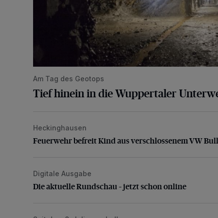
Am Tag des Geotops
Tief hinein in die Wuppertaler Unterwe
Heckinghausen
Feuerwehr befreit Kind aus verschlossenem VW Bulli
Feuerwehr befreit Kind aus verschlossenem VW Bull
Digitale Ausgabe
Die aktuelle Rundschau – jetzt schon online
Die aktuelle Rundschau – jetzt schon online