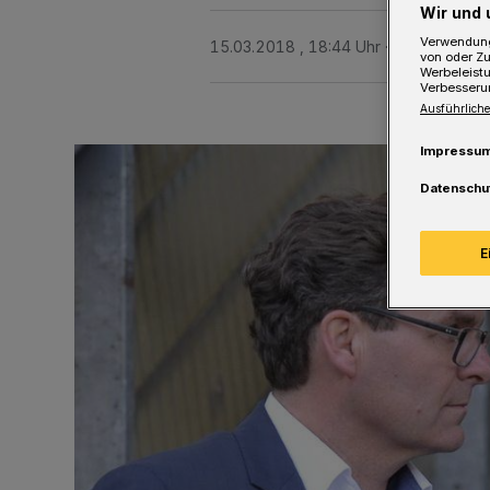
Wir und 
Verwendung
15.03.2018 , 18:44 Uhr
Eine Minute L
von oder Zu
Werbeleist
Verbesseru
Ausführliche
Impressu
Datenschu
E