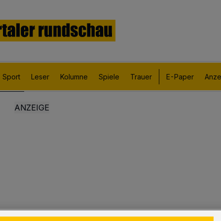
Sport
Leser
Kolumne
Spiele
Trauer
E-Paper
Anze