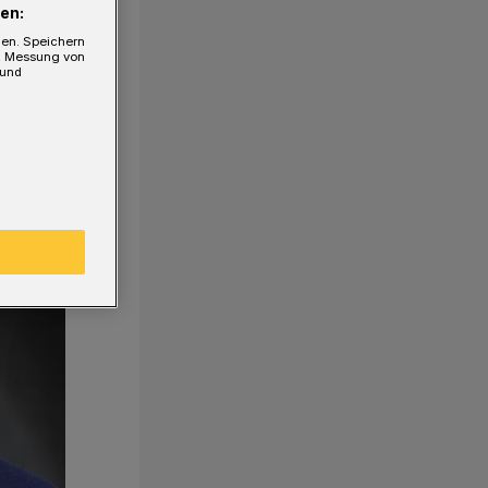
en:
gen. Speichern
e, Messung von
 und