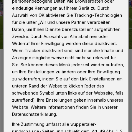
personenbezogene Daten wie Browserdaten oder
eindeutige Kennungen auf Ihrem Gerät zu. Durch
Auswahl von OK aktivieren Sie Tracking-Technologien
für die unter „Wir und unsere Partner verarbeiten
Daten, um Ihnen Dienste bereitzustellen“ aufgeführten
Zwecke. Durch Auswahl von Alle ablehnen oder
Widerruf Ihrer Einwilligung werden diese deaktiviert.
Wenn Tracker deaktiviert sind, sind manche Inhalte und
Vorstandssprecher Lothar Stücker verabschiedet Stürmer Ercan
Anzeigen möglicherweise nicht mehr so relevant für
Aydogmus.
Sie. Sie können dieses Menü jederzeit wieder aufrufen,
Foto: Dirk Freund
um Ihre Einstellungen zu ändern oder Ihre Einwilligung
zu widerrufen, indem Sie auf den Link Einstellungen am
unteren Rand der Webseite klicken [oder das
schwebende Symbol unten links auf der Webseite, falls
zutreffend]. Ihre Einstellungen gelten innerhalb unseres
Von Jörn Koldehoff und Julian Schumacher
Website. Weitere Informationen finden Sie in unserer
Datenschutzerklärung.
K
inder bis 14 Jahre hatten freien Eintritt.
Ihre Zustimmung umfasst alle wuppertaler-
rundschau.de-Seiten und schließt gem. Art. 49 Abs. 1 S.