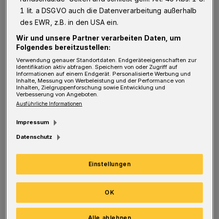
Der Anpfiff erfolgte mit neunminütiger
1 lit. a DSGVO auch die Datenverarbeitung außerhalb
Verspätung. Grund war allerdings nicht der
des EWR, z.B. in den USA ein.
rege Andrang an den Kassen, sondern die
Wir und unsere Partner verarbeiten Daten, um
Folgendes bereitzustellen:
Tatsache, dass der WSV zu spät mit dem
Verwendung genauer Standortdaten. Endgeräteeigenschaften zur
Verabschiedungen begonnen hatte. Sehr zum
Identifikation aktiv abfragen. Speichern von oder Zugriff auf
Informationen auf einem Endgerät. Personalisierte Werbung und
Missfallen des Schiedsrichtergespanns.
Inhalte, Messung von Werbeleistung und der Performance von
Inhalten, Zielgruppenforschung sowie Entwicklung und
Allerdings hatte die Partie, die wie alle
Verbesserung von Angeboten.
Ausführliche Informationen
anderen zeitglich um 14 Uhr beginnen sollte,
Impressum
keine Auswirkung auf den Auf- oder
Datenschutz
Abstiegskampf. Den Verein verlassen Bayrak,
M'Bengue, Topal, Ilbay, Bodenröder sowie die
Einstellungen
Leihgaben Teijsse und Holldack.
OK
Auch auf dem Platz ging es in der ersten
Halbzeit eher unspektakulär zu. Das lag
Alle ablehnen