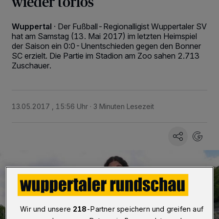
wieder torlos
Wuppertal
·
Der Fußball-Regionalligist Wuppertaler SV
hat am Samstag (13. Mai 2017) im letzten Heimspiel
der Saison ein 0:0-Unentschieden gegen den Bonner
SC erzielt. Die Partie im Stadion am Zoo sahen 2.713
Zuschauer.
13.05.2017 , 15:56 Uhr
3 Minuten Lesezeit
Wir und unsere
218
-Partner speichern und greifen auf