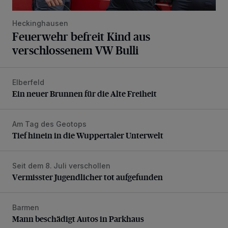
Heckinghausen
Feuerwehr befreit Kind aus
verschlossenem VW Bulli
Elberfeld
Ein neuer Brunnen für die Alte Freiheit
Ein neuer Brunnen für die Alte Freiheit
Am Tag des Geotops
Tief hinein in die Wuppertaler Unterwelt
Tief hinein in die Wuppertaler Unterwelt
Seit dem 8. Juli verschollen
Vermisster Jugendlicher tot aufgefunden
Vermisster Jugendlicher tot aufgefunden
Barmen
Mann beschädigt Autos in Parkhaus
Mann beschädigt Autos in Parkhaus