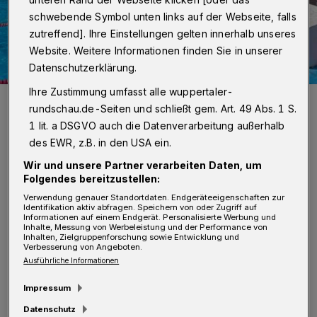
schwebende Symbol unten links auf der Webseite, falls
zutreffend]. Ihre Einstellungen gelten innerhalb unseres
Website. Weitere Informationen finden Sie in unserer
Datenschutzerklärung.
Ihre Zustimmung umfasst alle wuppertaler-
Aktive sowie Helferinnen und Helfer legten sich mächtig ins Zeug.
rundschau.de-Seiten und schließt gem. Art. 49 Abs. 1 S.
Foto: Wasserfreunde
1 lit. a DSGVO auch die Datenverarbeitung außerhalb
des EWR, z.B. in den USA ein.
Wir und unsere Partner verarbeiten Daten, um
Folgendes bereitzustellen:
D
Verwendung genauer Standortdaten. Endgeräteeigenschaften zur
er erste Vorsitzende Harald Bayer
Identifikation aktiv abfragen. Speichern von oder Zugriff auf
Informationen auf einem Endgerät. Personalisierte Werbung und
begrüßte 62 kleine Schwimmerinnen
Inhalte, Messung von Werbeleistung und der Performance von
Inhalten, Zielgruppenforschung sowie Entwicklung und
und Schwimmer, die an den Startsockeln
Verbesserung von Angeboten.
Ausführliche Informationen
standen. Dabei waren auch Kinder, die noch
kein Seepferdchen hatten und eine
Impressum
Schwimmnudel benutzen durften.
Datenschutz