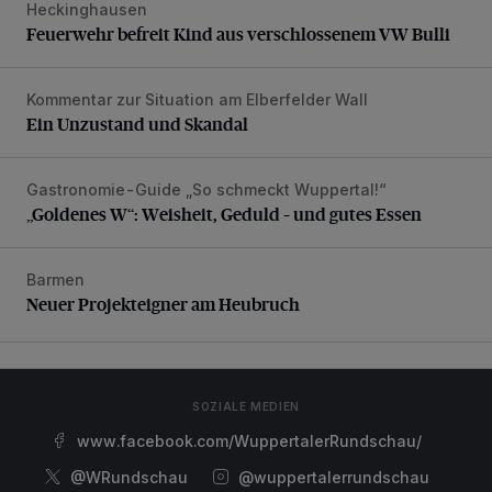
Heckinghausen
Feuerwehr befreit Kind aus verschlossenem VW Bulli
Feuerwehr befreit Kind aus verschlossenem VW Bulli
Kommentar zur Situation am Elberfelder Wall
Ein Unzustand und Skandal
Ein Unzustand und Skandal
Gastronomie-Guide „So schmeckt Wuppertal!“
„Goldenes W“: Weisheit, Geduld – und gutes Essen
„Goldenes W“: Weisheit, Geduld – und gutes Essen
Barmen
Neuer Projekteigner am Heubruch
Neuer Projekteigner am Heubruch
SOZIALE MEDIEN
www.facebook.com/WuppertalerRundschau/
@WRundschau
@wuppertalerrundschau