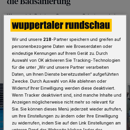
die Badsanierung
Wuppertal
·
Bei einem Sponsoren-Schwimmen haben
die Wasserfreunde Wuppertal mehr als 16.300 Euro
eingenommen. Das Geld wird für die Sanierung des
Schwimmbades an der Bendahler Straße verwendet.
Wir und unsere
218
-Partner speichern und greifen auf
personenbezogene Daten wie Browserdaten oder
eindeutige Kennungen auf Ihrem Gerät zu. Durch
15.08.2022 , 09:30 Uhr
Eine Minute Lesezeit
Auswahl von OK aktivieren Sie Tracking-Technologien
für die unter „Wir und unsere Partner verarbeiten
Daten, um Ihnen Dienste bereitzustellen“ aufgeführten
Zwecke. Durch Auswahl von Alle ablehnen oder
Widerruf Ihrer Einwilligung werden diese deaktiviert.
Wenn Tracker deaktiviert sind, sind manche Inhalte und
Anzeigen möglicherweise nicht mehr so relevant für
Sie. Sie können dieses Menü jederzeit wieder aufrufen,
um Ihre Einstellungen zu ändern oder Ihre Einwilligung
zu widerrufen, indem Sie auf den Link Einstellungen am
unteren Rand der Webseite klicken [oder das