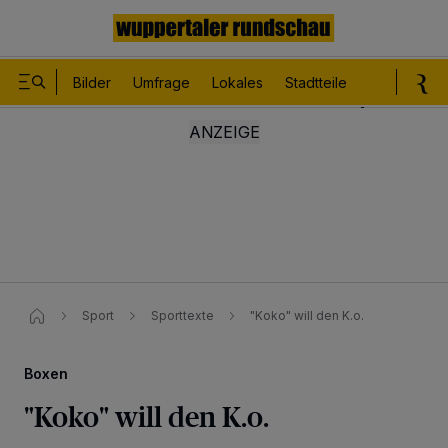
Bilder
Umfrage
Lokales
Stadtteile
Sport
Le
Sport
Sporttexte
"Koko" will den K.o.
Boxen
"Koko" will den K.o.