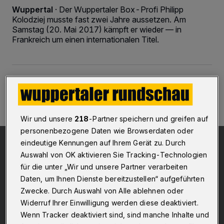
Wuppertal
·
Der Wuppertaler Box-Profi Philipp
Kolodziej musste fast zwei Jahre aussetzen. Am
Samstag (20. Mai 2017) kämpft er wieder — in
Frankreich um einen internationalen Titel.
20.05.2017 , 19:58 Uhr
Eine Minute Lesezeit
Wir und unsere
218
-Partner speichern und greifen auf
personenbezogene Daten wie Browserdaten oder
eindeutige Kennungen auf Ihrem Gerät zu. Durch
Auswahl von OK aktivieren Sie Tracking-Technologien
für die unter „Wir und unsere Partner verarbeiten
Daten, um Ihnen Dienste bereitzustellen“ aufgeführten
Zwecke. Durch Auswahl von Alle ablehnen oder
Widerruf Ihrer Einwilligung werden diese deaktiviert.
Wenn Tracker deaktiviert sind, sind manche Inhalte und