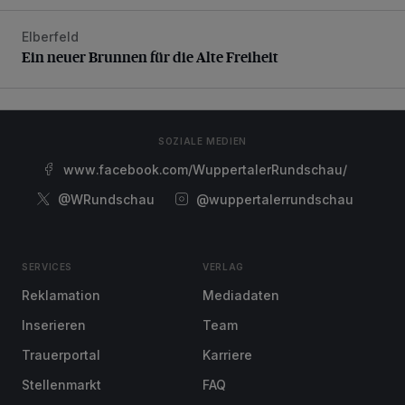
Elberfeld
Ein neuer Brunnen für die Alte Freiheit
Ein neuer Brunnen für die Alte Freiheit
SOZIALE MEDIEN
www.facebook.com/WuppertalerRundschau/
@WRundschau
@wuppertalerrundschau
SERVICES
VERLAG
Reklamation
Mediadaten
Inserieren
Team
Trauerportal
Karriere
Stellenmarkt
FAQ