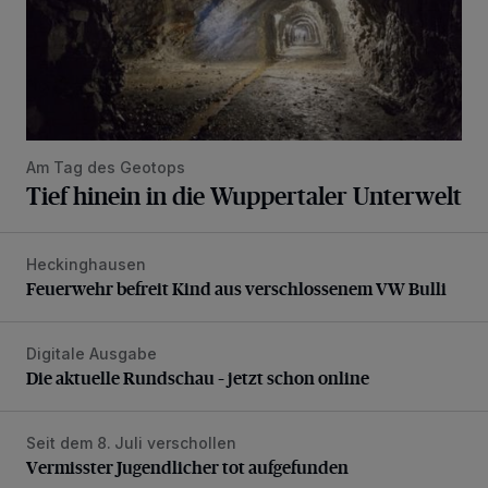
Am Tag des Geotops
Tief hinein in die Wuppertaler Unterwelt
Heckinghausen
Feuerwehr befreit Kind aus verschlossenem VW Bulli
Feuerwehr befreit Kind aus verschlossenem VW Bulli
Digitale Ausgabe
Die aktuelle Rundschau – jetzt schon online
Die aktuelle Rundschau – jetzt schon online
Seit dem 8. Juli verschollen
Vermisster Jugendlicher tot aufgefunden
Vermisster Jugendlicher tot aufgefunden