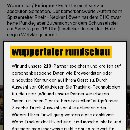
Wuppertal / Solingen
·
Es fehlte nicht viel zur
absoluten Sensation. Der bemerkenswerte Auftritt beim
Spitzenreiter Rhein-Neckar Löwen hat dem BHC zwar
keine Punkte, aber Zuversicht vor dem Schlüsselspiel
am Samstag um 19 Uhr (Liveticker) in der Uni-Halle
gegen Wetzlar gebracht.
20.05.2017 , 14:00 Uhr
2 Minuten Lesezeit
Wir und unsere
218
-Partner speichern und greifen auf
personenbezogene Daten wie Browserdaten oder
eindeutige Kennungen auf Ihrem Gerät zu. Durch
Auswahl von OK aktivieren Sie Tracking-Technologien
für die unter „Wir und unsere Partner verarbeiten
Daten, um Ihnen Dienste bereitzustellen“ aufgeführten
Zwecke. Durch Auswahl von Alle ablehnen oder
Widerruf Ihrer Einwilligung werden diese deaktiviert.
Wenn Tracker deaktiviert sind, sind manche Inhalte und
Anzeigen möglicherweise nicht mehr so relevant für