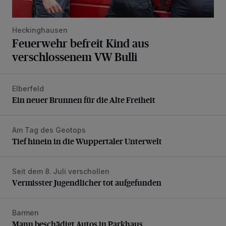
Heckinghausen
Feuerwehr befreit Kind aus
verschlossenem VW Bulli
Elberfeld
Ein neuer Brunnen für die Alte Freiheit
Ein neuer Brunnen für die Alte Freiheit
Am Tag des Geotops
Tief hinein in die Wuppertaler Unterwelt
Tief hinein in die Wuppertaler Unterwelt
Seit dem 8. Juli verschollen
Vermisster Jugendlicher tot aufgefunden
Vermisster Jugendlicher tot aufgefunden
Barmen
Mann beschädigt Autos in Parkhaus
Mann beschädigt Autos in Parkhaus