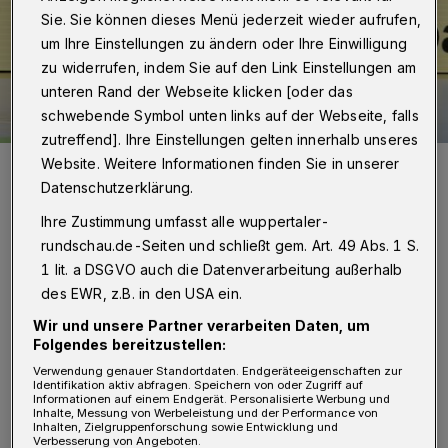
Sie. Sie können dieses Menü jederzeit wieder aufrufen,
um Ihre Einstellungen zu ändern oder Ihre Einwilligung
zu widerrufen, indem Sie auf den Link Einstellungen am
unteren Rand der Webseite klicken [oder das
schwebende Symbol unten links auf der Webseite, falls
zutreffend]. Ihre Einstellungen gelten innerhalb unseres
Voller Einsatz: BHC-Kapitän Kristian Nippes gegen die Löwen
Website. Weitere Informationen finden Sie in unserer
Larsen und Guardiola.
Datenschutzerklärung.
Foto: foto2press
Ihre Zustimmung umfasst alle wuppertaler-
rundschau.de-Seiten und schließt gem. Art. 49 Abs. 1 S.
1 lit. a DSGVO auch die Datenverarbeitung außerhalb
des EWR, z.B. in den USA ein.
Von Roderich Trapp
Wir und unsere Partner verarbeiten Daten, um
Folgendes bereitzustellen:
Verwendung genauer Standortdaten. Endgeräteeigenschaften zur
"Das war ein Super-Auftritt mit ganz viel, auf
Identifikation aktiv abfragen. Speichern von oder Zugriff auf
Informationen auf einem Endgerät. Personalisierte Werbung und
dem man aufbauen kann", kommentierte der
Inhalte, Messung von Werbeleistung und der Performance von
Inhalten, Zielgruppenforschung sowie Entwicklung und
Verbesserung von Angeboten.
sportliche Leiter Viktor Szilágyi das 28:31, bei