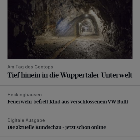
Am Tag des Geotops
Tief hinein in die Wuppertaler Unterwelt
Heckinghausen
Feuerwehr befreit Kind aus verschlossenem VW Bulli
Feuerwehr befreit Kind aus verschlossenem VW Bulli
Digitale Ausgabe
Die aktuelle Rundschau – jetzt schon online
Die aktuelle Rundschau – jetzt schon online