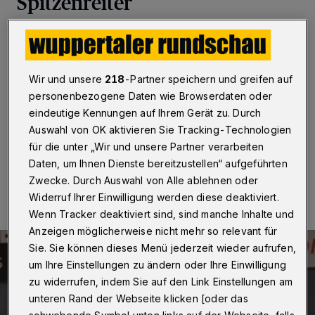
Spitzenreiter
Wuppertal
·
Die Zweitliga-Handballerinnen des TVB
Wuppertal haben am Samstagabend (11. Mai 2019)
für eine Überraschung gesorgt und die Auswärtspartie
Wir und unsere
218
-Partner speichern und greifen auf
beim Spitzenreiter HL Buchholz 08-Rosengarten mit
27:23 (11:14) gewonnen. Vor dem letzten Saisonspiel
personenbezogene Daten wie Browserdaten oder
liegen die Beyeröhderinnen in der Tabelle auf Rang vier.
eindeutige Kennungen auf Ihrem Gerät zu. Durch
Auswahl von OK aktivieren Sie Tracking-Technologien
für die unter „Wir und unsere Partner verarbeiten
Daten, um Ihnen Dienste bereitzustellen“ aufgeführten
11.05.2019 , 23:51 Uhr
Eine Minute Lesezeit
Zwecke. Durch Auswahl von Alle ablehnen oder
Widerruf Ihrer Einwilligung werden diese deaktiviert.
Wenn Tracker deaktiviert sind, sind manche Inhalte und
Anzeigen möglicherweise nicht mehr so relevant für
Sie. Sie können dieses Menü jederzeit wieder aufrufen,
um Ihre Einstellungen zu ändern oder Ihre Einwilligung
zu widerrufen, indem Sie auf den Link Einstellungen am
unteren Rand der Webseite klicken [oder das