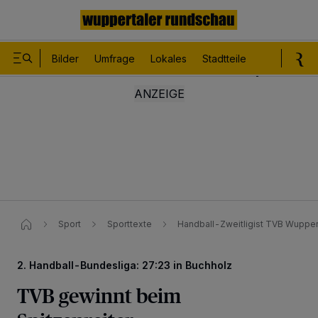
Bilder
Umfrage
Lokales
Stadtteile
Sport
Le
Sport
Sporttexte
Handball-Zweitligist TVB Wuppert
2. Handball-Bundesliga: 27:23 in Buchholz
TVB gewinnt beim