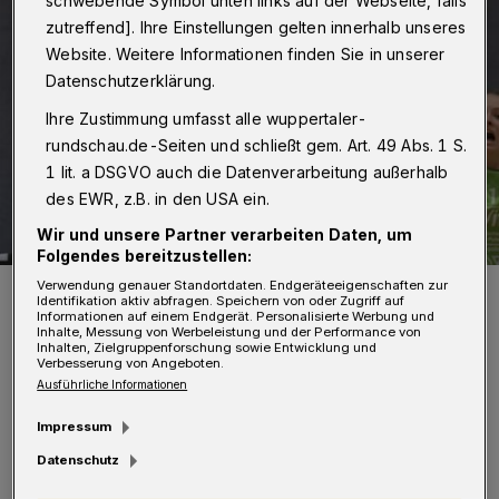
schwebende Symbol unten links auf der Webseite, falls
zutreffend]. Ihre Einstellungen gelten innerhalb unseres
Website. Weitere Informationen finden Sie in unserer
Datenschutzerklärung.
Ihre Zustimmung umfasst alle wuppertaler-
rundschau.de-Seiten und schließt gem. Art. 49 Abs. 1 S.
1 lit. a DSGVO auch die Datenverarbeitung außerhalb
des EWR, z.B. in den USA ein.
Wir und unsere Partner verarbeiten Daten, um
Folgendes bereitzustellen:
Verwendung genauer Standortdaten. Endgeräteeigenschaften zur
TVB-Trainer Martin Schwarzwald.
Identifikation aktiv abfragen. Speichern von oder Zugriff auf
Foto: Dirk Freund
Informationen auf einem Endgerät. Personalisierte Werbung und
Inhalte, Messung von Werbeleistung und der Performance von
Inhalten, Zielgruppenforschung sowie Entwicklung und
Verbesserung von Angeboten.
Ausführliche Informationen
Impressum
Von Jörn Koldehoff
Datenschutz