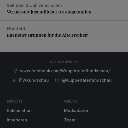
Seit dem 8. Juli verschollen
Vermisster Jugendlicher tot aufgefunden
Vermisster Jugendlicher tot aufgefunden
Elberfeld
Ein neuer Brunnen für die Alte Freiheit
Ein neuer Brunnen für die Alte Freiheit
SOZIALE MEDIEN
www.facebook.com/WuppertalerRundschau/
@WRundschau
@wuppertalerrundschau
SERVICES
VERLAG
Reklamation
Mediadaten
Inserieren
Team