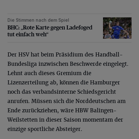
Die Stimmen nach dem Spiel
BHC: „Rote Karte gegen Ladefoged tut einfach weh“
BHC: „Rote Karte gegen Ladefoged
tut einfach weh“
Der HSV hat beim Präsidium des Handball-
Bundesliga inzwischen Beschwerde eingelegt.
Lehnt auch dieses Gremium die
Lizenzerteilung ab, können die Hamburger
noch das verbandsinterne Schiedsgericht
anrufen. Müssen sich die Norddeutschen am
Ende zurückziehen, wäre HBW Balingen-
Weilstetten in dieser Saison momentam der
einzige sportliche Absteiger.