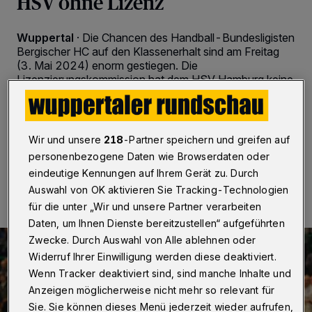
HSV ohne Lizenz
Wuppertal
·
Die Chancen des Handball-Bundesligisten
Bergischer HC auf den Klassenerhalt sind am Freitag
(3. Mai 2024) enorm gestiegen. Die
Lizenzierungskommission hat dem HSV Hamburg keine
Lizenz für die Saison 2024/25 erteilt. Bleibt es dabei,
würde der BHC den frei werdenden Platz einnehmen.
Wir und unsere
218
-Partner speichern und greifen auf
personenbezogene Daten wie Browserdaten oder
03.05.2024 , 18:19 Uhr
Eine Minute Lesezeit
eindeutige Kennungen auf Ihrem Gerät zu. Durch
Auswahl von OK aktivieren Sie Tracking-Technologien
für die unter „Wir und unsere Partner verarbeiten
Daten, um Ihnen Dienste bereitzustellen“ aufgeführten
Zwecke. Durch Auswahl von Alle ablehnen oder
Widerruf Ihrer Einwilligung werden diese deaktiviert.
Wenn Tracker deaktiviert sind, sind manche Inhalte und
Anzeigen möglicherweise nicht mehr so relevant für
Sie. Sie können dieses Menü jederzeit wieder aufrufen,