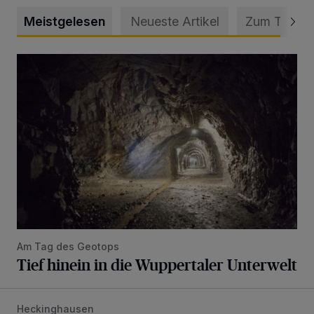
Meistgelesen
Neueste Artikel
Zum Thema
Tief hinein in die Wuppertaler Unterwelt
Am Tag des Geotops
Tief hinein in die Wuppertaler Unterwelt
Heckinghausen
Feuerwehr befreit Kind aus verschlossenem VW Bulli