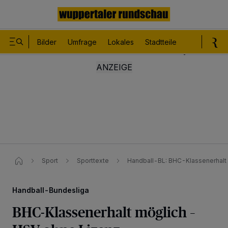
Bilder
Umfrage
Lokales
Stadtteile
Sport
Le
Sport
Sporttexte
Handball-BL: BHC-Klassenerhalt 
Handball-Bundesliga
BHC-Klassenerhalt möglich –