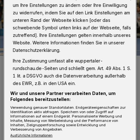
um Ihre Einstellungen zu ändern oder Ihre Einwilligung
zu widerrufen, indem Sie auf den Link Einstellungen am
unteren Rand der Webseite klicken [oder das
schwebende Symbol unten links auf der Webseite, falls
zutreffend]. Ihre Einstellungen gelten innerhalb unseres
Website. Weitere Informationen finden Sie in unserer
Datenschutzerklärung.
Ihre Zustimmung umfasst alle wuppertaler-
Wirft Noah Beyer seine Tore auch in der kommenden Saison im
Oberhaus?
rundschau.de-Seiten und schließt gem. Art. 49 Abs. 1 S.
Foto: Christoph Petersen
1 lit. a DSGVO auch die Datenverarbeitung außerhalb
des EWR, z.B. in den USA ein.
Wir und unsere Partner verarbeiten Daten, um
Folgendes bereitzustellen:
Verwendung genauer Standortdaten. Endgeräteeigenschaften zur
Von Jörn Koldehoff
Identifikation aktiv abfragen. Speichern von oder Zugriff auf
Informationen auf einem Endgerät. Personalisierte Werbung und
Inhalte, Messung von Werbeleistung und der Performance von
Inhalten, Zielgruppenforschung sowie Entwicklung und
D
Verbesserung von Angeboten.
amit erreicht der seit Tagen schwelende
Ausführliche Informationen