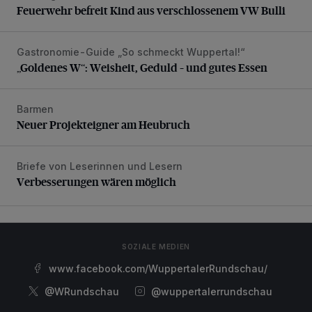
Feuerwehr befreit Kind aus verschlossenem VW Bulli
Gastronomie-Guide „So schmeckt Wuppertal!“
„Goldenes W“: Weisheit, Geduld – und gutes Essen
„Goldenes W“: Weisheit, Geduld – und gutes Essen
Barmen
Neuer Projekteigner am Heubruch
Neuer Projekteigner am Heubruch
Briefe von Leserinnen und Lesern
Verbesserungen wären möglich
Verbesserungen wären möglich
SOZIALE MEDIEN
www.facebook.com/WuppertalerRundschau/
@WRundschau
@wuppertalerrundschau