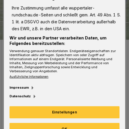
Ihre Zustimmung umfasst alle wuppertaler-
rundschau.de-Seiten und schließt gem. Art. 49 Abs. 1 S.
1 lit. a DSGVO auch die Datenverarbeitung außerhalb
des EWR, z.B. in den USA ein.
Wir und unsere Partner verarbeiten Daten, um
Folgendes bereitzustellen:
Der CSC ist in dieser Saison nur selten dem Gegner davongerannt.
Verwendung genauer Standortdaten. Endgeräteeigenschaften zur
Foto: Dirk Freund
Identifikation aktiv abfragen. Speichern von oder Zugriff auf
Informationen auf einem Endgerät. Personalisierte Werbung und
Inhalte, Messung von Werbeleistung und der Performance von
Inhalten, Zielgruppenforschung sowie Entwicklung und
Verbesserung von Angeboten.
Ausführliche Informationen
Impressum
Dorthin ist die Partie aus Sicherheitsgründen
Datenschutz
verlegt worden. Viele Fans werden nicht
erwartet, nicht nur wegen des Umzugs von der
Einstellungen
Hauptstraße an die Hubertusallee. Cronenberg
besitzt als Tabellenvorletzter nur noch
OK