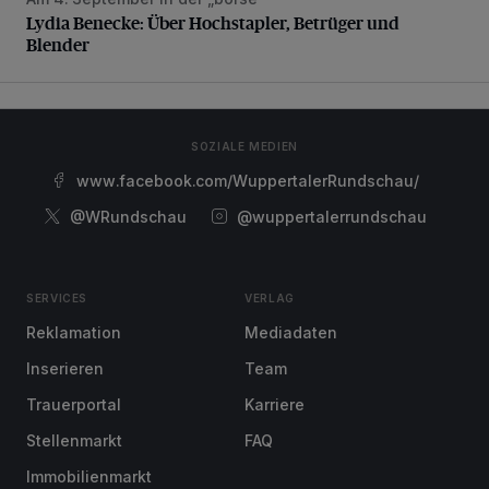
Lydia Benecke: Über Hochstapler, Betrüger und Blender
Lydia Benecke: Über Hochstapler, Betrüger und
Blender
SOZIALE MEDIEN
www.facebook.com/WuppertalerRundschau/
@WRundschau
@wuppertalerrundschau
SERVICES
VERLAG
Reklamation
Mediadaten
Inserieren
Team
Trauerportal
Karriere
Stellenmarkt
FAQ
Immobilienmarkt