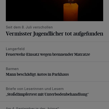
Seit dem 8. Juli verschollen
Vermisster Jugendlicher tot aufgefunden
Langerfeld
Feuerwehr-Einsatz wegen brennender Matratze
Feuerwehr-Einsatz wegen brennender Matratze
Barmen
Mann beschädigt Autos in Parkhaus
Mann beschädigt Autos in Parkhaus
Briefe von Leserinnen und Lesern
„Stoßdämpfertest mit Unterbodenbehandlung“
„Stoßdämpfertest mit Unterbodenbehandlung“
Am 4. September in der „börse“