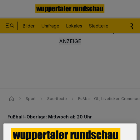
Bilder
Umfrage
Lokales
Stadtteile
Sport
Le
Sport
Sporttexte
Fußball-OL, Liveticker: Cronenbe
Fußball-Oberliga: Mittwoch ab 20 Uhr
Liveticker: Cronenberger SC -