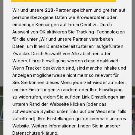
KFC Uerdingen
Wir und unsere
218
-Partner speichern und greifen auf
Wuppertal
·
In einem Nachholspiel der Fußball-
personenbezogene Daten wie Browserdaten oder
Oberliga trifft der Cronenberger SC am Mittwoch (29.
eindeutige Kennungen auf Ihrem Gerät zu. Durch
März 2023) auf den KFC Uerdingen. Anstoß im
Auswahl von OK aktivieren Sie Tracking-Technologien
Stadion am Zoo ist um 20 Uhr.
für die unter „Wir und unsere Partner verarbeiten
Daten, um Ihnen Dienste bereitzustellen“ aufgeführten
Zwecke. Durch Auswahl von Alle ablehnen oder
29.03.2023 , 09:00 Uhr
Eine Minute Lesezeit
Widerruf Ihrer Einwilligung werden diese deaktiviert.
Wenn Tracker deaktiviert sind, sind manche Inhalte und
Anzeigen möglicherweise nicht mehr so relevant für
Sie. Sie können dieses Menü jederzeit wieder aufrufen,
um Ihre Einstellungen zu ändern oder Ihre Einwilligung
zu widerrufen, indem Sie auf den Link Einstellungen am
unteren Rand der Webseite klicken [oder das
schwebende Symbol unten links auf der Webseite, falls
zutreffend]. Ihre Einstellungen gelten innerhalb unseres
Website. Weitere Informationen finden Sie in unserer
Datenschutzerklärung.