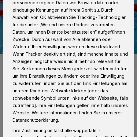
personenbezogene Daten wie Browserdaten oder
eindeutige Kennungen auf Ihrem Gerät zu. Durch
Auswahl von OK aktivieren Sie Tracking-Technologien
für die unter „Wir und unsere Partner verarbeiten
Daten, um Ihnen Dienste bereitzustellen“ aufgeführten
Zwecke. Durch Auswahl von Alle ablehnen oder
Widerruf Ihrer Einwilligung werden diese deaktiviert.
Wenn Tracker deaktiviert sind, sind manche Inhalte und
Marco Koch stellte einen Rekord über 400 Meter Lagen auf.
Anzeigen möglicherweise nicht mehr so relevant für
Foto: Dirk Freund
Sie. Sie können dieses Menü jederzeit wieder aufrufen,
um Ihre Einstellungen zu ändern oder Ihre Einwilligung
zu widerrufen, indem Sie auf den Link Einstellungen am
unteren Rand der Webseite klicken [oder das
schwebende Symbol unten links auf der Webseite, falls
Von Dsv
zutreffend]. Ihre Einstellungen gelten innerhalb unseres
Website. Weitere Informationen finden Sie in unserer
F
Datenschutzerklärung.
ür den 28-jährigen Weltrekordler waren
Ihre Zustimmung umfasst alle wuppertaler-
es die nationalen Titel Nummer 44 und