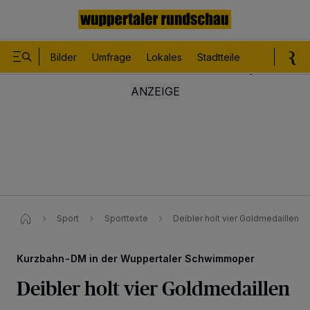
Bilder
Umfrage
Lokales
Stadtteile
Sport
Le
Sport
Sporttexte
Deibler holt vier Goldmedaillen
Kurzbahn-DM in der Wuppertaler Schwimmoper
Deibler holt vier Goldmedaillen