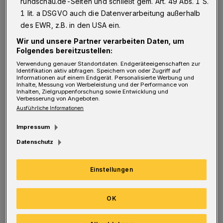
rundschau.de-Seiten und schließt gem. Art. 49 Abs. 1 S.
45. "Jetzt bin ich platt. Ich habe im Vorfeld
1 lit. a DSGVO auch die Datenverarbeitung außerhalb
viel gearbeitet und bin auf dem richtigen Weg
des EWR, z.B. in den USA ein.
in dieser Saison."
Wir und unsere Partner verarbeiten Daten, um
Folgendes bereitzustellen:
Insgesamt wurden in Wuppertal zwei
Verwendung genauer Standortdaten. Endgeräteeigenschaften zur
Identifikation aktiv abfragen. Speichern von oder Zugriff auf
Informationen auf einem Endgerät. Personalisierte Werbung und
Deutsche Rekorde aufgestellt. Zu Beginn der
Inhalte, Messung von Werbeleistung und der Performance von
Inhalten, Zielgruppenforschung sowie Entwicklung und
Titelkämpfe hatte Marco Koch (Darmstadt)
Verbesserung von Angeboten.
über 400 m Lagen in 4:01,87 Minuten eine
Ausführliche Informationen
neue Bestmarke aufgestellt, am Samstag
Impressum
verbesserte Florian Vogel (München) den
Datenschutz
sieben Jahre alten nationalen Rekord von Paul
Biedermann (Halle/Saale) über 800 m Freistil
Einstellungen
um 1,79 Sekunden auf 7:33,44 Minuten.
Biedermann selbst schwamm am
OK
Abschlusstag zu seinem 43. DM-Titel. In