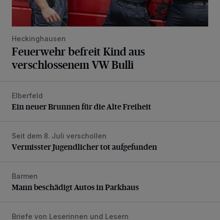
Heckinghausen
Feuerwehr befreit Kind aus
verschlossenem VW Bulli
Elberfeld
Ein neuer Brunnen für die Alte Freiheit
Ein neuer Brunnen für die Alte Freiheit
Seit dem 8. Juli verschollen
Vermisster Jugendlicher tot aufgefunden
Vermisster Jugendlicher tot aufgefunden
Barmen
Mann beschädigt Autos in Parkhaus
Mann beschädigt Autos in Parkhaus
Briefe von Leserinnen und Lesern
„Stoßdämpfertest mit Unterbodenbehandlung“