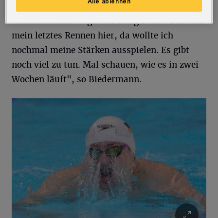
Alle ablehnen
3:38,95 Minuten verwies er über 400 m
Freistil Florian Vogel auf Rang zwei. "Das war
mein letztes Rennen hier, da wollte ich
nochmal meine Stärken ausspielen. Es gibt
noch viel zu tun. Mal schauen, wie es in zwei
Wochen läuft", so Biedermann.