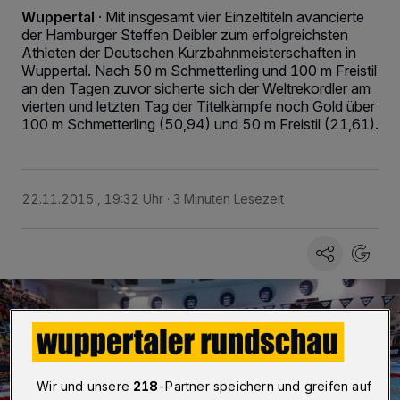
Wuppertal
·
Mit insgesamt vier Einzeltiteln avancierte
der Hamburger Steffen Deibler zum erfolgreichsten
Athleten der Deutschen Kurzbahnmeisterschaften in
Wuppertal. Nach 50 m Schmetterling und 100 m Freistil
an den Tagen zuvor sicherte sich der Weltrekordler am
vierten und letzten Tag der Titelkämpfe noch Gold über
100 m Schmetterling (50,94) und 50 m Freistil (21,61).
22.11.2015 , 19:32 Uhr
3 Minuten Lesezeit
Wir und unsere
218
-Partner speichern und greifen auf