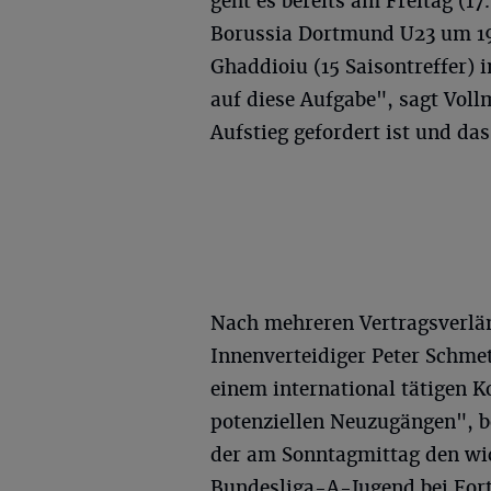
geht es bereits am Freitag (1
Borussia Dortmund U23 um 19
Ghaddioiu (15 Saisontreffer)
auf diese Aufgabe", sagt Vo
Aufstieg gefordert ist und da
Nach mehreren Vertragsverlän
Innenverteidiger Peter Schmet
einem international tätigen 
potenziellen Neuzugängen", b
der am Sonntagmittag den wic
Bundesliga-A-Jugend bei Fort