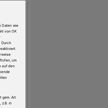
e Daten wie
ahl von OK
r
. Durch
aktiviert.
erweise
frufen, um
e auf den
ebende
elten
 gem. Art.
z.B. in