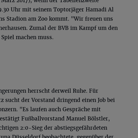
7. März 2017), wenn der Tabellenzweite
.30 Uhr mit seinem Toptorjäger Hamadi Al
 ins Stadion am Zoo kommt. "Wir freuen uns
llmerhausen. Zumal der BVB im Kampf um den
s Spiel machen muss.
gerungen herrscht derweil Ruhe. Für
z sucht der Vorstand dringend einen Job bei
Konzern. "Es laufen auch Gespräche mit
estätigt Fußballvorstand Manuel Bölstler,
htigen 2:0-Sieg der abstiegsgefährdeten
una Düsseldorf beobachtete, gegenüber der