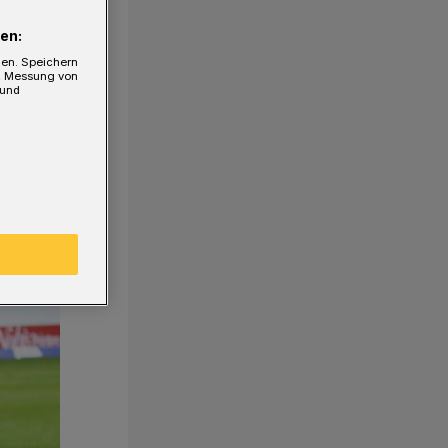
en:
gen. Speichern
e, Messung von
 und