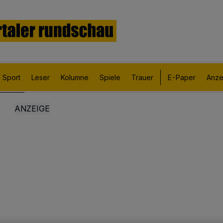
Sport
Leser
Kolumne
Spiele
Trauer
E-Paper
Anze