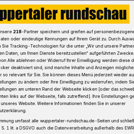
lstler: Gespäche mit Neuzugängen laufen
unsere
218
-Partner speichern und greifen auf personenbezogen
aten oder eindeutige Kennungen auf Ihrem Gerät zu. Durch Ausw
n Sie Tracking-Technologien für die unter „Wir und unsere Partne
rtaler SV
en Daten, um Ihnen Dienste bereitzustellen“ aufgeführten Zwecke
späche mit
on Alle ablehnen oder Widerruf Ihrer Einwilligung werden diese de
cker deaktiviert sind, sind manche Inhalte und Anzeigen möglich
 laufen
r so relevant für Sie. Sie können dieses Menü jederzeit wieder au
tellungen zu ändern oder Ihre Einwilligung zu widerrufen, indem Si
stellungen am unteren Rand der Webseite klicken [oder das schw
ten links auf der Webseite, falls zutreffend]. Ihre Einstellungen g
te sich Stefan Vollmerhausen auch einen
 unseres Website. Weitere Informationen finden Sie in unserer
nnia Aachen noch über die verlorenen
utzerklärung.
lt die erste Niederlage des Jahres für den
immung umfasst alle wuppertaler-rundschau.de-Seiten und schließt
lligisten Wuppertaler SV aber nicht dar.
 S. 1 lit. a DSGVO auch die Datenverarbeitung außerhalb des EWR, 