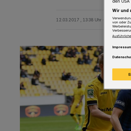
den USA 
Wir und 
Verwendung
12.03.2017 , 13:38 Uhr
2 Minuten Le
von oder Zu
Werbeleist
Verbesseru
Ausführliche
Impressu
Datenschu
E