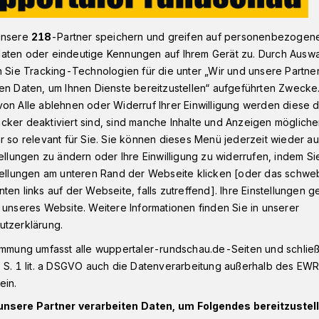
unsere
218
-Partner speichern und greifen auf personenbezogen
aten oder eindeutige Kennungen auf Ihrem Gerät zu. Durch Ausw
C-Saisonfinale ohne Hermann
n Sie Tracking-Technologien für die unter „Wir und unsere Partne
en Daten, um Ihnen Dienste bereitzustellen“ aufgeführten Zwecke
on Alle ablehnen oder Widerruf Ihrer Einwilligung werden diese de
inale ohne
cker deaktiviert sind, sind manche Inhalte und Anzeigen möglich
r so relevant für Sie. Sie können dieses Menü jederzeit wieder au
tellungen zu ändern oder Ihre Einwilligung zu widerrufen, indem Si
stellungen am unteren Rand der Webseite klicken [oder das schw
ten links auf der Webseite, falls zutreffend]. Ihre Einstellungen g
 unseres Website. Weitere Informationen finden Sie in unserer
dball-Bundesligisten Bergischer HC: Der
utzerklärung.
ler Maximilian Hermann fällt bis zum
immung umfasst alle wuppertaler-rundschau.de-Seiten und schließt
 S. 1 lit. a DSGVO auch die Datenverarbeitung außerhalb des EWR, 
ein.
unsere Partner verarbeiten Daten, um Folgendes bereitzustell