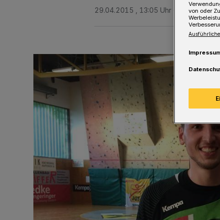
Verwendung
29.04.2015 , 13:05 Uhr
Eine Minute 
von oder Zu
Werbeleist
Verbesseru
Ausführliche
Impressu
Datenschu
E