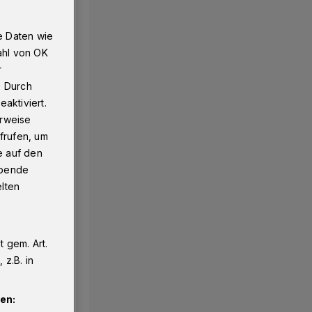
e Daten wie
ahl von OK
r
. Durch
aktiviert.
erweise
frufen, um
e auf den
ebende
elten
 gem. Art.
z.B. in
en: