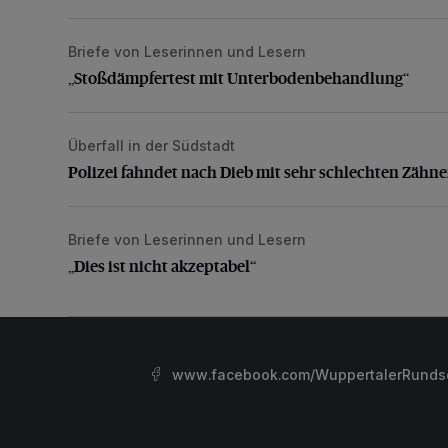
Briefe von Leserinnen und Lesern
„Stoßdämpfertest mit Unterbodenbehandlung“
„Stoßdämpfertest mit Unterbodenbehandlung“
Überfall in der Südstadt
Polizei fahndet nach Dieb mit sehr schlechten Zähne
Polizei fahndet nach Dieb mit sehr schlechten Zähn
Briefe von Leserinnen und Lesern
„Dies ist nicht akzeptabel“
„Dies ist nicht akzeptabel“
www.facebook.com/WuppertalerRunds