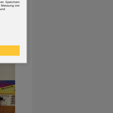
gen. Speichern
e, Messung von
 und