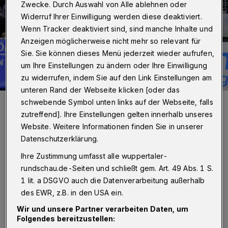
Zwecke. Durch Auswahl von Alle ablehnen oder
Widerruf Ihrer Einwilligung werden diese deaktiviert.
Wenn Tracker deaktiviert sind, sind manche Inhalte und
Anzeigen möglicherweise nicht mehr so relevant für
Sie. Sie können dieses Menü jederzeit wieder aufrufen,
um Ihre Einstellungen zu ändern oder Ihre Einwilligung
zu widerrufen, indem Sie auf den Link Einstellungen am
unteren Rand der Webseite klicken [oder das
Linus Arnesson wird stark gefordert sein.
schwebende Symbol unten links auf der Webseite, falls
Foto: Dirk Freund
zutreffend]. Ihre Einstellungen gelten innerhalb unseres
Website. Weitere Informationen finden Sie in unserer
Datenschutzerklärung.
Ihre Zustimmung umfasst alle wuppertaler-
D
rundschau.de-Seiten und schließt gem. Art. 49 Abs. 1 S.
aniel Fontaine fällt mit einem
1 lit. a DSGVO auch die Datenverarbeitung außerhalb
Adduktorenteilabriss bis Ende des
des EWR, z.B. in den USA ein.
Jahres aus, Maciej Majdzinski mit
Wir und unsere Partner verarbeiten Daten, um
Folgendes bereitzustellen:
Kreuzbandriss die gesamte Saison. Immerhin