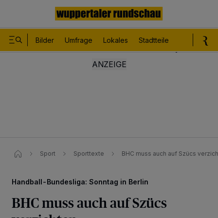
Bilder
Umfrage
Lokales
Stadtteile
Sport
Le
Sport
Sporttexte
BHC muss auch auf Szücs verzic
Handball-Bundesliga: Sonntag in Berlin
BHC muss auch auf Szücs