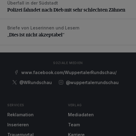
Überfall in der Südstadt
Polizei fahndet nach Dieb mit sehr schlechten Zähnen
Polizei fahndet nach Dieb mit sehr schlechten Zähnen
Briefe von Leserinnen und Lesern
„Dies ist nicht akzeptabel“
„Dies ist nicht akzeptabel“
SOZIALE MEDIEN
www.facebook.com/WuppertalerRundschau/
@WRundschau
@wuppertalerrundschau
SERVICES
VERLAG
Reklamation
Mediadaten
Inserieren
Team
Trauerportal
Karriere