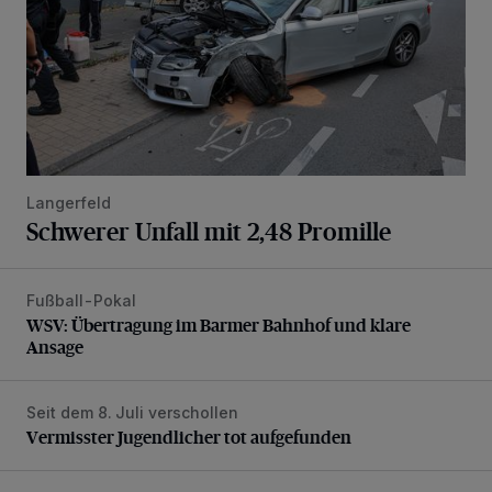
Langerfeld
Schwerer Unfall mit 2,48 Promille
Fußball-Pokal
WSV: Übertragung im Barmer Bahnhof und klare Ansage
WSV: Übertragung im Barmer Bahnhof und klare
Ansage
Seit dem 8. Juli verschollen
Vermisster Jugendlicher tot aufgefunden
Vermisster Jugendlicher tot aufgefunden