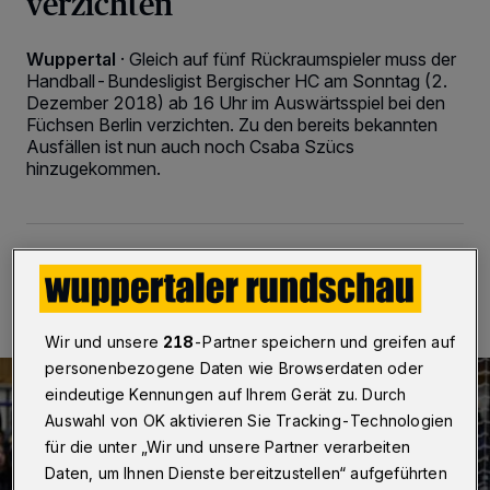
verzichten
Wuppertal
·
Gleich auf fünf Rückraumspieler muss der
Handball-Bundesligist Bergischer HC am Sonntag (2.
Dezember 2018) ab 16 Uhr im Auswärtsspiel bei den
Füchsen Berlin verzichten. Zu den bereits bekannten
Ausfällen ist nun auch noch Csaba Szücs
hinzugekommen.
30.11.2018 , 09:30 Uhr
3 Minuten Lesezeit
Wir und unsere
218
-Partner speichern und greifen auf
personenbezogene Daten wie Browserdaten oder
eindeutige Kennungen auf Ihrem Gerät zu. Durch
Auswahl von OK aktivieren Sie Tracking-Technologien
für die unter „Wir und unsere Partner verarbeiten
Daten, um Ihnen Dienste bereitzustellen“ aufgeführten