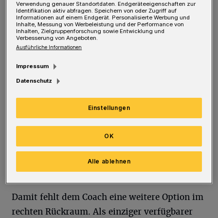
Verwendung genauer Standortdaten. Endgeräteeigenschaften zur
könnten Fabian Gutbrod
Identifikation aktiv abfragen. Speichern von oder Zugriff auf
Informationen auf einem Endgerät. Personalisierte Werbung und
(Adduktorenverletzung) und Kristian Nippes
Inhalte, Messung von Werbeleistung und der Performance von
Inhalten, Zielgruppenforschung sowie Entwicklung und
(Meniskuseinriss) bald schon wieder
Verbesserung von Angeboten.
Ausführliche Informationen
zurückkehren — nicht jedoch in Berlin. "Das
Impressum
kommt leider zu früh. Und ein Risiko wollen
Datenschutz
wir natürlich nicht eingehen", sagt Trainer
Sebastian Hinze. Abwehr-Ass Szücs hat sich
Einstellungen
im Spiel gegen Göppingen eine
Innenbandverletzung im Knie zugezogen. "Es
OK
ist keine schwerwiegende Verletzung", weiß
Hinze. "Aber leider wird er erst mal
Alle ablehnen
ausfallen."
Damit fehlt dem Coach eine weitere Option im
rechten Rückraum. Als einziger verfügbarer