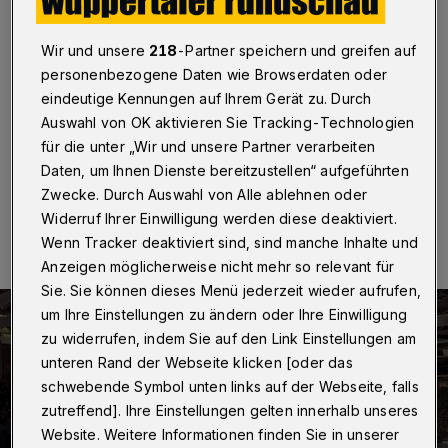
Wuppertal / Gummersbach
·
Für den Handball-
Wir und unsere
218
-Partner speichern und greifen auf
Bundesligisten Bergischer HC wird es im Abstiegskampf
immer düsterer. Das Team von Trainer Sebastian Hinze
personenbezogene Daten wie Browserdaten oder
verlor am Samstagabend (5. Dezember 2015) das
eindeutige Kennungen auf Ihrem Gerät zu. Durch
Derby beim VfL Gummersbach mit 21:34 (10:18).
Auswahl von OK aktivieren Sie Tracking-Technologien
für die unter „Wir und unsere Partner verarbeiten
Daten, um Ihnen Dienste bereitzustellen“ aufgeführten
Zwecke. Durch Auswahl von Alle ablehnen oder
05.12.2015 , 19:28 Uhr
Eine Minute Lesezeit
Widerruf Ihrer Einwilligung werden diese deaktiviert.
Wenn Tracker deaktiviert sind, sind manche Inhalte und
Anzeigen möglicherweise nicht mehr so relevant für
Sie. Sie können dieses Menü jederzeit wieder aufrufen,
um Ihre Einstellungen zu ändern oder Ihre Einwilligung
zu widerrufen, indem Sie auf den Link Einstellungen am
unteren Rand der Webseite klicken [oder das
schwebende Symbol unten links auf der Webseite, falls
zutreffend]. Ihre Einstellungen gelten innerhalb unseres
Website. Weitere Informationen finden Sie in unserer