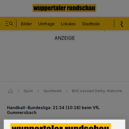
Bilder
Umfrage
Lokales
Stadtteile
Sport
Le
Sport
Sporttexte
BHC kassiert Derby-Klatsche
Handball-Bundesliga: 21:34 (10:18) beim VfL
Gummersbach
BHC kassiert Derby-Klatsche