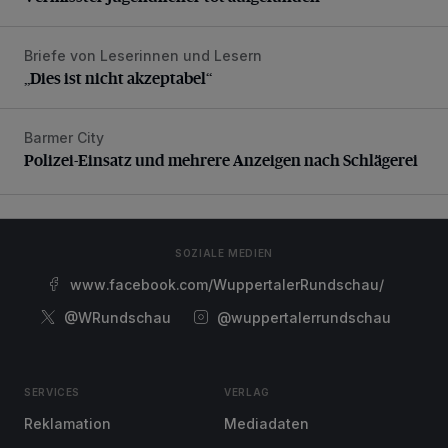
Briefe von Leserinnen und Lesern
„Dies ist nicht akzeptabel“
„Dies ist nicht akzeptabel“
Barmer City
Polizei-Einsatz und mehrere Anzeigen nach Schlägerei
Polizei-Einsatz und mehrere Anzeigen nach Schlägerei
SOZIALE MEDIEN
www.facebook.com/WuppertalerRundschau/
@WRundschau
@wuppertalerrundschau
SERVICES
VERLAG
Reklamation
Mediadaten