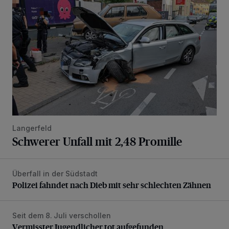
Langerfeld
Schwerer Unfall mit 2,48 Promille
Überfall in der Südstadt
Polizei fahndet nach Dieb mit sehr schlechten Zähnen
Polizei fahndet nach Dieb mit sehr schlechten Zähnen
Seit dem 8. Juli verschollen
Vermisster Jugendlicher tot aufgefunden
Vermisster Jugendlicher tot aufgefunden