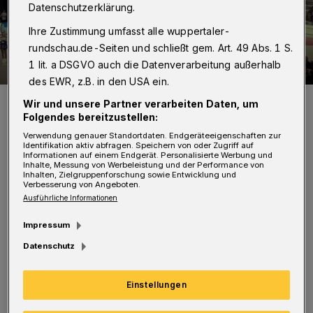
Datenschutzerklärung.
Ihre Zustimmung umfasst alle wuppertaler-
rundschau.de-Seiten und schließt gem. Art. 49 Abs. 1 S.
1 lit. a DSGVO auch die Datenverarbeitung außerhalb
des EWR, z.B. in den USA ein.
In der Schwalbe-Arena gab es für den BHC nichts zu holen.
Wir und unsere Partner verarbeiten Daten, um
Foto: Thorsten Hesse
Folgendes bereitzustellen:
Verwendung genauer Standortdaten. Endgeräteeigenschaften zur
Identifikation aktiv abfragen. Speichern von oder Zugriff auf
Informationen auf einem Endgerät. Personalisierte Werbung und
Inhalte, Messung von Werbeleistung und der Performance von
Inhalten, Zielgruppenforschung sowie Entwicklung und
Verbesserung von Angeboten.
Von Jörn Koldehoff
Ausführliche Informationen
Impressum
D
er BHC war in der mit 4.100 Zuschauern
Datenschutz
ausverkauften Schwalbe-Arena nur fünf
Minuten in der Partie (2:3), dann zogen die
Einstellungen
Oberbergischen auf 7:2 davon. Halbzeit-Fazit