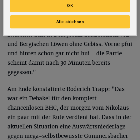
OK
von Roderich Trapp am Rundschau-
Liveticker: "Da muss man nicht viel sagen: In
Alle ablehnen
Halbzeit eins war das ein Klassenunterschied
zwischen dem in Derbyform auftretenden VfL
und Bergischen Löwen ohne Gebiss. Vorne pfui
und hinten schon gar nicht hui - die Partie
scheint damit nach 30 Minuten bereits
gegessen."
Am Ende konstatierte Roderich Trapp: "Das
war ein Debakel für den komplett
chancenlosen BHC, der morgen vom Nikolaus
ein paar mit der Rute verdient hat. Dass in der
aktuellen Situation eine Auswärtsniederlage
gegen mega-selbstbewusste Gummersbacher