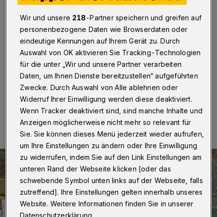
am Zoo läuft
Wir und unsere
218
-Partner speichern und greifen auf
Wuppertal
·
Im Wuppertaler Stadion am Zoo ist der
personenbezogene Daten wie Browserdaten oder
Startschuss zum Abriss der alten Toilettenanlage hinter
eindeutige Kennungen auf Ihrem Gerät zu. Durch
der Südtribüne im Gästebereich gestartet. Es ist die
Auswahl von OK aktivieren Sie Tracking-Technologien
nächste größere Aktion nach der Sanierung des
für die unter „Wir und unsere Partner verarbeiten
Rasens.
Daten, um Ihnen Dienste bereitzustellen“ aufgeführten
Zwecke. Durch Auswahl von Alle ablehnen oder
Widerruf Ihrer Einwilligung werden diese deaktiviert.
15.12.2023 , 17:11 Uhr
Eine Minute Lesezeit
Wenn Tracker deaktiviert sind, sind manche Inhalte und
Anzeigen möglicherweise nicht mehr so relevant für
Sie. Sie können dieses Menü jederzeit wieder aufrufen,
um Ihre Einstellungen zu ändern oder Ihre Einwilligung
zu widerrufen, indem Sie auf den Link Einstellungen am
unteren Rand der Webseite klicken [oder das
schwebende Symbol unten links auf der Webseite, falls
zutreffend]. Ihre Einstellungen gelten innerhalb unseres
Website. Weitere Informationen finden Sie in unserer
Datenschutzerklärung.