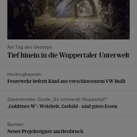
Am Tag des Geotops
Tief hinein in die Wuppertaler Unterwelt
Heckinghausen
Feuerwehr befreit Kind aus verschlossenem VW Bulli
Feuerwehr befreit Kind aus verschlossenem VW Bulli
Gastronomie-Guide „So schmeckt Wuppertal!“
„Goldenes W“: Weisheit, Geduld – und gutes Essen
„Goldenes W“: Weisheit, Geduld – und gutes Essen
Barmen
Neuer Projekteigner am Heubruch
Neuer Projekteigner am Heubruch