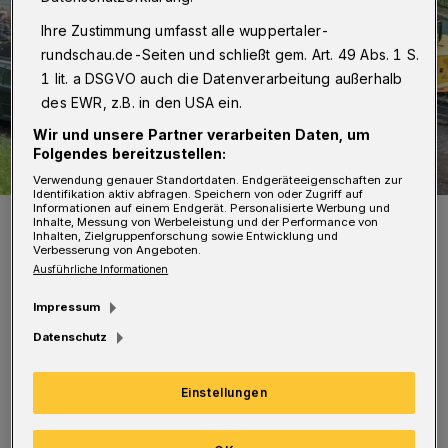
Ihre Zustimmung umfasst alle wuppertaler-
rundschau.de-Seiten und schließt gem. Art. 49 Abs. 1 S.
1 lit. a DSGVO auch die Datenverarbeitung außerhalb
des EWR, z.B. in den USA ein.
Wir und unsere Partner verarbeiten Daten, um
Folgendes bereitzustellen:
Verwendung genauer Standortdaten. Endgeräteeigenschaften zur
Identifikation aktiv abfragen. Speichern von oder Zugriff auf
Informationen auf einem Endgerät. Personalisierte Werbung und
Die Bagger sind im Einsatz.
Inhalte, Messung von Werbeleistung und der Performance von
Inhalten, Zielgruppenforschung sowie Entwicklung und
Foto: Stadt Wuppertal
Verbesserung von Angeboten.
Ausführliche Informationen
Impressum
Datenschutz
Auch der in die Jahre gekommene
Einstellungen
Behelfstoiletten-Container wurde entfernt.
Der Abriss der Toilettenanlage soll noch vor