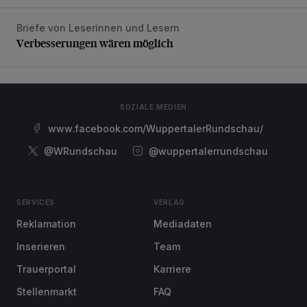
Briefe von Leserinnen und Lesern
Verbesserungen wären möglich
Verbesserungen wären möglich
SOZIALE MEDIEN
www.facebook.com/WuppertalerRundschau/
@WRundschau
@wuppertalerrundschau
SERVICES
VERLAG
Reklamation
Mediadaten
Inserieren
Team
Trauerportal
Karriere
Stellenmarkt
FAQ