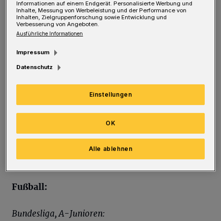
Informationen auf einem Endgerät. Personalisierte Werbung und
Bundesliga, A-Junioren:
Inhalte, Messung von Werbeleistung und der Performance von
Inhalten, Zielgruppenforschung sowie Entwicklung und
Young Rasta Dragons - Young Lions
Verbesserung von Angeboten.
Ausführliche Informationen
Wuppertal 56:68
Impressum
Rollhockey:
Datenschutz
Bundesliga, Männer:
Einstellungen
RESG Walsum - RSC Cronenberg 4:5
OK
Bundesliga, Frauen:
Alle ablehnen
IGR Remscheid - SC Moskitos Wuppertal 1:3
Fußball:
Bundesliga, A-Junioren: