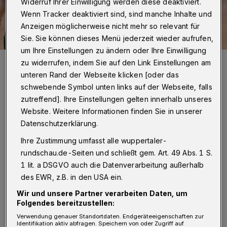
Widerruf Ihrer Einwilligung werden diese deaktiviert.
Wenn Tracker deaktiviert sind, sind manche Inhalte und
Anzeigen möglicherweise nicht mehr so relevant für
Sie. Sie können dieses Menü jederzeit wieder aufrufen,
um Ihre Einstellungen zu ändern oder Ihre Einwilligung
Der TVB will sich bei Adler Königshof durchsetzen.
zu widerrufen, indem Sie auf den Link Einstellungen am
Foto: Dirk Freund
unteren Rand der Webseite klicken [oder das
schwebende Symbol unten links auf der Webseite, falls
zutreffend]. Ihre Einstellungen gelten innerhalb unseres
Website. Weitere Informationen finden Sie in unserer
Datenschutzerklärung.
B
asketball:
Ihre Zustimmung umfasst alle wuppertaler-
rundschau.de-Seiten und schließt gem. Art. 49 Abs. 1 S.
Regionalliga, Männer:
1 lit. a DSGVO auch die Datenverarbeitung außerhalb
des EWR, z.B. in den USA ein.
Future Sports Meckenheim - Barmer TV 96:73
BG Kamp-Lintfort - Südwest Baskets
Wir und unsere Partner verarbeiten Daten, um
Folgendes bereitzustellen:
Wuppertal 80:74
Verwendung genauer Standortdaten. Endgeräteeigenschaften zur
Identifikation aktiv abfragen. Speichern von oder Zugriff auf