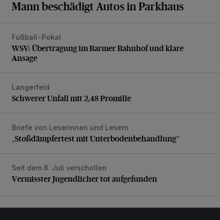
Mann beschädigt Autos in Parkhaus
Fußball-Pokal
WSV: Übertragung im Barmer Bahnhof und klare Ansage
WSV: Übertragung im Barmer Bahnhof und klare
Ansage
Langerfeld
Schwerer Unfall mit 2,48 Promille
Schwerer Unfall mit 2,48 Promille
Briefe von Leserinnen und Lesern
„Stoßdämpfertest mit Unterbodenbehandlung“
„Stoßdämpfertest mit Unterbodenbehandlung“
Seit dem 8. Juli verschollen
Vermisster Jugendlicher tot aufgefunden
Vermisster Jugendlicher tot aufgefunden