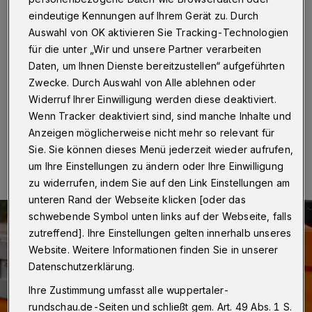
Wochenende auf der A46
eindeutige Kennungen auf Ihrem Gerät zu. Durch
Auswahl von OK aktivieren Sie Tracking-Technologien
Wuppertal
·
Auf der A46 in Wuppertal sind von Freitag
für die unter „Wir und unsere Partner verarbeiten
bis Montag (24. bis 27. Mai 2024) zwei Baustellen
eingerichtet. Gearbeitet wird am Abend und nachts
Daten, um Ihnen Dienste bereitzustellen“ aufgeführten
jeweils von 20 bis 5 Uhr.
Zwecke. Durch Auswahl von Alle ablehnen oder
Widerruf Ihrer Einwilligung werden diese deaktiviert.
Wenn Tracker deaktiviert sind, sind manche Inhalte und
Anzeigen möglicherweise nicht mehr so relevant für
23.05.2024 , 07:30 Uhr
Eine Minute Lesezeit
Sie. Sie können dieses Menü jederzeit wieder aufrufen,
um Ihre Einstellungen zu ändern oder Ihre Einwilligung
zu widerrufen, indem Sie auf den Link Einstellungen am
unteren Rand der Webseite klicken [oder das
schwebende Symbol unten links auf der Webseite, falls
zutreffend]. Ihre Einstellungen gelten innerhalb unseres
Website. Weitere Informationen finden Sie in unserer
Datenschutzerklärung.
Ihre Zustimmung umfasst alle wuppertaler-
rundschau.de-Seiten und schließt gem. Art. 49 Abs. 1 S.