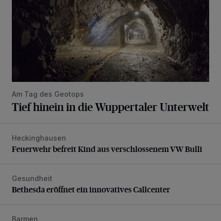
Am Tag des Geotops
Tief hinein in die Wuppertaler Unterwelt
Heckinghausen
Feuerwehr befreit Kind aus verschlossenem VW Bulli
Feuerwehr befreit Kind aus verschlossenem VW Bulli
Gesundheit
Bethesda eröffnet ein innovatives Callcenter
Bethesda eröffnet ein innovatives Callcenter
Barmen
Neuer Projekteigner am Heubruch