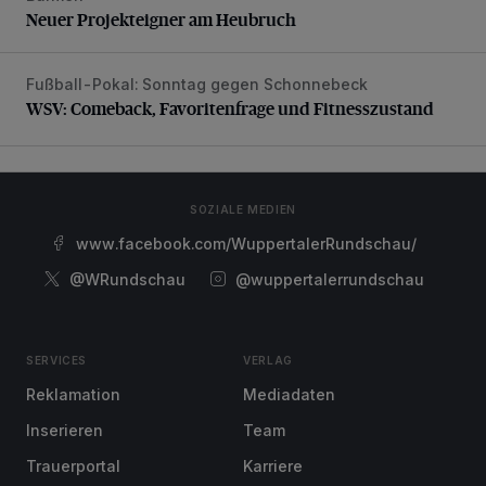
Neuer Projekteigner am Heubruch
Fußball-Pokal: Sonntag gegen Schonnebeck
WSV: Comeback, Favoritenfrage und Fitnesszustand
WSV: Comeback, Favoritenfrage und Fitnesszustand
SOZIALE MEDIEN
www.facebook.com/WuppertalerRundschau/
@WRundschau
@wuppertalerrundschau
SERVICES
VERLAG
Reklamation
Mediadaten
Inserieren
Team
Trauerportal
Karriere