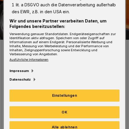
1 lit. a DSGVO auch die Datenverarbeitung außerhalb
des EWR, z.B. in den USA ein.
Wir und unsere Partner verarbeiten Daten, um
Folgendes bereitzustellen:
Verwendung genauer Standortdaten. Endgeräteeigenschaften zur
Identifikation aktiv abfragen. Speichern von oder Zugriff auf
Informationen auf einem Endgerät. Personalisierte Werbung und
Symbolbild.
Inhalte, Messung von Werbeleistung und der Performance von
Inhalten, Zielgruppenforschung sowie Entwicklung und
Foto: Christoph Petersen
Verbesserung von Angeboten.
Ausführliche Informationen
Impressum
Datenschutz
In Richtung Kreuz Nord wird zwischen den
Einstellungen
Anschlussstellen Wuppertal-Katernberg und
Wuppertal-Elberfeld die Fahrbahn saniert. Die
OK
Auffahrt Katernberg ist dann deswegen
gesperrt. Umleitungen sind mit dem roten
Alle ablehnen