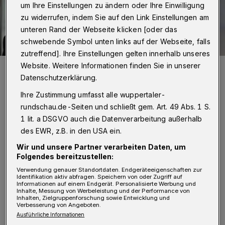
um Ihre Einstellungen zu ändern oder Ihre Einwilligung
zu widerrufen, indem Sie auf den Link Einstellungen am
unteren Rand der Webseite klicken [oder das
schwebende Symbol unten links auf der Webseite, falls
zutreffend]. Ihre Einstellungen gelten innerhalb unseres
Website. Weitere Informationen finden Sie in unserer
Stefan Raue, neuer Intendant des Deutschlandradios.
Foto: Deutschlandradio / B. Fürst-Fastré
Datenschutzerklärung.
Ihre Zustimmung umfasst alle wuppertaler-
rundschau.de-Seiten und schließt gem. Art. 49 Abs. 1 S.
1 lit. a DSGVO auch die Datenverarbeitung außerhalb
des EWR, z.B. in den USA ein.
S
tefan Raue, der verheiratet ist und zwei
Wir und unsere Partner verarbeiten Daten, um
Kinder hat, baute sein Abitur am
Folgendes bereitzustellen:
Wilhelm-Dörpfeld-Gymnasium. Seine
Verwendung genauer Standortdaten. Endgeräteeigenschaften zur
Identifikation aktiv abfragen. Speichern von oder Zugriff auf
Informationen auf einem Endgerät. Personalisierte Werbung und
journalistische Laufbahn begann er nach
Inhalte, Messung von Werbeleistung und der Performance von
Inhalten, Zielgruppenforschung sowie Entwicklung und
einem geisteswissenschaftlichen Studium und
Verbesserung von Angeboten.
einem Volontariat als Reporter beim WDR
Ausführliche Informationen