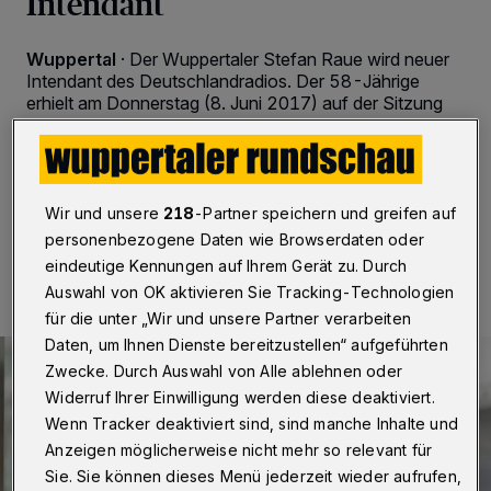
Intendant
Wuppertal
·
Der Wuppertaler Stefan Raue wird neuer
Intendant des Deutschlandradios. Der 58-Jährige
erhielt am Donnerstag (8. Juni 2017) auf der Sitzung
des Hörfunkrates 26 von 36 Stimmen. Raue tritt sein
Amt am 1. September 2017 an.
Wir und unsere
218
-Partner speichern und greifen auf
08.06.2017 , 21:16 Uhr
Eine Minute Lesezeit
personenbezogene Daten wie Browserdaten oder
eindeutige Kennungen auf Ihrem Gerät zu. Durch
Auswahl von OK aktivieren Sie Tracking-Technologien
für die unter „Wir und unsere Partner verarbeiten
Daten, um Ihnen Dienste bereitzustellen“ aufgeführten
Zwecke. Durch Auswahl von Alle ablehnen oder
Widerruf Ihrer Einwilligung werden diese deaktiviert.
Wenn Tracker deaktiviert sind, sind manche Inhalte und
Anzeigen möglicherweise nicht mehr so relevant für
Sie. Sie können dieses Menü jederzeit wieder aufrufen,