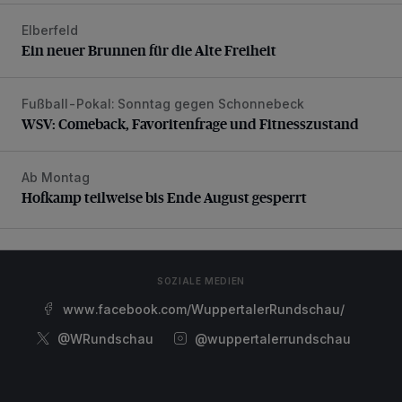
Elberfeld
Ein neuer Brunnen für die Alte Freiheit
Ein neuer Brunnen für die Alte Freiheit
Fußball-Pokal: Sonntag gegen Schonnebeck
WSV: Comeback, Favoritenfrage und Fitnesszustand
WSV: Comeback, Favoritenfrage und Fitnesszustand
Ab Montag
Hofkamp teilweise bis Ende August gesperrt
Hofkamp teilweise bis Ende August gesperrt
SOZIALE MEDIEN
www.facebook.com/WuppertalerRundschau/
@WRundschau
@wuppertalerrundschau