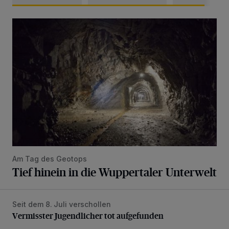
Tief hinein in die Wuppertaler Unterwelt
Am Tag des Geotops
Tief hinein in die Wuppertaler Unterwelt
Seit dem 8. Juli verschollen
Vermisster Jugendlicher tot aufgefunden
Vermisster Jugendlicher tot aufgefunden