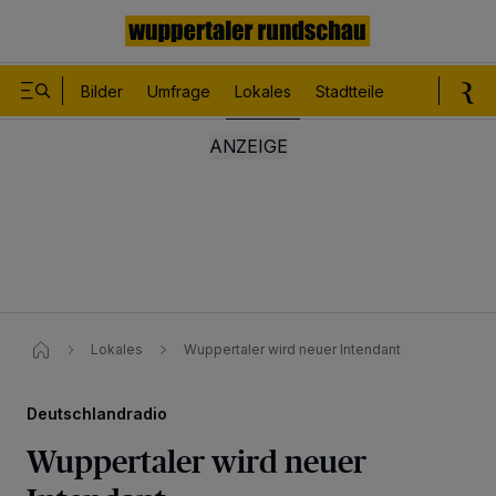
Bilder
Umfrage
Lokales
Stadtteile
Sport
Le
Lokales
Wuppertaler wird neuer Intendant
Deutschlandradio
Wuppertaler wird neuer