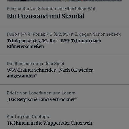
Kommentar zur Situation am Elberfelder Wall
Ein Unzustand und Skandal
Fußball-NR-Pokal: 7:6 (0:2/3:3) n.E. gegen Schonnebeck
Trinkpause, 0:3, 3:3, Rot – WSV-Triumph nach Elfmetersc
Trinkpause, 0:3, 3:3, Rot – WSV-Triumph nach
Elfmeterschießen
Die Stimmen nach dem Spiel
WSV-Trainer Schneider: „Nach 0:3 wieder aufgestanden“
WSV-Trainer Schneider: „Nach 0:3 wieder
aufgestanden“
Briefe von Leserinnen und Lesern
„Das Bergische Land vertrocknet“
„Das Bergische Land vertrocknet“
Am Tag des Geotops
Tief hinein in die Wuppertaler Unterwelt
Tief hinein in die Wuppertaler Unterwelt