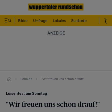
Bilder
Umfrage
Lokales
Stadtteile
Sport
Le
Lokales
"Wir freuen uns schon drauf!"
Luisenfest am Sonntag
"Wir freuen uns schon drauf!"