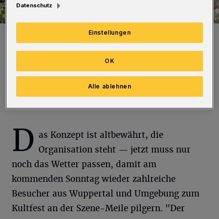
Datenschutz
Einstellungen
Auf geht's ins Luisenviertel!
Foto: Wolf Birke
OK
Alle ablehnen
Von Nicole Bolz
D
as Konzept ist altbewährt, die
Organisation steht — jetzt muss nur
noch das Wetter passen, damit am
kommenden Sonntag wieder zahlreiche
Besucher aus Wuppertal und Umgebung zum
Kultfest an der Szene-Meile pilgern. "Der