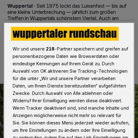
Wuppertal
·
Seit 1975 lockt das Luisenfest — bis auf
eine kleine Unterbrechung — jährlich zum großen
Treffen in Wuppertals schönstem Viertel. Auch am
Sonntag (11. Juni 2017) werden wieder rund 20.000
Besucher erwartet.
Wir und unsere
218
-Partner speichern und greifen auf
personenbezogene Daten wie Browserdaten oder
08.06.2017 , 20:11 Uhr
Eine Minute Lesezeit
eindeutige Kennungen auf Ihrem Gerät zu. Durch
Auswahl von OK aktivieren Sie Tracking-Technologien
für die unter „Wir und unsere Partner verarbeiten
Daten, um Ihnen Dienste bereitzustellen“ aufgeführten
Zwecke. Durch Auswahl von Alle ablehnen oder
Widerruf Ihrer Einwilligung werden diese deaktiviert.
Wenn Tracker deaktiviert sind, sind manche Inhalte und
Anzeigen möglicherweise nicht mehr so relevant für
Sie. Sie können dieses Menü jederzeit wieder aufrufen,
um Ihre Einstellungen zu ändern oder Ihre Einwilligung
zu widerrufen, indem Sie auf den Link Einstellungen am