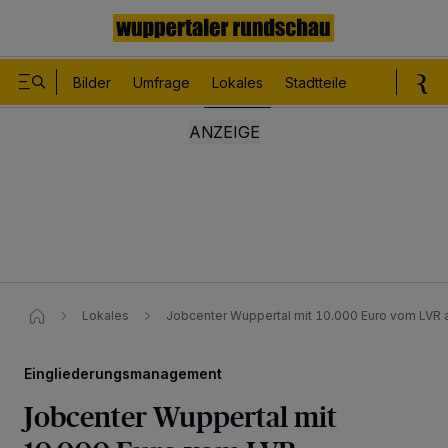
Bilder
Umfrage
Lokales
Stadtteile
Sport
Le
Lokales
Jobcenter Wuppertal mit 10.000 Euro vom LVR
Eingliederungsmanagement
Jobcenter Wuppertal mit