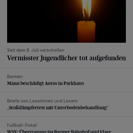
Seit dem 8. Juli verschollen
Vermisster Jugendlicher tot aufgefunden
Barmen
Mann beschädigt Autos in Parkhaus
Mann beschädigt Autos in Parkhaus
Briefe von Leserinnen und Lesern
„Stoßdämpfertest mit Unterbodenbehandlung“
„Stoßdämpfertest mit Unterbodenbehandlung“
Fußball-Pokal
WSV: Übertragung im Barmer Bahnhof und klare Ansage
WSV: Übertragung im Barmer Bahnhof und klare