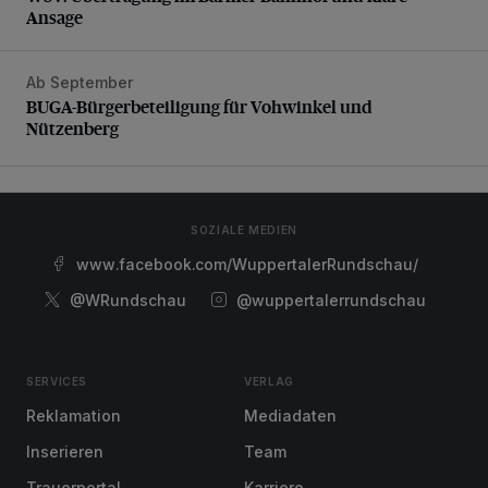
Ansage
Ab September
BUGA-Bürgerbeteiligung für Vohwinkel und Nützenberg
BUGA-Bürgerbeteiligung für Vohwinkel und
Nützenberg
SOZIALE MEDIEN
www.facebook.com/WuppertalerRundschau/
@WRundschau
@wuppertalerrundschau
SERVICES
VERLAG
Reklamation
Mediadaten
Inserieren
Team
Trauerportal
Karriere