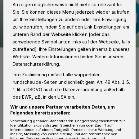
Anzeigen möglicherweise nicht mehr so relevant für
Sie. Sie können dieses Menü jederzeit wieder aufrufen,
um Ihre Einstellungen zu ändern oder Ihre Einwilligung
zu widerrufen, indem Sie auf den Link Einstellungen am
unteren Rand der Webseite klicken [oder das
schwebende Symbol unten links auf der Webseite, falls
zutreffend]. Ihre Einstellungen gelten innerhalb unseres
Gerhard Zorn (r.), stellvertretender Leiter des LVR-
Website. Weitere Informationen finden Sie in unserer
Integrationsamtes, hat die BEM-Prämie an Thomas Lenz,
Vorstandsvorsitzender der Jobcenter Wuppertal AöR, und Andrea
Datenschutzerklärung.
Windrath-Neumann, Leiterin Personal, übergeben.
Ihre Zustimmung umfasst alle wuppertaler-
Foto: Heike Fischer / LVR
rundschau.de-Seiten und schließt gem. Art. 49 Abs. 1 S.
1 lit. a DSGVO auch die Datenverarbeitung außerhalb
des EWR, z.B. in den USA ein.
Wir und unsere Partner verarbeiten Daten, um
D
Folgendes bereitzustellen:
er Landschaftsverband Rheinland (LVR)
Verwendung genauer Standortdaten. Endgeräteeigenschaften zur
hat heute die Jobcenter Wuppertal AöR
Identifikation aktiv abfragen. Speichern von oder Zugriff auf
Informationen auf einem Endgerät. Personalisierte Werbung und
mit einer Prämie in Höhe von 10.000 Euro
Inhalte, Messung von Werbeleistung und der Performance von
Inhalten, Zielgruppenforschung sowie Entwicklung und