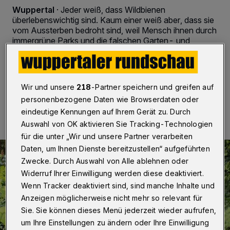
Wuppertal
·
Jeder weiß, dass Wildbienen
überlebenswichtig sind. Kaum einer weiß aber, dass sie
vom Aussterben bedroht sind, weil Mensch ihnen durch
immergrüne Parks und die falschen Garten- und
Balkonpflanzen zu wenig Futter liefern.
Wir und unsere
218
-Partner speichern und greifen auf
06.06.2017 , 14:12 Uhr
2 Minuten Lesezeit
personenbezogene Daten wie Browserdaten oder
eindeutige Kennungen auf Ihrem Gerät zu. Durch
Auswahl von OK aktivieren Sie Tracking-Technologien
für die unter „Wir und unsere Partner verarbeiten
Daten, um Ihnen Dienste bereitzustellen“ aufgeführten
Zwecke. Durch Auswahl von Alle ablehnen oder
Widerruf Ihrer Einwilligung werden diese deaktiviert.
Wenn Tracker deaktiviert sind, sind manche Inhalte und
Anzeigen möglicherweise nicht mehr so relevant für
Sie. Sie können dieses Menü jederzeit wieder aufrufen,
um Ihre Einstellungen zu ändern oder Ihre Einwilligung