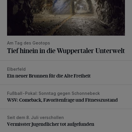
Am Tag des Geotops
Tief hinein in die Wuppertaler Unterwelt
Elberfeld
Ein neuer Brunnen für die Alte Freiheit
Ein neuer Brunnen für die Alte Freiheit
Fußball-Pokal: Sonntag gegen Schonnebeck
WSV: Comeback, Favoritenfrage und Fitnesszustand
WSV: Comeback, Favoritenfrage und Fitnesszustand
Seit dem 8. Juli verschollen
Vermisster Jugendlicher tot aufgefunden
Vermisster Jugendlicher tot aufgefunden