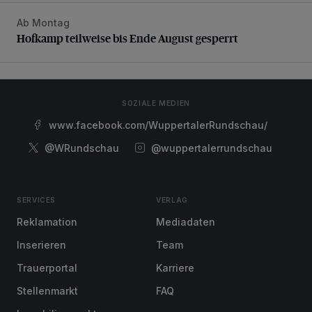
Ab Montag
Hofkamp teilweise bis Ende August gesperrt
Hofkamp teilweise bis Ende August gesperrt
SOZIALE MEDIEN
www.facebook.com/WuppertalerRundschau/
@WRundschau
@wuppertalerrundschau
SERVICES
VERLAG
Reklamation
Mediadaten
Inserieren
Team
Trauerportal
Karriere
Stellenmarkt
FAQ