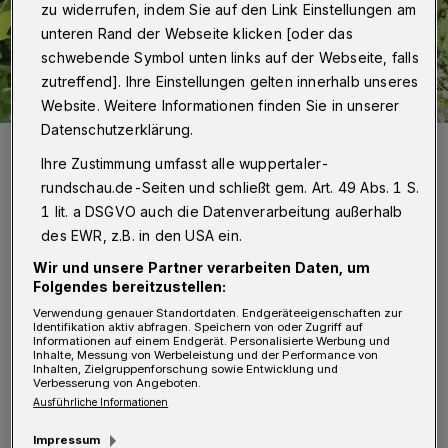
zu widerrufen, indem Sie auf den Link Einstellungen am
unteren Rand der Webseite klicken [oder das
schwebende Symbol unten links auf der Webseite, falls
zutreffend]. Ihre Einstellungen gelten innerhalb unseres
Website. Weitere Informationen finden Sie in unserer
Datenschutzerklärung.
Anja Eder in ihrem Garten in der Wuppertaler Nordstadt.
Ihre Zustimmung umfasst alle wuppertaler-
Foto: Dipl.-Des. Michael Römer
rundschau.de-Seiten und schließt gem. Art. 49 Abs. 1 S.
1 lit. a DSGVO auch die Datenverarbeitung außerhalb
des EWR, z.B. in den USA ein.
Wir und unsere Partner verarbeiten Daten, um
D
Folgendes bereitzustellen:
eshalb hat die Wuppertaler Fotografin
Verwendung genauer Standortdaten. Endgeräteeigenschaften zur
und Designerin Anja Eder fast im
Identifikation aktiv abfragen. Speichern von oder Zugriff auf
Informationen auf einem Endgerät. Personalisierte Werbung und
Alleingang ein Buch zusammengestellt, das
Inhalte, Messung von Werbeleistung und der Performance von
Inhalten, Zielgruppenforschung sowie Entwicklung und
über 50 heimische Wildbienenarten und die
Verbesserung von Angeboten.
Ausführliche Informationen
nahrungsstärksten Blühpflanzen abbildet und
beschreibt.
Impressum