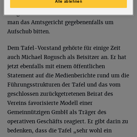
Alle ablehnen
digitales Format sei mit Blick auf den
Mitgliederkreis nicht machbar. Deshalb wolle
man das Amtsgericht gegebenenfalls um
Aufschub bitten.
Dem Tafel-Vorstand gehörte für einige Zeit
auch Michael Rogusch als Beisitzer an. Er hat
jetzt ebenfalls mit einem öffentlichen
Statement auf die Medienberichte rund um die
Führungsstrukturen der Tafel und das vom
geschlossen zurückgetretenen Beirat des
Vereins favorisierte Modell einer
Gemeinnützigen GmbH als Träger des
operativen Geschäfts reagiert. Er gibt darin zu
bedenken, dass die Tafel „sehr wohl ein