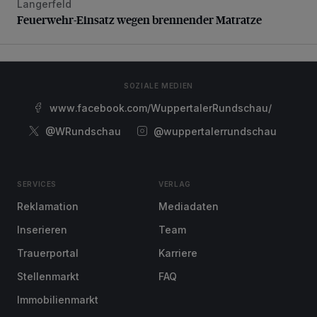
Langerfeld
Feuerwehr-Einsatz wegen brennender Matratze
Feuerwehr-Einsatz wegen brennender Matratze
SOZIALE MEDIEN
www.facebook.com/WuppertalerRundschau/
@WRundschau
@wuppertalerrundschau
SERVICES
VERLAG
Reklamation
Mediadaten
Inserieren
Team
Trauerportal
Karriere
Stellenmarkt
FAQ
Immobilienmarkt