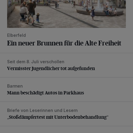
Elberfeld
Ein neuer Brunnen für die Alte Freiheit
Seit dem 8. Juli verschollen
Vermisster Jugendlicher tot aufgefunden
Vermisster Jugendlicher tot aufgefunden
Barmen
Mann beschädigt Autos in Parkhaus
Mann beschädigt Autos in Parkhaus
Briefe von Leserinnen und Lesern
„Stoßdämpfertest mit Unterbodenbehandlung“
„Stoßdämpfertest mit Unterbodenbehandlung“