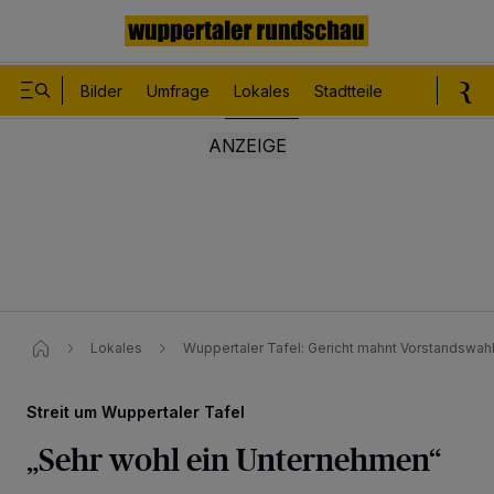
Bilder
Umfrage
Lokales
Stadtteile
Sport
Le
Lokales
Wuppertaler Tafel: Gericht mahnt Vorstandswah
Streit um Wuppertaler Tafel
„Sehr wohl ein Unternehmen“