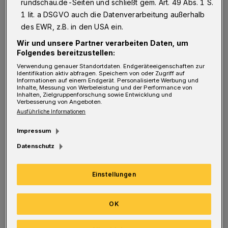
rundschau.de-Seiten und schließt gem. Art. 49 Abs. 1 S.
Rundschau vorliegt, wird dem Verein
1 lit. a DSGVO auch die Datenverarbeitung außerhalb
Wuppertaler Tafel für die Komplettierung des
des EWR, z.B. in den USA ein.
Vorstandes eine Frist bis Ende März gesetzt.
Wir und unsere Partner verarbeiten Daten, um
Auslöser war das Ausscheiden von Peter
Folgendes bereitzustellen:
Krampen, der nach internen Differenzen als
Verwendung genauer Standortdaten. Endgeräteeigenschaften zur
Identifikation aktiv abfragen. Speichern von oder Zugriff auf
zweiter Vorsitzender zurücktrat. Arnold
Informationen auf einem Endgerät. Personalisierte Werbung und
Inhalte, Messung von Werbeleistung und der Performance von
Inhalten, Zielgruppenforschung sowie Entwicklung und
Norkowsky, der aktuell als Sprecher für den
Verbesserung von Angeboten.
gesundheitlich angeschlagenen Nielsen agiert,
Ausführliche Informationen
hatte zuletzt angekündigt, sich im im
Impressum
Vorstand engagieren zu wollen. Norkowsky
Datenschutz
bestätigt die Aufforderung seitens des
Amtsgerichts, hält aber in der aktuellen
Einstellungen
Corona-Situation eine Versammlung der rund
140 Vereinsmitglieder in Form einer
OK
Präsenzveranstaltung für schwierig. Und ein