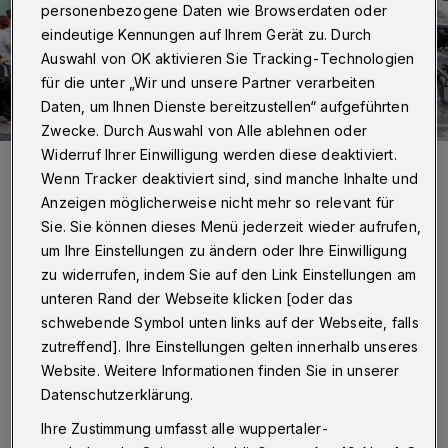
personenbezogene Daten wie Browserdaten oder
eindeutige Kennungen auf Ihrem Gerät zu. Durch
Auswahl von OK aktivieren Sie Tracking-Technologien
für die unter „Wir und unsere Partner verarbeiten
Daten, um Ihnen Dienste bereitzustellen“ aufgeführten
Zwecke. Durch Auswahl von Alle ablehnen oder
Widerruf Ihrer Einwilligung werden diese deaktiviert.
Ein Tafel-Mobil in Vor-Corona-Zeiten bei der Essensausgabe in
Elberfeld. Um die Zukunft der Hilfsorganisation wird weiter intensiv
Wenn Tracker deaktiviert sind, sind manche Inhalte und
diskutiert.
Anzeigen möglicherweise nicht mehr so relevant für
Foto: Sebastian Jarych
Sie. Sie können dieses Menü jederzeit wieder aufrufen,
um Ihre Einstellungen zu ändern oder Ihre Einwilligung
zu widerrufen, indem Sie auf den Link Einstellungen am
unteren Rand der Webseite klicken [oder das
schwebende Symbol unten links auf der Webseite, falls
von Roderich Trapp
zutreffend]. Ihre Einstellungen gelten innerhalb unseres
Website. Weitere Informationen finden Sie in unserer
I
Datenschutzerklärung.
n dem entsprechenden Schreiben an den
Vorsitzenden Wolfgang Nielsen, das der
Ihre Zustimmung umfasst alle wuppertaler-