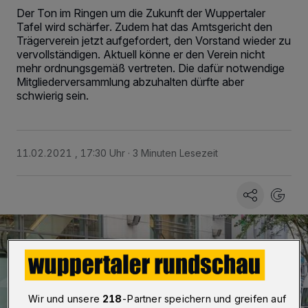
Der Ton im Ringen um die Zukunft der Wuppertaler
Tafel wird schärfer. Zudem hat das Amtsgericht den
Trägerverein jetzt aufgefordert, den Vorstand wieder zu
vervollständigen. Aktuell könne er den Verein nicht
mehr ordnungsgemäß vertreten. Die dafür notwendige
Mitgliederversammlung abzuhalten dürfte aber
schwierig sein.
11.02.2021 , 17:30 Uhr
3 Minuten Lesezeit
Wir und unsere
218
-Partner speichern und greifen auf