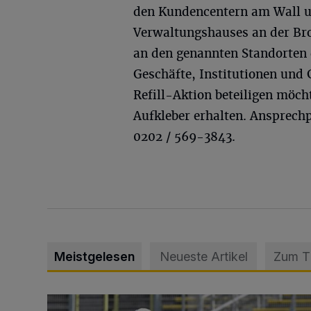
den Kundencentern am Wall u
Verwaltungshauses an der Bro
an den genannten Standorten 
Geschäfte, Institutionen und 
Refill-Aktion beteiligen möc
Aufkleber erhalten. Ansprechp
0202 / 569-3843.
Meistgelesen
Neueste Artikel
Zum 
WSV: Übertragung im Barmer Bahnhof und klare An