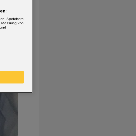
en:
gen. Speichern
e, Messung von
 und