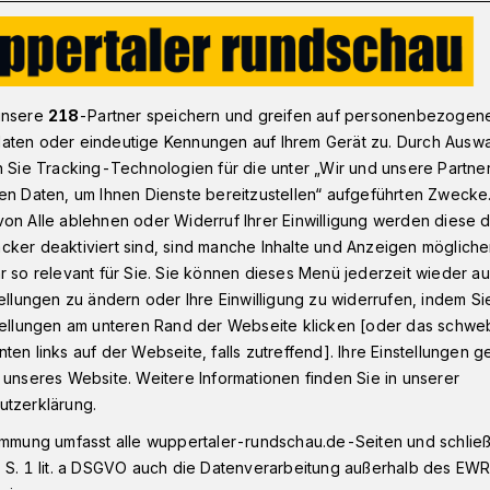
twerke füllen Trinkflaschen kostenlos auf
unsere
218
-Partner speichern und greifen auf personenbezogen
aten oder eindeutige Kennungen auf Ihrem Gerät zu. Durch Ausw
n Sie Tracking-Technologien für die unter „Wir und unsere Partne
en Daten, um Ihnen Dienste bereitzustellen“ aufgeführten Zwecke
n an drei Stellen
on Alle ablehnen oder Widerruf Ihrer Einwilligung werden diese de
cker deaktiviert sind, sind manche Inhalte und Anzeigen möglich
ffüllen
r so relevant für Sie. Sie können dieses Menü jederzeit wieder au
tellungen zu ändern oder Ihre Einwilligung zu widerrufen, indem Si
stellungen am unteren Rand der Webseite klicken [oder das schw
ten links auf der Webseite, falls zutreffend]. Ihre Einstellungen g
r Stadtwerke (WSW) beteiligen sich an
 unseres Website. Weitere Informationen finden Sie in unserer
fill Deutschland“. An drei Standorten gibt
utzerklärung.
aschen kostenlos mit Trinkwasser
immung umfasst alle wuppertaler-rundschau.de-Seiten und schließt
 S. 1 lit. a DSGVO auch die Datenverarbeitung außerhalb des EWR, 