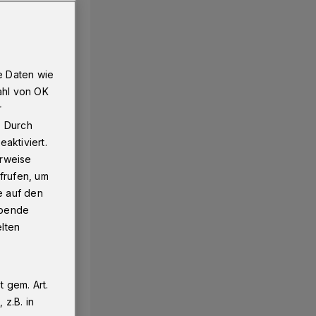
e Daten wie
ahl von OK
r
. Durch
aktiviert.
erweise
frufen, um
e auf den
ebende
elten
 gem. Art.
z.B. in