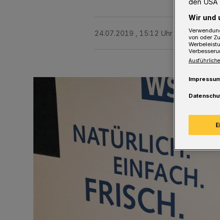
den USA 
Wir und 
Verwendung
24.07.2019 , 15:12 Uhr
Eine Minute 
von oder Zu
Werbeleist
Verbesseru
Ausführliche
Impressu
Datenschu
E