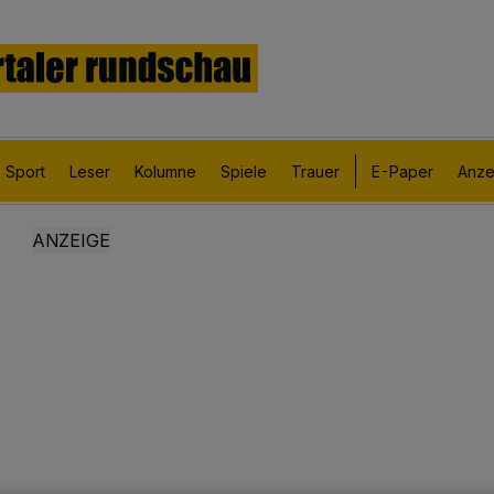
Sport
Leser
Kolumne
Spiele
Trauer
E-Paper
Anze