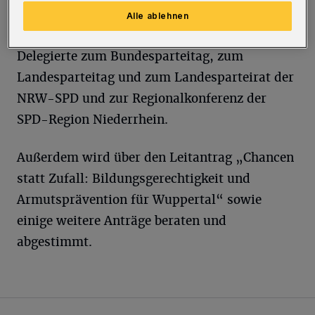
Sie wählen nach zwei Jahren turnusgemäß
Alle ablehnen
einen neuen Unterbezirksvorstand sowie
Delegierte zum Bundesparteitag, zum
Landesparteitag und zum Landesparteirat der
NRW-SPD und zur Regionalkonferenz der
SPD-Region Niederrhein.
Außerdem wird über den Leitantrag „Chancen
statt Zufall: Bildungsgerechtigkeit und
Armutsprävention für Wuppertal“ sowie
einige weitere Anträge beraten und
abgestimmt.