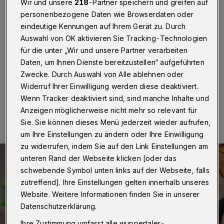
Unterbezirksvorstand
Wir und unsere
218
-Partner speichern und greifen auf
personenbezogene Daten wie Browserdaten oder
eindeutige Kennungen auf Ihrem Gerät zu. Durch
Wuppertal
·
Die Wuppertaler SPD richtet am Samstag
(21. März 2026) im Forum Langerfeld (Heinrich-Böll-
Auswahl von OK aktivieren Sie Tracking-Technologien
Straße 240-250) ihren ordentlichen
für die unter „Wir und unsere Partner verarbeiten
Unterbezirksparteitag aus.
Daten, um Ihnen Dienste bereitzustellen“ aufgeführten
Zwecke. Durch Auswahl von Alle ablehnen oder
Widerruf Ihrer Einwilligung werden diese deaktiviert.
Wenn Tracker deaktiviert sind, sind manche Inhalte und
20.03.2026 , 09:30 Uhr
Eine Minute Lesezeit
Anzeigen möglicherweise nicht mehr so relevant für
Sie. Sie können dieses Menü jederzeit wieder aufrufen,
um Ihre Einstellungen zu ändern oder Ihre Einwilligung
zu widerrufen, indem Sie auf den Link Einstellungen am
unteren Rand der Webseite klicken [oder das
schwebende Symbol unten links auf der Webseite, falls
zutreffend]. Ihre Einstellungen gelten innerhalb unseres
Website. Weitere Informationen finden Sie in unserer
Datenschutzerklärung.
Ihre Zustimmung umfasst alle wuppertaler-