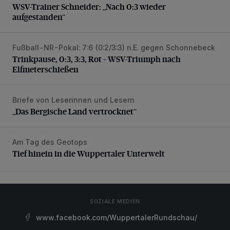
WSV-Trainer Schneider: „Nach 0:3 wieder
aufgestanden“
Fußball-NR-Pokal: 7:6 (0:2/3:3) n.E. gegen Schonnebeck
Trinkpause, 0:3, 3:3, Rot – WSV-Triumph nach Elfmetersc
Trinkpause, 0:3, 3:3, Rot – WSV-Triumph nach
Elfmeterschießen
Briefe von Leserinnen und Lesern
„Das Bergische Land vertrocknet“
„Das Bergische Land vertrocknet“
Am Tag des Geotops
Tief hinein in die Wuppertaler Unterwelt
Tief hinein in die Wuppertaler Unterwelt
SOZIALE MEDIEN
www.facebook.com/WuppertalerRundschau/