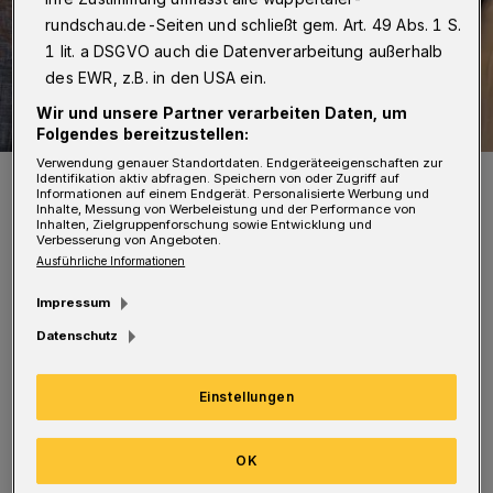
rundschau.de-Seiten und schließt gem. Art. 49 Abs. 1 S.
1 lit. a DSGVO auch die Datenverarbeitung außerhalb
des EWR, z.B. in den USA ein.
Wir und unsere Partner verarbeiten Daten, um
Folgendes bereitzustellen:
Verwendung genauer Standortdaten. Endgeräteeigenschaften zur
Oberbürgermeisterin Miriam Scherff ist amtierende Vorsitzende
Identifikation aktiv abfragen. Speichern von oder Zugriff auf
des SPD-Unterbezirks.
Informationen auf einem Endgerät. Personalisierte Werbung und
Inhalte, Messung von Werbeleistung und der Performance von
Foto: Wuppertaler Rundschau/Christoph Petersen
Inhalten, Zielgruppenforschung sowie Entwicklung und
Verbesserung von Angeboten.
Ausführliche Informationen
Impressum
E
Datenschutz
ingeladen sind 119 stimmberechtigte
Mitglieder – 106 Delegierte aus den 14
Einstellungen
Ortsvereinen der SPD in Wuppertal sowie die
Mitglieder des Unterbezirksvorstandes.
OK