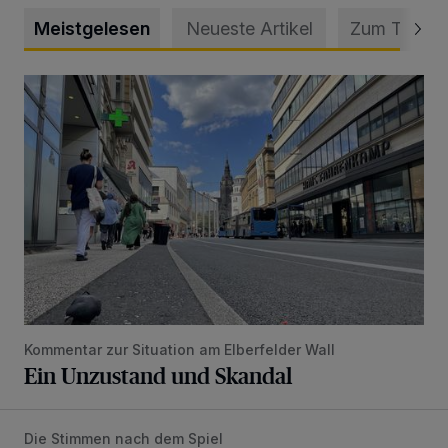
Meistgelesen
Neueste Artikel
Zum Thema
Ein Unzustand und Skandal
Kommentar zur Situation am Elberfelder Wall
Ein Unzustand und Skandal
Die Stimmen nach dem Spiel
WSV-Trainer Schneider: „Nach 0:3 wieder aufgestanden“