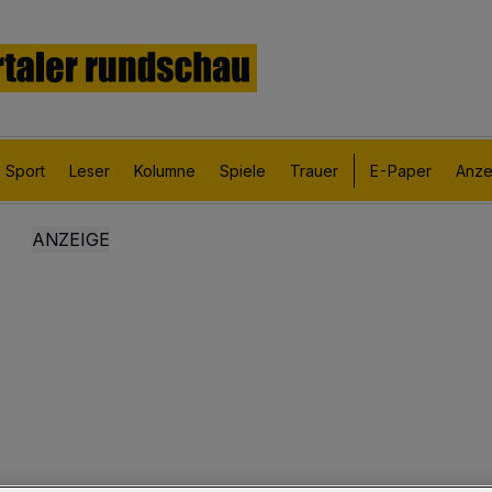
Sport
Leser
Kolumne
Spiele
Trauer
E-Paper
Anze