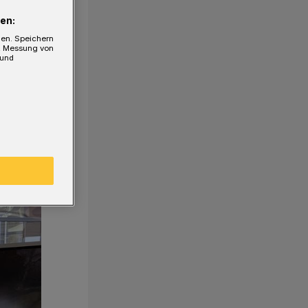
en:
gen. Speichern
e, Messung von
 und