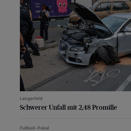
Langerfeld
Schwerer Unfall mit 2,48 Promille
Fußball-Pokal
WSV: Übertragung im Barmer Bahnhof und klare An