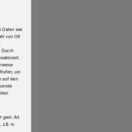
e Daten wie
ahl von OK
r
. Durch
aktiviert.
erweise
frufen, um
e auf den
ebende
elten
 gem. Art.
z.B. in