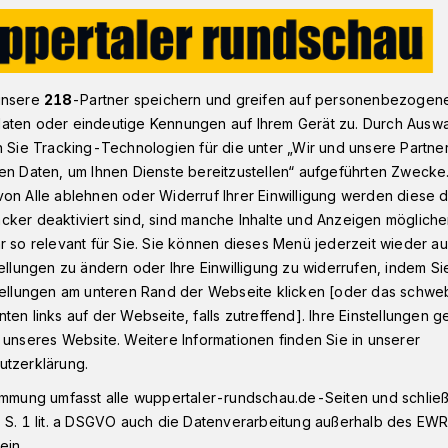
rt.lab“ mit neuem Konzept und Standort​
unsere
218
-Partner speichern und greifen auf personenbezogen
aten oder eindeutige Kennungen auf Ihrem Gerät zu. Durch Ausw
n Sie Tracking-Technologien für die unter „Wir und unsere Partne
en Daten, um Ihnen Dienste bereitzustellen“ aufgeführten Zwecke
„smart.lab“ mit
on Alle ablehnen oder Widerruf Ihrer Einwilligung werden diese de
cker deaktiviert sind, sind manche Inhalte und Anzeigen möglich
r so relevant für Sie. Sie können dieses Menü jederzeit wieder au
pt und Standort
tellungen zu ändern oder Ihre Einwilligung zu widerrufen, indem Si
stellungen am unteren Rand der Webseite klicken [oder das schw
ten links auf der Webseite, falls zutreffend]. Ihre Einstellungen g
r „Competence Center Smart City“ lädt
 unseres Website. Weitere Informationen finden Sie in unserer
 für den kommenden Montag (1. Juli
utzerklärung.
 Eröffnungsfeier des „smart.lab“ im
immung umfasst alle wuppertaler-rundschau.de-Seiten und schließt
in – mit neuem Konzept und Standort.
 S. 1 lit. a DSGVO auch die Datenverarbeitung außerhalb des EWR, 
ein.