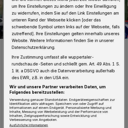
um Ihre Einstellungen zu ändern oder Ihre Einwilligung
zu widerrufen, indem Sie auf den Link Einstellungen am
unteren Rand der Webseite klicken [oder das
schwebende Symbol unten links auf der Webseite, falls
zutreffend]. Ihre Einstellungen gelten innerhalb unseres
Website. Weitere Informationen finden Sie in unserer
ÖPNV in Wuppertal – mit der Schwebebahn.
Datenschutzerklärung.
Foto: Achim Otto
Ihre Zustimmung umfasst alle wuppertaler-
rundschau.de-Seiten und schließt gem. Art. 49 Abs. 1 S.
1 lit. a DSGVO auch die Datenverarbeitung außerhalb
des EWR, z.B. in den USA ein.
D
Wir und unsere Partner verarbeiten Daten, um
ie Schwebebahn könne als Beispiel
Folgendes bereitzustellen:
dafür dienen, „wie man
Verwendung genauer Standortdaten. Endgeräteeigenschaften zur
Identifikation aktiv abfragen. Speichern von oder Zugriff auf
umweltfreundlich, mit attraktiven Angeboten,
Informationen auf einem Endgerät. Personalisierte Werbung und
Inhalte, Messung von Werbeleistung und der Performance von
kurzen Taktzeiten und kreuzungsfreier Fahrt
Inhalten, Zielgruppenforschung sowie Entwicklung und
Verbesserung von Angeboten.
pro Tag circa 60.000 Menschen konkurrenzlos
Ausführliche Informationen