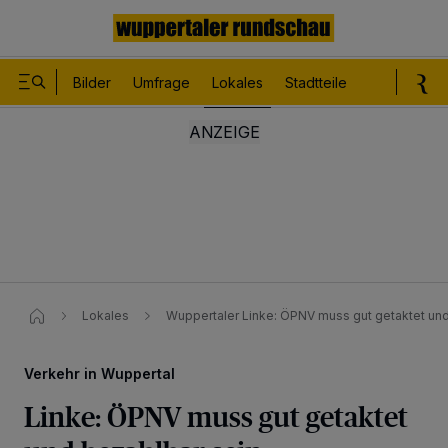
Bilder
Umfrage
Lokales
Stadtteile
Sport
Le
Lokales
Wuppertaler Linke: ÖPNV muss gut getaktet und
Verkehr in Wuppertal
Linke: ÖPNV muss gut getaktet