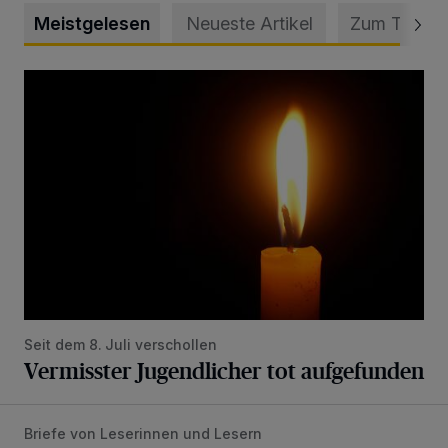
Meistgelesen
Neueste Artikel
Zum Thema
Vermisster Jugendlicher tot aufgefunden
Seit dem 8. Juli verschollen
Vermisster Jugendlicher tot aufgefunden
Briefe von Leserinnen und Lesern
„Stoßdämpfertest mit Unterbodenbehandlung“