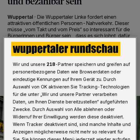
und bezahlbar sein
Wuppertal
·
Die Wuppertaler Linke fordert einen
attraktiven öffentlichen Personen-Nahverkehr. Dieser
müsse „vom Takt und vom Preis“ so interessant für die
Bürgerinnen und Bürger sein, „dass es sich lohnt, dafür
das Auto stehenzulassen“.
Wir und unsere
218
-Partner speichern und greifen auf
01.02.2023 , 07:30 Uhr
2 Minuten Lesezeit
personenbezogene Daten wie Browserdaten oder
eindeutige Kennungen auf Ihrem Gerät zu. Durch
Auswahl von OK aktivieren Sie Tracking-Technologien
für die unter „Wir und unsere Partner verarbeiten
Daten, um Ihnen Dienste bereitzustellen“ aufgeführten
Zwecke. Durch Auswahl von Alle ablehnen oder
Widerruf Ihrer Einwilligung werden diese deaktiviert.
Wenn Tracker deaktiviert sind, sind manche Inhalte und
Anzeigen möglicherweise nicht mehr so relevant für
Sie. Sie können dieses Menü jederzeit wieder aufrufen,