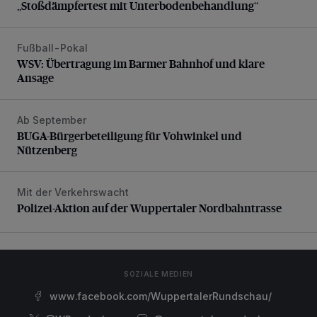
„Stoßdämpfertest mit Unterbodenbehandlung“
Fußball-Pokal
WSV: Übertragung im Barmer Bahnhof und klare Ansage
WSV: Übertragung im Barmer Bahnhof und klare
Ansage
Ab September
BUGA-Bürgerbeteiligung für Vohwinkel und Nützenberg
BUGA-Bürgerbeteiligung für Vohwinkel und
Nützenberg
Mit der Verkehrswacht
Polizei-Aktion auf der Wuppertaler Nordbahntrasse
Polizei-Aktion auf der Wuppertaler Nordbahntrasse
SOZIALE MEDIEN
www.facebook.com/WuppertalerRundschau/