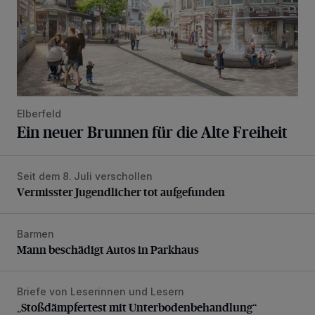
Elberfeld
Ein neuer Brunnen für die Alte Freiheit
Seit dem 8. Juli verschollen
Vermisster Jugendlicher tot aufgefunden
Vermisster Jugendlicher tot aufgefunden
Barmen
Mann beschädigt Autos in Parkhaus
Mann beschädigt Autos in Parkhaus
Briefe von Leserinnen und Lesern
„Stoßdämpfertest mit Unterbodenbehandlung“
„Stoßdämpfertest mit Unterbodenbehandlung“