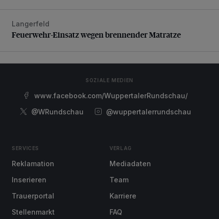
Langerfeld
Feuerwehr-Einsatz wegen brennender Matratze
Feuerwehr-Einsatz wegen brennender Matratze
SOZIALE MEDIEN
www.facebook.com/WuppertalerRundschau/
@WRundschau
@wuppertalerrundschau
SERVICES
VERLAG
Reklamation
Mediadaten
Inserieren
Team
Trauerportal
Karriere
Stellenmarkt
FAQ