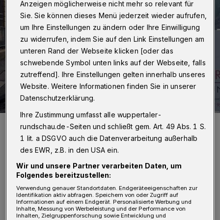
Anzeigen möglicherweise nicht mehr so relevant für
Sie. Sie können dieses Menü jederzeit wieder aufrufen,
um Ihre Einstellungen zu ändern oder Ihre Einwilligung
zu widerrufen, indem Sie auf den Link Einstellungen am
unteren Rand der Webseite klicken [oder das
schwebende Symbol unten links auf der Webseite, falls
zutreffend]. Ihre Einstellungen gelten innerhalb unseres
Website. Weitere Informationen finden Sie in unserer
Datenschutzerklärung.
Ihre Zustimmung umfasst alle wuppertaler-
Die Arbeiten am Wuppertaler Hauptbahnhof.
rundschau.de-Seiten und schließt gem. Art. 49 Abs. 1 S.
Foto: Wuppertaler Rundschau/jak
1 lit. a DSGVO auch die Datenverarbeitung außerhalb
des EWR, z.B. in den USA ein.
Wir und unsere Partner verarbeiten Daten, um
Folgendes bereitzustellen:
M
Verwendung genauer Standortdaten. Endgeräteeigenschaften zur
Identifikation aktiv abfragen. Speichern von oder Zugriff auf
an sei „tief enttäuscht“ über die
Informationen auf einem Endgerät. Personalisierte Werbung und
Inhalte, Messung von Werbeleistung und der Performance von
Vorgehensweise der zuständigen DB
Inhalten, Zielgruppenforschung sowie Entwicklung und