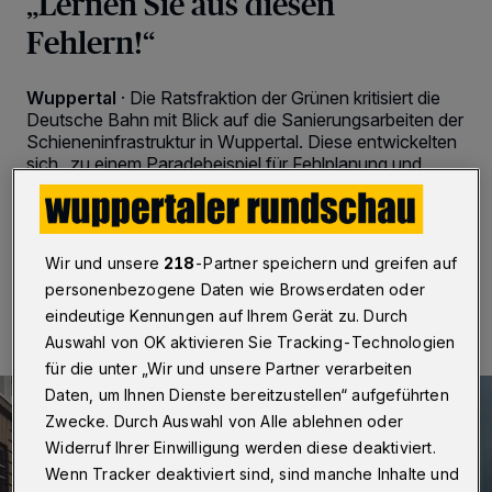
„Lernen Sie aus diesen
Fehlern!“
Wuppertal
·
Die Ratsfraktion der Grünen kritisiert die
Deutsche Bahn mit Blick auf die Sanierungsarbeiten der
Schieneninfrastruktur in Wuppertal. Diese entwickelten
sich „zu einem Paradebeispiel für Fehlplanung und
mangelnde Kommunikation“.
Wir und unsere
218
-Partner speichern und greifen auf
25.06.2026 , 09:30 Uhr
Eine Minute Lesezeit
personenbezogene Daten wie Browserdaten oder
eindeutige Kennungen auf Ihrem Gerät zu. Durch
Auswahl von OK aktivieren Sie Tracking-Technologien
für die unter „Wir und unsere Partner verarbeiten
Daten, um Ihnen Dienste bereitzustellen“ aufgeführten
Zwecke. Durch Auswahl von Alle ablehnen oder
Widerruf Ihrer Einwilligung werden diese deaktiviert.
Wenn Tracker deaktiviert sind, sind manche Inhalte und