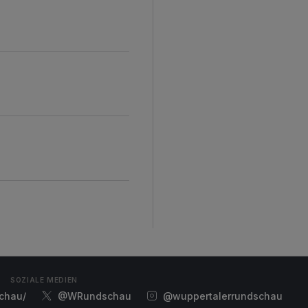
SOZIALE MEDIEN
chau/
@WRundschau
@wuppertalerrundschau