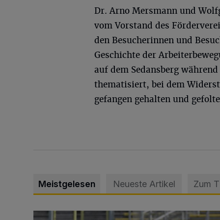
Dr. Arno Mersmann und Wolf
vom Vorstand des Fördervere
den Besucherinnen und Besuch
Geschichte der Arbeiterbeweg
auf dem Sedansberg während d
thematisiert, bei dem Widers
gefangen gehalten und gefolt
Meistgelesen
Neueste Artikel
Zum 
WSV: Übertragung im Barmer Bahnhof und klare An