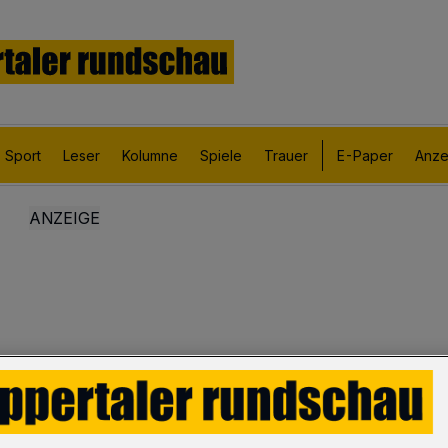
Sport
Leser
Kolumne
Spiele
Trauer
E-Paper
Anze