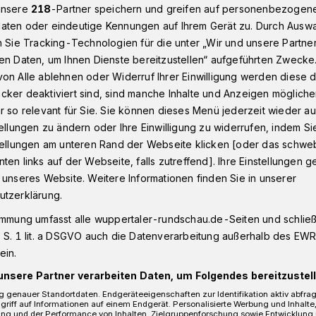
unsere
218
-Partner speichern und greifen auf personenbezogen
aten oder eindeutige Kennungen auf Ihrem Gerät zu. Durch Ausw
n Sie Tracking-Technologien für die unter „Wir und unsere Partne
sumgenossenschaft Vorwärts: Besuch aus Frankreich
en Daten, um Ihnen Dienste bereitzustellen“ aufgeführten Zwecke
on Alle ablehnen oder Widerruf Ihrer Einwilligung werden diese de
cker deaktiviert sind, sind manche Inhalte und Anzeigen möglich
wärts
r so relevant für Sie. Sie können dieses Menü jederzeit wieder au
tellungen zu ändern oder Ihre Einwilligung zu widerrufen, indem Si
Gäste tauchen in
stellungen am unteren Rand der Webseite klicken [oder das schw
ten links auf der Webseite, falls zutreffend]. Ihre Einstellungen g
in
 unseres Website. Weitere Informationen finden Sie in unserer
utzerklärung.
immung umfasst alle wuppertaler-rundschau.de-Seiten und schließt
 S. 1 lit. a DSGVO auch die Datenverarbeitung außerhalb des EWR, 
n und Schüler des Berufskollegs Werther
ein.
en Partnerschule Malikow haben mit ihren
en Gebäudekomplex der ehemaligen
unsere Partner verarbeiten Daten, um Folgendes bereitzustell
wärts an der Barmer Münzstraße
 genauer Standortdaten. Endgeräteeigenschaften zur Identifikation aktiv abfra
griff auf Informationen auf einem Endgerät. Personalisierte Werbung und Inhalt
ung und der Performance von Inhalten, Zielgruppenforschung sowie Entwicklung