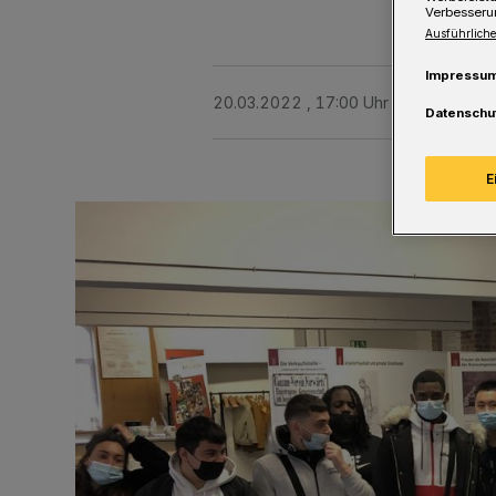
Verbesseru
Ausführliche
Impressu
20.03.2022 , 17:00 Uhr
Eine Minute 
Datenschu
E