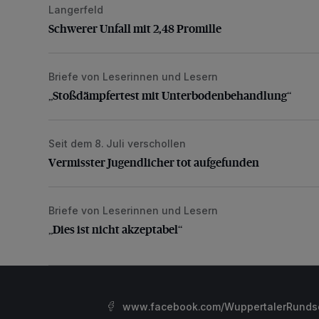
Langerfeld
Schwerer Unfall mit 2,48 Promille
Schwerer Unfall mit 2,48 Promille
Briefe von Leserinnen und Lesern
„Stoßdämpfertest mit Unterbodenbehandlung“
„Stoßdämpfertest mit Unterbodenbehandlung“
Seit dem 8. Juli verschollen
Vermisster Jugendlicher tot aufgefunden
Vermisster Jugendlicher tot aufgefunden
Briefe von Leserinnen und Lesern
„Dies ist nicht akzeptabel“
„Dies ist nicht akzeptabel“
www.facebook.com/WuppertalerRunds