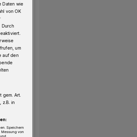
e Daten wie
ahl von OK
r
. Durch
aktiviert.
erweise
frufen, um
e auf den
ebende
elten
 gem. Art.
z.B. in
en:
gen. Speichern
e, Messung von
 und