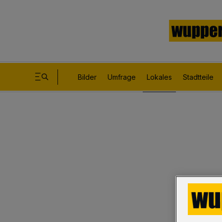
Bilder
Umfrage
Lokales
Stadtteile