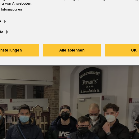
ng von Angeboten.
 Informationen
m
Lesezeit
tz
instellungen
Alle ablehnen
OK