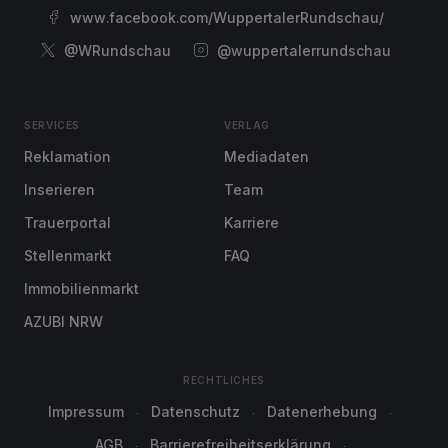
www.facebook.com/WuppertalerRundschau/
@WRundschau
@wuppertalerrundschau
SERVICES
VERLAG
Reklamation
Mediadaten
Inserieren
Team
Trauerportal
Karriere
Stellenmarkt
FAQ
Immobilienmarkt
AZUBI NRW
RECHTLICHES
Impressum
Datenschutz
Datenerhebung
AGB
Barrierefreiheitserklärung