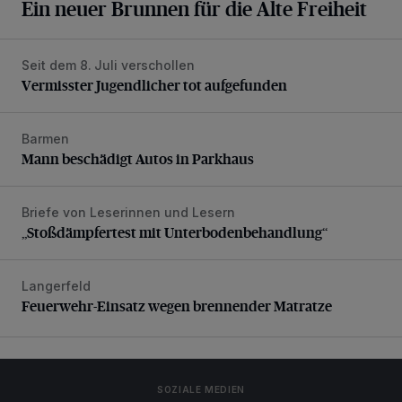
Ein neuer Brunnen für die Alte Freiheit
Seit dem 8. Juli verschollen
Vermisster Jugendlicher tot aufgefunden
Vermisster Jugendlicher tot aufgefunden
Barmen
Mann beschädigt Autos in Parkhaus
Mann beschädigt Autos in Parkhaus
Briefe von Leserinnen und Lesern
„Stoßdämpfertest mit Unterbodenbehandlung“
„Stoßdämpfertest mit Unterbodenbehandlung“
Langerfeld
Feuerwehr-Einsatz wegen brennender Matratze
Feuerwehr-Einsatz wegen brennender Matratze
SOZIALE MEDIEN