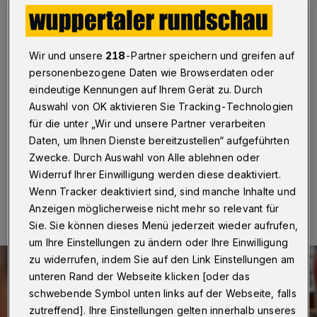
Zukunft verschoben“
Wuppertal
·
Der aktuelle Finanz-Controlling-Bericht
der Stadt Wuppertal zum 30. September 2021 weist im
Wir und unsere
218
-Partner speichern und greifen auf
ordentlichen Teil eine weitere Verbesserung im
personenbezogene Daten wie Browserdaten oder
Vormonatsvergleich von rund 1,6 Millionen Euro aus.
eindeutige Kennungen auf Ihrem Gerät zu. Durch
Die Ursache dafür sei die nachgeholte
Auswahl von OK aktivieren Sie Tracking-Technologien
Gewinnabführung des Eigenbetriebes WAW aus dem
Geschäftsjahr 2020, so die Verwaltung.
für die unter „Wir und unsere Partner verarbeiten
Daten, um Ihnen Dienste bereitzustellen“ aufgeführten
Zwecke. Durch Auswahl von Alle ablehnen oder
Widerruf Ihrer Einwilligung werden diese deaktiviert.
19.10.2021 , 10:47 Uhr
Eine Minute Lesezeit
Wenn Tracker deaktiviert sind, sind manche Inhalte und
Anzeigen möglicherweise nicht mehr so relevant für
Sie. Sie können dieses Menü jederzeit wieder aufrufen,
um Ihre Einstellungen zu ändern oder Ihre Einwilligung
zu widerrufen, indem Sie auf den Link Einstellungen am
unteren Rand der Webseite klicken [oder das
schwebende Symbol unten links auf der Webseite, falls
zutreffend]. Ihre Einstellungen gelten innerhalb unseres