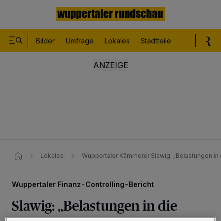
Bilder
Umfrage
Lokales
Stadtteile
Sport
Le
Lokales
Wuppertaler Kämmerer Slawig: „Belastungen in 
Wuppertaler Finanz-Controlling-Bericht
Slawig: „Belastungen in die