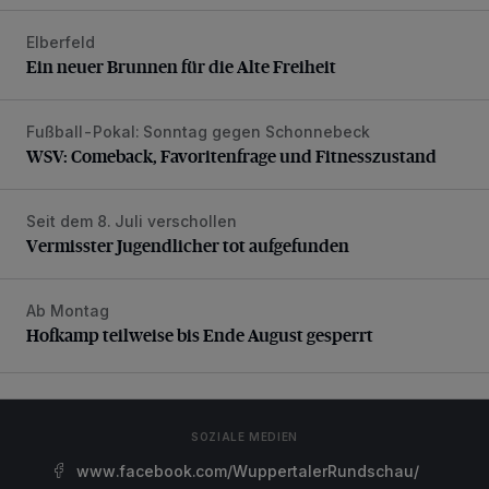
Elberfeld
Ein neuer Brunnen für die Alte Freiheit
Ein neuer Brunnen für die Alte Freiheit
Fußball-Pokal: Sonntag gegen Schonnebeck
WSV: Comeback, Favoritenfrage und Fitnesszustand
WSV: Comeback, Favoritenfrage und Fitnesszustand
Seit dem 8. Juli verschollen
Vermisster Jugendlicher tot aufgefunden
Vermisster Jugendlicher tot aufgefunden
Ab Montag
Hofkamp teilweise bis Ende August gesperrt
Hofkamp teilweise bis Ende August gesperrt
SOZIALE MEDIEN
www.facebook.com/WuppertalerRundschau/