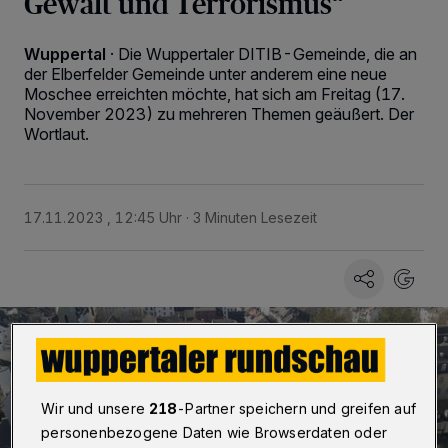
Gewalt und Terrorismus“
Wuppertal
·
Die Wuppertaler DITIB-Gemeinde, die an
der Elberfelder Gemeinde unter anderem eine neue
Moschee erreichten möchte, hat sich am Freitag (17.
November 2023) zu mehreren Themen geäußert. Der
Wortlaut.
17.11.2023 , 12:45 Uhr
3 Minuten Lesezeit
Wir und unsere
218
-Partner speichern und greifen auf
personenbezogene Daten wie Browserdaten oder