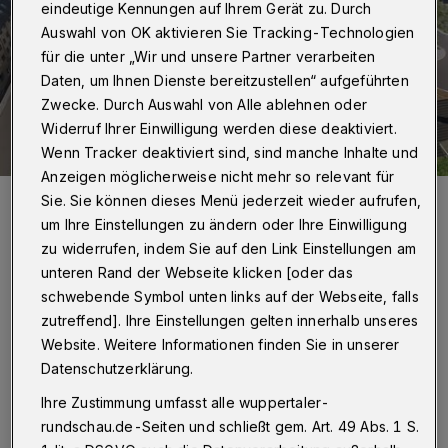
eindeutige Kennungen auf Ihrem Gerät zu. Durch
Auswahl von OK aktivieren Sie Tracking-Technologien
für die unter „Wir und unsere Partner verarbeiten
Daten, um Ihnen Dienste bereitzustellen“ aufgeführten
Zwecke. Durch Auswahl von Alle ablehnen oder
Widerruf Ihrer Einwilligung werden diese deaktiviert.
Wenn Tracker deaktiviert sind, sind manche Inhalte und
Anzeigen möglicherweise nicht mehr so relevant für
Visualisierung des an der Gathe geplanten Moschee-Areals der
Sie. Sie können dieses Menü jederzeit wieder aufrufen,
DiTIB-Gemeinde Wuppertal.
um Ihre Einstellungen zu ändern oder Ihre Einwilligung
Foto: DITIB Wuppertal-Elberfeld
zu widerrufen, indem Sie auf den Link Einstellungen am
unteren Rand der Webseite klicken [oder das
schwebende Symbol unten links auf der Webseite, falls
zutreffend]. Ihre Einstellungen gelten innerhalb unseres
Website. Weitere Informationen finden Sie in unserer
„Seit 1981 dienen wir als verlässlicher Partner
Datenschutzerklärung.
im kommunalen Leben für viele Menschen in
Ihre Zustimmung umfasst alle wuppertaler-
unserer Stadt und sind Ansprechpartner und
rundschau.de-Seiten und schließt gem. Art. 49 Abs. 1 S.