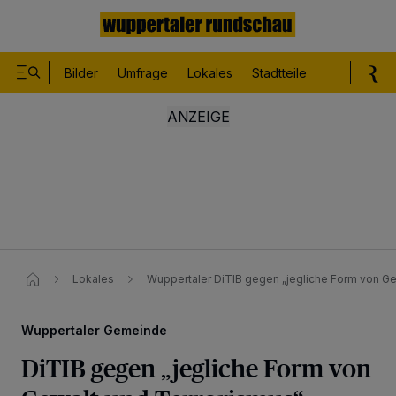
Bilder
Umfrage
Lokales
Stadtteile
Sport
Le
Lokales
Wuppertaler DiTIB gegen „jegliche Form von Gew
Wuppertaler Gemeinde
DiTIB gegen „jegliche Form von