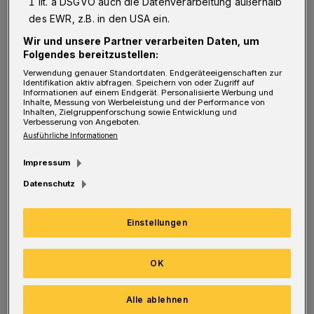
Anlaufstation des täglichen Lebens. Wir
1 lit. a DSGVO auch die Datenverarbeitung außerhalb
des EWR, z.B. in den USA ein.
betrachten uns als wertvollen Teil der
Wir und unsere Partner verarbeiten Daten, um
Gesellschaft und leisten einen großen Beitrag
Folgendes bereitzustellen:
für den friedlichen Zusammenhalt
Verwendung genauer Standortdaten. Endgeräteeigenschaften zur
Identifikation aktiv abfragen. Speichern von oder Zugriff auf
Wuppertals.
Informationen auf einem Endgerät. Personalisierte Werbung und
Inhalte, Messung von Werbeleistung und der Performance von
Inhalten, Zielgruppenforschung sowie Entwicklung und
DITIB Wuppertal setzt sich nachdrücklich für
Verbesserung von Angeboten.
Ausführliche Informationen
die Menschenwürde, die Wahrung der
Impressum
Menschenrechte und den interreligiösen
Datenschutz
Dialog ein. In diesem Zusammenhang
möchten wir folgende Haltung als Teil der
Einstellungen
Gesellschaft, als Gemeinde Wuppertals auf
der Gathe proklamieren:
OK
Verurteilung von Gewalt und Terrorismus:
Alle ablehnen
DITIB Wuppertal verurteilt wiederholt und