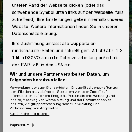
unteren Rand der Webseite klicken [oder das
schwebende Symbol unten links auf der Webseite, falls
zutreffend]. Ihre Einstellungen gelten innerhalb unseres
Website. Weitere Informationen finden Sie in unserer
Datenschutzerklärung.
Ihre Zustimmung umfasst alle wuppertaler-
rundschau.de-Seiten und schließt gem. Art. 49 Abs. 1 S.
1 lit. a DSGVO auch die Datenverarbeitung außerhalb
des EWR, z.B. in den USA ein.
Die Wupper wurde immer schmaler.
Wir und unsere Partner verarbeiten Daten, um
Foto: Achim Otto
Folgendes bereitzustellen:
Verwendung genauer Standortdaten. Endgeräteeigenschaften zur
Identifikation aktiv abfragen. Speichern von oder Zugriff auf
Informationen auf einem Endgerät. Personalisierte Werbung und
Inhalte, Messung von Werbeleistung und der Performance von
Inhalten, Zielgruppenforschung sowie Entwicklung und
Verbesserung von Angeboten.
A
n der Bever-Talsperre in Hückeswagen
Ausführliche Informationen
wurden insgesamt 18 Liter Regen pro
Impressum