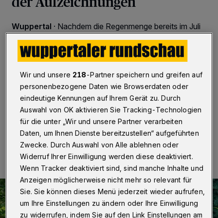
der Aufzeichnungen
Wuppertal
·
Nachdem die Regenmenge bereits im Juli
2022 weit unter dem Durchschnitt lag, war der August
nochmals trockener. Die Menge lag im Wuppergebiet
unter 20, teils sogar unter zehn Litern pro Quadratmeter
für den gesamten Monat. Damit war der August an
einigen Messstationen der trockenste seit
Wir und unsere
218
-Partner speichern und greifen auf
Aufzeichnungsbeginn. Dies ergaben die Messungen
personenbezogene Daten wie Browserdaten oder
des Wupperverbandes.
eindeutige Kennungen auf Ihrem Gerät zu. Durch
Auswahl von OK aktivieren Sie Tracking-Technologien
für die unter „Wir und unsere Partner verarbeiten
Daten, um Ihnen Dienste bereitzustellen“ aufgeführten
14.09.2022 , 15:00 Uhr
2 Minuten Lesezeit
Zwecke. Durch Auswahl von Alle ablehnen oder
Widerruf Ihrer Einwilligung werden diese deaktiviert.
Wenn Tracker deaktiviert sind, sind manche Inhalte und
Anzeigen möglicherweise nicht mehr so relevant für
Sie. Sie können dieses Menü jederzeit wieder aufrufen,
um Ihre Einstellungen zu ändern oder Ihre Einwilligung
zu widerrufen, indem Sie auf den Link Einstellungen am