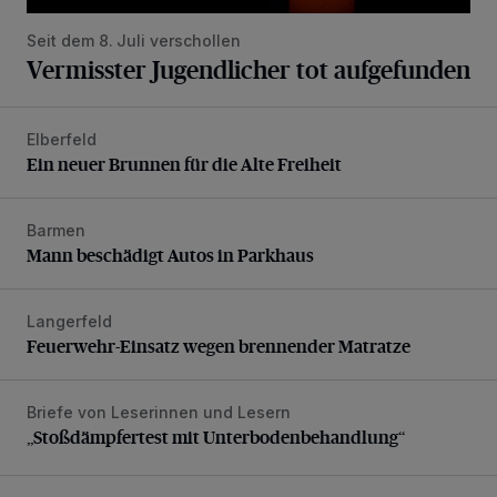
Seit dem 8. Juli verschollen
Vermisster Jugendlicher tot aufgefunden
Elberfeld
Ein neuer Brunnen für die Alte Freiheit
Ein neuer Brunnen für die Alte Freiheit
Barmen
Mann beschädigt Autos in Parkhaus
Mann beschädigt Autos in Parkhaus
Langerfeld
Feuerwehr-Einsatz wegen brennender Matratze
Feuerwehr-Einsatz wegen brennender Matratze
Briefe von Leserinnen und Lesern
„Stoßdämpfertest mit Unterbodenbehandlung“
„Stoßdämpfertest mit Unterbodenbehandlung“