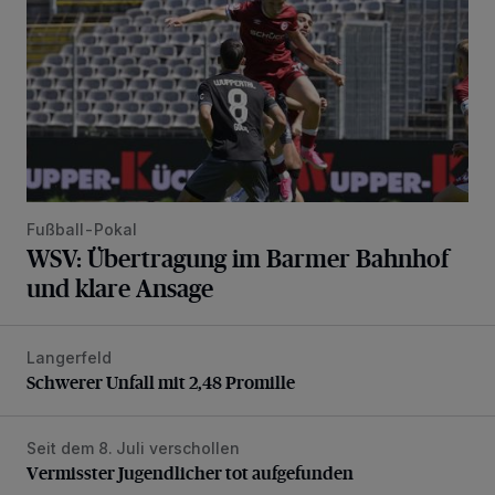
Fußball-Pokal
WSV: Übertragung im Barmer Bahnhof
und klare Ansage
Langerfeld
Schwerer Unfall mit 2,48 Promille
Schwerer Unfall mit 2,48 Promille
Seit dem 8. Juli verschollen
Vermisster Jugendlicher tot aufgefunden
Vermisster Jugendlicher tot aufgefunden