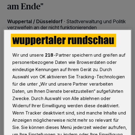
am Ende"
Wuppertal / Düsseldorf
·
Stadtverwaltung und Politik
verzweifeln an der nicht funktionierenden
Zusammenarbeit mit dem Landesbetrieb
"Straßen.NRW". Im Verkehrsausschuss war sogar von
"Machenschaften" die Rede ...
Wir und unsere
218
-Partner speichern und greifen auf
personenbezogene Daten wie Browserdaten oder
eindeutige Kennungen auf Ihrem Gerät zu. Durch
30.06.2016 , 14:47 Uhr
2 Minuten Lesezeit
Auswahl von OK aktivieren Sie Tracking-Technologien
für die unter „Wir und unsere Partner verarbeiten
Daten, um Ihnen Dienste bereitzustellen“ aufgeführten
Zwecke. Durch Auswahl von Alle ablehnen oder
Widerruf Ihrer Einwilligung werden diese deaktiviert.
Wenn Tracker deaktiviert sind, sind manche Inhalte und
Anzeigen möglicherweise nicht mehr so relevant für
A
ngestoßen hatte das Ganze Thomas
Sie. Sie können dieses Menü jederzeit wieder aufrufen,
um Ihre Einstellungen zu ändern oder Ihre Einwilligung