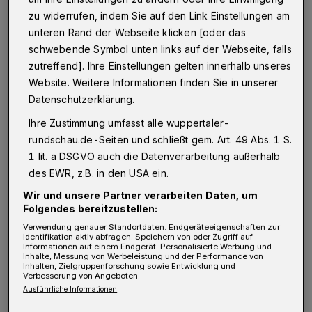
Wängler von der IHK: Der kritisierte im
zu widerrufen, indem Sie auf den Link Einstellungen am
Auftrag zahlreicher Mitgliedsfirmen die
unteren Rand der Webseite klicken [oder das
verwirrende Informationspolitik der Stadt in
schwebende Symbol unten links auf der Webseite, falls
Sachen Baumaßnahmen, Sperrungs-Termine
zutreffend]. Ihre Einstellungen gelten innerhalb unseres
Website. Weitere Informationen finden Sie in unserer
und Umleitungen rund um die Ikea-Baustelle.
Datenschutzerklärung.
Wohl wissend, dass der Löwenanteil des
Ihre Zustimmung umfasst alle wuppertaler-
Ärgers im Umfeld von Schmiedestraße,
rundschau.de-Seiten und schließt gem. Art. 49 Abs. 1 S.
Mollenkotten und Wittener Straße letztlich auf
1 lit. a DSGVO auch die Datenverarbeitung außerhalb
das Konto der "Straßen.NRW" "gehörenden"
des EWR, z.B. in den USA ein.
Autobahnauf- und abfahrten geht, sagte
Wir und unsere Partner verarbeiten Daten, um
Wängler: "Ich verstehe nicht, dass zwei
Folgendes bereitzustellen:
Verwendung genauer Standortdaten. Endgeräteeigenschaften zur
Behörden sich nicht miteinander abstimmen
Identifikation aktiv abfragen. Speichern von oder Zugriff auf
Informationen auf einem Endgerät. Personalisierte Werbung und
können. Das kann ich auch niemandem
Inhalte, Messung von Werbeleistung und der Performance von
Inhalten, Zielgruppenforschung sowie Entwicklung und
erklären."
Verbesserung von Angeboten.
Ausführliche Informationen
Viele Unternehmen im Wuppertaler Norden