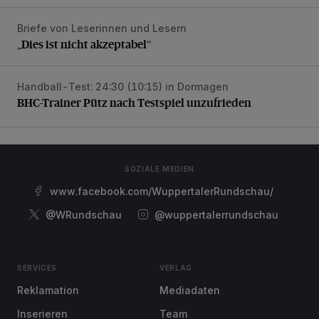
Briefe von Leserinnen und Lesern
„Dies ist nicht akzeptabel“
„Dies ist nicht akzeptabel“
Handball-Test: 24:30 (10:15) in Dormagen
BHC-Trainer Pütz nach Testspiel unzufrieden
BHC-Trainer Pütz nach Testspiel unzufrieden
SOZIALE MEDIEN
www.facebook.com/WuppertalerRundschau/
@WRundschau
@wuppertalerrundschau
SERVICES
VERLAG
Reklamation
Mediadaten
Inserieren
Team