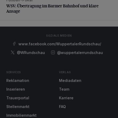
WSV: Übertragung im Barmer Bahnhof und klare Ansage
WSV: Übertragung im Barmer Bahnhof und klare
Ansage
SOZIALE MEDIEN
www.facebook.com/WuppertalerRundschau/
@WRundschau
@wuppertalerrundschau
SERVICES
VERLAG
Reklamation
Mediadaten
Inserieren
Team
Trauerportal
Karriere
Stellenmarkt
FAQ
Immobilienmarkt