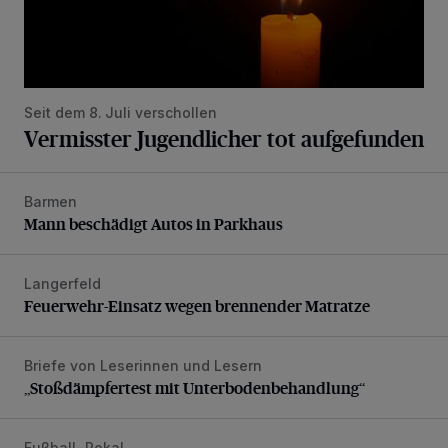
Seit dem 8. Juli verschollen
Vermisster Jugendlicher tot aufgefunden
Barmen
Mann beschädigt Autos in Parkhaus
Mann beschädigt Autos in Parkhaus
Langerfeld
Feuerwehr-Einsatz wegen brennender Matratze
Feuerwehr-Einsatz wegen brennender Matratze
Briefe von Leserinnen und Lesern
„Stoßdämpfertest mit Unterbodenbehandlung“
„Stoßdämpfertest mit Unterbodenbehandlung“
Fußball-Pokal