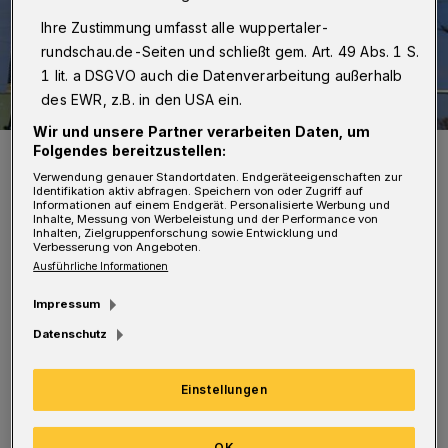
Ihre Zustimmung umfasst alle wuppertaler-
rundschau.de-Seiten und schließt gem. Art. 49 Abs. 1 S.
1 lit. a DSGVO auch die Datenverarbeitung außerhalb
des EWR, z.B. in den USA ein.
Wir und unsere Partner verarbeiten Daten, um
Folgendes bereitzustellen:
Symbolbild.
Foto: Reginal
Verwendung genauer Standortdaten. Endgeräteeigenschaften zur
Identifikation aktiv abfragen. Speichern von oder Zugriff auf
Informationen auf einem Endgerät. Personalisierte Werbung und
Inhalte, Messung von Werbeleistung und der Performance von
Inhalten, Zielgruppenforschung sowie Entwicklung und
Verbesserung von Angeboten.
Ausführliche Informationen
Z
uerst werden beschädigte
Impressum
Asphaltbereiche abgefräst und
Datenschutz
vorprofiliert sowie Kappen und Schächte
reguliert. Anschließend wird der Abschnitt mit
Einstellungen
einer neuen Deckschicht asphaltiert. Diese
OK