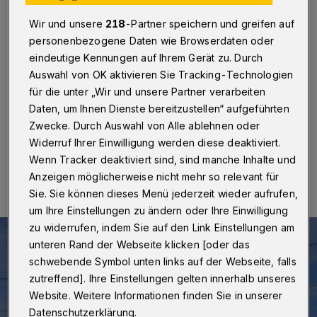
Nordbahntrasse
Wir und unsere
218
-Partner speichern und greifen auf
Wuppertal
·
In der Straße Bracken wird ab Montag
personenbezogene Daten wie Browserdaten oder
(28. April 2022) im Abschnitt zwischen
eindeutige Kennungen auf Ihrem Gerät zu. Durch
Nächstebrecker Busch und dem Zugang zur
Auswahl von OK aktivieren Sie Tracking-Technologien
Nordbahntrasse die Fahrbahn repariert. Betroffen ist
für die unter „Wir und unsere Partner verarbeiten
auch das Straßenstück zum Friedhof.
Daten, um Ihnen Dienste bereitzustellen“ aufgeführten
Zwecke. Durch Auswahl von Alle ablehnen oder
Widerruf Ihrer Einwilligung werden diese deaktiviert.
24.03.2022 , 17:00 Uhr
Eine Minute Lesezeit
Wenn Tracker deaktiviert sind, sind manche Inhalte und
Anzeigen möglicherweise nicht mehr so relevant für
Sie. Sie können dieses Menü jederzeit wieder aufrufen,
um Ihre Einstellungen zu ändern oder Ihre Einwilligung
zu widerrufen, indem Sie auf den Link Einstellungen am
unteren Rand der Webseite klicken [oder das
schwebende Symbol unten links auf der Webseite, falls
zutreffend]. Ihre Einstellungen gelten innerhalb unseres
Website. Weitere Informationen finden Sie in unserer
Datenschutzerklärung.