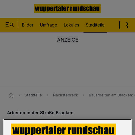
Bilder
Umfrage
Lokales
Stadtteile
Sport
Le
Stadtteile
Nächstebreck
Bauarbeiten am Bracken: 
Arbeiten in der Straße Bracken
Kurze Sperrung auf der