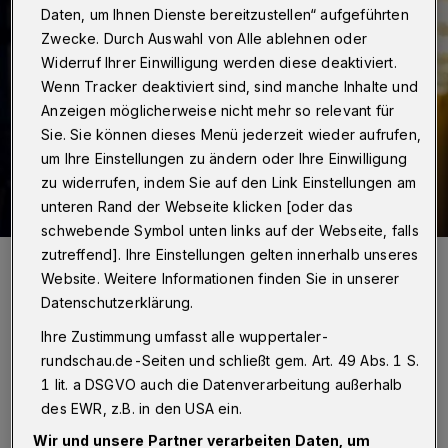
Daten, um Ihnen Dienste bereitzustellen“ aufgeführten
Zwecke. Durch Auswahl von Alle ablehnen oder
Widerruf Ihrer Einwilligung werden diese deaktiviert.
Wenn Tracker deaktiviert sind, sind manche Inhalte und
Anzeigen möglicherweise nicht mehr so relevant für
Sie. Sie können dieses Menü jederzeit wieder aufrufen,
um Ihre Einstellungen zu ändern oder Ihre Einwilligung
zu widerrufen, indem Sie auf den Link Einstellungen am
unteren Rand der Webseite klicken [oder das
schwebende Symbol unten links auf der Webseite, falls
zutreffend]. Ihre Einstellungen gelten innerhalb unseres
Adolphe Binder stellte die erste Spielzeit des Tanztheaters Pina
Bausch unter ihrer künstlerischen Leitung vor und versprach
Website. Weitere Informationen finden Sie in unserer
spannende Begegnungen mit der Compagnie.
Datenschutzerklärung.
Foto: Jens Grossmann
Ihre Zustimmung umfasst alle wuppertaler-
rundschau.de-Seiten und schließt gem. Art. 49 Abs. 1 S.
1 lit. a DSGVO auch die Datenverarbeitung außerhalb
des EWR, z.B. in den USA ein.
Von Sabina Bartholomä
Wir und unsere Partner verarbeiten Daten, um