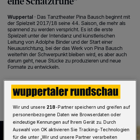
eine Schatztruhe“
Wuppertal
·
Das Tanztheater Pina Bausch beginnt mit
der Spielzeit 2017/18 seine 44. Saison, die mehr als
spannend zu werden verspricht. Es ist die erste
Spielzeit unter der Intendanz und künstlerischen
Leitung von Adolphe Binder und der Start einer
Neuausrichtung, bei der das Werk von Pina Bausch
weiterhin der Schwerpunkt bleiben wird, es aber auch
darum geht, neue Stücke zu produzieren und neue
Formate zu entwickeln.
22.06.2017 , 12:00 Uhr
3 Minuten Lesezeit
Wir und unsere
218
-Partner speichern und greifen auf
personenbezogene Daten wie Browserdaten oder
eindeutige Kennungen auf Ihrem Gerät zu. Durch
Auswahl von OK aktivieren Sie Tracking-Technologien
für die unter „Wir und unsere Partner verarbeiten