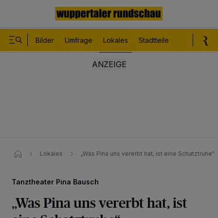
Bilder
Umfrage
Lokales
Stadtteile
Sport
Le
Lokales
„Was Pina uns vererbt hat, ist eine Schatztruhe“
Tanztheater Pina Bausch
„Was Pina uns vererbt hat, ist