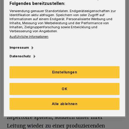
Folgendes bereitzustellen:
Verwendung genauer Standortdaten. Endgeräteeigenschaften zur
"Es ist ein großer Schritt für mich, gemeinsam
Identifikation aktiv abfragen. Speichern von oder Zugriff auf
Informationen auf einem Endgerät. Personalisierte Werbung und
mit dem Tanztheater in die Zukunft zu starten
Inhalte, Messung von Werbeleistung und der Performance von
Inhalten, Zielgruppenforschung sowie Entwicklung und
und ich bin sehr aufgeregt." Mit diesen
Verbesserung von Angeboten.
Ausführliche Informationen
Worten eröffnete die künstlerische Leiterin
des Tanztheaters Pina Bausch, Adolphe
Impressum
Binder, ihre erste Spielzeitvorstellung. Als
Datenschutz
Kern ihrer Arbeit sieht sie das Werk von Pina
Einstellungen
Bausch an, die 46 Choreographien
hinterlassen hat. Dieses Erbe möchte Binder
OK
nicht museal konservieren, sondern lebendig
erhalten. Doch wird das Tanztheater nicht wie
Alle ablehnen
seit dem Tod von Pina Bausch nur dieses
Repertoire spielen, sondern unter ihrer
Leitung wieder zu einer produzierenden