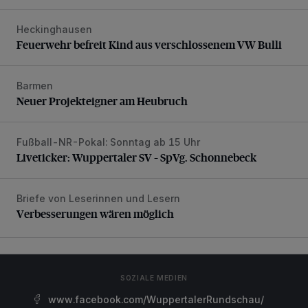
Heckinghausen
Feuerwehr befreit Kind aus verschlossenem VW Bulli
Feuerwehr befreit Kind aus verschlossenem VW Bulli
Barmen
Neuer Projekteigner am Heubruch
Neuer Projekteigner am Heubruch
Fußball-NR-Pokal: Sonntag ab 15 Uhr
Liveticker: Wuppertaler SV – SpVg. Schonnebeck
Liveticker: Wuppertaler SV – SpVg. Schonnebeck
Briefe von Leserinnen und Lesern
Verbesserungen wären möglich
Verbesserungen wären möglich
SOZIALE MEDIEN
www.facebook.com/WuppertalerRundschau/