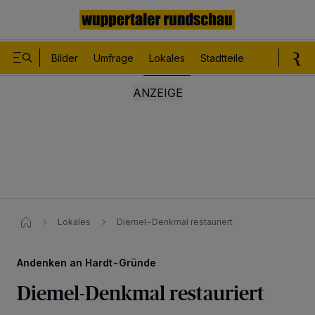
Bilder
Umfrage
Lokales
Stadtteile
Sport
Le
Lokales
Diemel-Denkmal restauriert
Andenken an Hardt-Gründe
Diemel-Denkmal restauriert