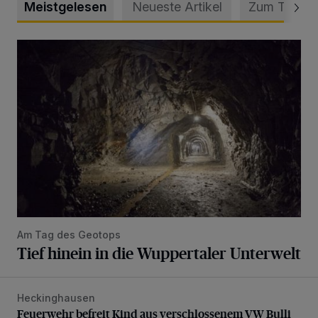
Meistgelesen
Neueste Artikel
Zum Thema
Tief hinein in die Wuppertaler Unterwelt
Am Tag des Geotops
Tief hinein in die Wuppertaler Unterwelt
Heckinghausen
Feuerwehr befreit Kind aus verschlossenem VW Bulli
Feuerwehr befreit Kind aus verschlossenem VW Bulli