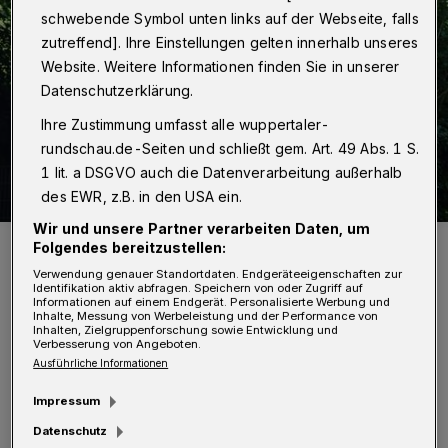
schwebende Symbol unten links auf der Webseite, falls
zutreffend]. Ihre Einstellungen gelten innerhalb unseres
Website. Weitere Informationen finden Sie in unserer
Datenschutzerklärung.
Ihre Zustimmung umfasst alle wuppertaler-
rundschau.de-Seiten und schließt gem. Art. 49 Abs. 1 S.
1 lit. a DSGVO auch die Datenverarbeitung außerhalb
des EWR, z.B. in den USA ein.
Wir und unsere Partner verarbeiten Daten, um
Folgendes bereitzustellen:
Verwendung genauer Standortdaten. Endgeräteeigenschaften zur
Identifikation aktiv abfragen. Speichern von oder Zugriff auf
Informationen auf einem Endgerät. Personalisierte Werbung und
Das Diemel-Denkmal.
Inhalte, Messung von Werbeleistung und der Performance von
Inhalten, Zielgruppenforschung sowie Entwicklung und
Foto: Stadt Wuppertal
Verbesserung von Angeboten.
Ausführliche Informationen
Impressum
Datenschutz