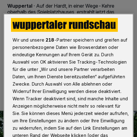
Wuppertal
·
Auf der Hardt, in einer Wege-Kehre
oberhalb des Spielplatzhauses, erstrahlt jetzt das
Denkmal für den Hardt-Gründer Dr. Johann Stephan
Anton Diemel in neuem Glanz. Es ist eines der ältesten
in Wuppertal und mit eines der ältesten von Bürgern
gestifteten Denkmäler im Rheinland.
Wir und unsere
218
-Partner speichern und greifen auf
personenbezogene Daten wie Browserdaten oder
eindeutige Kennungen auf Ihrem Gerät zu. Durch
Auswahl von OK aktivieren Sie Tracking-Technologien
21.06.2017 , 21:36 Uhr
Eine Minute Lesezeit
für die unter „Wir und unsere Partner verarbeiten
Daten, um Ihnen Dienste bereitzustellen“ aufgeführten
Zwecke. Durch Auswahl von Alle ablehnen oder
Widerruf Ihrer Einwilligung werden diese deaktiviert.
Wenn Tracker deaktiviert sind, sind manche Inhalte und
Anzeigen möglicherweise nicht mehr so relevant für
Sie. Sie können dieses Menü jederzeit wieder aufrufen,
um Ihre Einstellungen zu ändern oder Ihre Einwilligung
zu widerrufen, indem Sie auf den Link Einstellungen am
unteren Rand der Webseite klicken [oder das