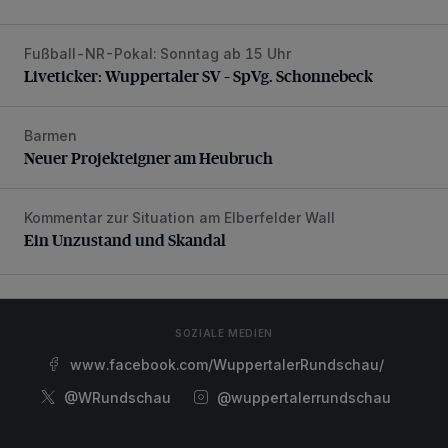
Fußball-NR-Pokal: Sonntag ab 15 Uhr
Liveticker: Wuppertaler SV – SpVg. Schonnebeck
Liveticker: Wuppertaler SV – SpVg. Schonnebeck
Barmen
Neuer Projekteigner am Heubruch
Neuer Projekteigner am Heubruch
Kommentar zur Situation am Elberfelder Wall
Ein Unzustand und Skandal
Ein Unzustand und Skandal
SOZIALE MEDIEN
www.facebook.com/WuppertalerRundschau/
@WRundschau
@wuppertalerrundschau