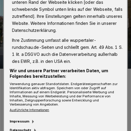
unteren Rand der Webseite klicken [oder das
schwebende Symbol unten links auf der Webseite, falls
zutreffend]. Ihre Einstellungen gelten innerhalb unseres
Website. Weitere Informationen finden Sie in unserer
Datenschutzerklärung.
Ihre Zustimmung umfasst alle wuppertaler-
rundschau.de-Seiten und schließt gem. Art. 49 Abs. 1 S.
1 lit. a DSGVO auch die Datenverarbeitung außerhalb
des EWR, z.B. in den USA ein.
Wir und unsere Partner verarbeiten Daten, um
Das Wuppertaler Amtsgericht.
Folgendes bereitzustellen:
Foto: Atamari / Wikipedia
Verwendung genauer Standortdaten. Endgeräteeigenschaften zur
Identifikation aktiv abfragen. Speichern von oder Zugriff auf
Informationen auf einem Endgerät. Personalisierte Werbung und
Inhalte, Messung von Werbeleistung und der Performance von
Inhalten, Zielgruppenforschung sowie Entwicklung und
Verbesserung von Angeboten.
Ausführliche Informationen
Von Dirk Lotze
Impressum
Datenschutz