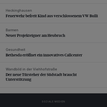
Heckinghausen
Feuerwehr befreit Kind aus verschlossenem VW Bulli
Feuerwehr befreit Kind aus verschlossenem VW Bulli
Barmen
Neuer Projekteigner am Heubruch
Neuer Projekteigner am Heubruch
Gesundheit
Bethesda eröffnet ein innovatives Callcenter
Bethesda eröffnet ein innovatives Callcenter
Wandbild in der Viehhofstraße
Der neue Türsteher der Südstadt braucht Unterstützung
Der neue Türsteher der Südstadt braucht
Unterstützung
SOZIALE MEDIEN