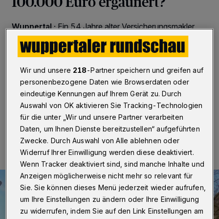
100.000 Euro ergaunert?
Wuppertal
·
Ein 54 Jahre alter Versicherungsmakler
aus Wuppertal steht wegen mutmaßlich besonders
schweren Betrugs vor dem Amtsgericht. Laut
Staatsanwaltschaft nutzte er in zwei Fällen
Vollmachten wohlhabender Wuppertaler für sich aus -
Wir und unsere
218
-Partner speichern und greifen auf
bei einem Gesamtschaden von mindestens 100.000
personenbezogene Daten wie Browserdaten oder
Euro.
eindeutige Kennungen auf Ihrem Gerät zu. Durch
Auswahl von OK aktivieren Sie Tracking-Technologien
für die unter „Wir und unsere Partner verarbeiten
21.06.2017 , 12:55 Uhr
Eine Minute Lesezeit
Daten, um Ihnen Dienste bereitzustellen“ aufgeführten
Zwecke. Durch Auswahl von Alle ablehnen oder
Widerruf Ihrer Einwilligung werden diese deaktiviert.
Wenn Tracker deaktiviert sind, sind manche Inhalte und
Anzeigen möglicherweise nicht mehr so relevant für
Sie. Sie können dieses Menü jederzeit wieder aufrufen,
um Ihre Einstellungen zu ändern oder Ihre Einwilligung
zu widerrufen, indem Sie auf den Link Einstellungen am