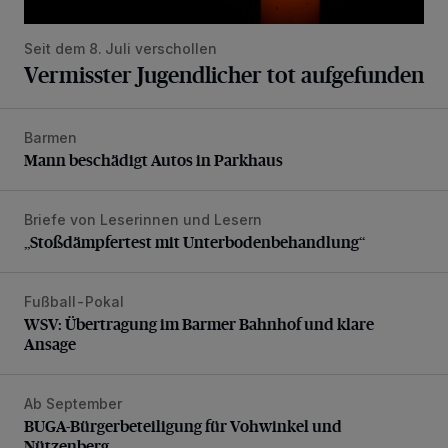
Seit dem 8. Juli verschollen
Vermisster Jugendlicher tot aufgefunden
Barmen
Mann beschädigt Autos in Parkhaus
Mann beschädigt Autos in Parkhaus
Briefe von Leserinnen und Lesern
„Stoßdämpfertest mit Unterbodenbehandlung“
„Stoßdämpfertest mit Unterbodenbehandlung“
Fußball-Pokal
WSV: Übertragung im Barmer Bahnhof und klare Ansage
WSV: Übertragung im Barmer Bahnhof und klare
Ansage
Ab September
BUGA-Bürgerbeteiligung für Vohwinkel und Nützenberg
BUGA-Bürgerbeteiligung für Vohwinkel und
Nützenberg