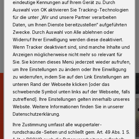
Wuppertal
·
Am Samstag (21. Januar 2017) gegen
eindeutige Kennungen auf Ihrem Gerät zu. Durch
15.40 Uhr kam es auf dem Steinweg zu einem
Auswahl von OK aktivieren Sie Tracking-Technologien
Verkehrsunfall, bei dem vier Businsassen leicht verletzt
für die unter „Wir und unsere Partner verarbeiten
wurden.
Daten, um Ihnen Dienste bereitzustellen“ aufgeführten
Zwecke. Durch Auswahl von Alle ablehnen oder
Widerruf Ihrer Einwilligung werden diese deaktiviert.
21.01.2017 , 20:31 Uhr
Eine Minute Lesezeit
Wenn Tracker deaktiviert sind, sind manche Inhalte und
Anzeigen möglicherweise nicht mehr so relevant für
Sie. Sie können dieses Menü jederzeit wieder aufrufen,
um Ihre Einstellungen zu ändern oder Ihre Einwilligung
zu widerrufen, indem Sie auf den Link Einstellungen am
unteren Rand der Webseite klicken [oder das
schwebende Symbol unten links auf der Webseite, falls
zutreffend]. Ihre Einstellungen gelten innerhalb unseres
Website. Weitere Informationen finden Sie in unserer
Datenschutzerklärung.
Ihre Zustimmung umfasst alle wuppertaler-
rundschau.de-Seiten und schließt gem. Art. 49 Abs. 1 S.