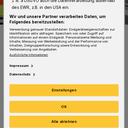
1 lit. a DSGVO auch die Datenverarbeitung außerhalb
des EWR, z.B. in den USA ein.
Wir und unsere Partner verarbeiten Daten, um
Folgendes bereitzustellen:
Verwendung genauer Standortdaten. Endgeräteeigenschaften zur
Symbolfoto.
Identifikation aktiv abfragen. Speichern von oder Zugriff auf
Foto: Christoph Petersen
Informationen auf einem Endgerät. Personalisierte Werbung und
Inhalte, Messung von Werbeleistung und der Performance von
Inhalten, Zielgruppenforschung sowie Entwicklung und
Verbesserung von Angeboten.
Ausführliche Informationen
Impressum
Ein WSW-Bus war in Richtung Autobahn
Datenschutz
unterwegs. Verkehrsbedingt musste der 38
Jährige Busfahrer stark abbremsen. Dabei
Einstellungen
stürztenvier Fahrgäste im Alter von 4, 5, 39
und 46 Jahren.
OK
Alle ablehnen
Sie verletzten sich dabei leicht und wurden