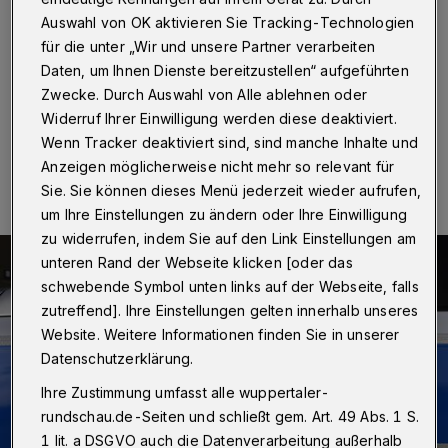
Wuppertal
·
Der Wuppertaler Gerhard S., nach dem
seit Sonntag (29. Mai 2016) gefahndet worden war, ist
Auswahl von OK aktivieren Sie Tracking-Technologien
gefunden worden. Spaziergänger entdeckten ihn am
für die unter „Wir und unsere Partner verarbeiten
Panoramaradweg in Wülfrath.
Daten, um Ihnen Dienste bereitzustellen“ aufgeführten
Zwecke. Durch Auswahl von Alle ablehnen oder
Widerruf Ihrer Einwilligung werden diese deaktiviert.
Wenn Tracker deaktiviert sind, sind manche Inhalte und
31.05.2016 , 13:25 Uhr
Eine Minute Lesezeit
Anzeigen möglicherweise nicht mehr so relevant für
Sie. Sie können dieses Menü jederzeit wieder aufrufen,
um Ihre Einstellungen zu ändern oder Ihre Einwilligung
zu widerrufen, indem Sie auf den Link Einstellungen am
unteren Rand der Webseite klicken [oder das
schwebende Symbol unten links auf der Webseite, falls
zutreffend]. Ihre Einstellungen gelten innerhalb unseres
Website. Weitere Informationen finden Sie in unserer
Datenschutzerklärung.
Ihre Zustimmung umfasst alle wuppertaler-
rundschau.de-Seiten und schließt gem. Art. 49 Abs. 1 S.
1 lit. a DSGVO auch die Datenverarbeitung außerhalb