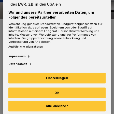
des EWR, z.B. in den USA ein.
Wir und unsere Partner verarbeiten Daten, um
Folgendes bereitzustellen:
Verwendung genauer Standortdaten. Endgeräteeigenschaften zur
Symbolfoto.
Identifikation aktiv abfragen. Speichern von oder Zugriff auf
Foto: Jochen Tack
Informationen auf einem Endgerät. Personalisierte Werbung und
Inhalte, Messung von Werbeleistung und der Performance von
Inhalten, Zielgruppenforschung sowie Entwicklung und
Verbesserung von Angeboten.
Ausführliche Informationen
Impressum
Wegen seines schlechten
Datenschutz
Gesundheitszustandes wurde er mit einem
Rettungshubschrauber in eine Klinik nach
Einstellungen
Duisburg geflogen.
OK
S. war am Sonntag ins Bethesda-Klinikum
Alle ablehnen
eingeliefert worden, hatte sich dort aber am