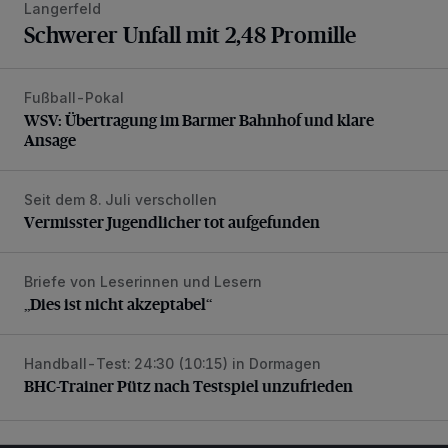
Langerfeld
Schwerer Unfall mit 2,48 Promille
Fußball-Pokal
WSV: Übertragung im Barmer Bahnhof und klare Ansage
WSV: Übertragung im Barmer Bahnhof und klare
Ansage
Seit dem 8. Juli verschollen
Vermisster Jugendlicher tot aufgefunden
Vermisster Jugendlicher tot aufgefunden
Briefe von Leserinnen und Lesern
„Dies ist nicht akzeptabel“
„Dies ist nicht akzeptabel“
Handball-Test: 24:30 (10:15) in Dormagen
BHC-Trainer Pütz nach Testspiel unzufrieden
BHC-Trainer Pütz nach Testspiel unzufrieden