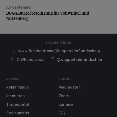
Ab September
BUGA-Bürgerbeteiligung für Vohwinkel und Nützenberg
BUGA-Bürgerbeteiligung für Vohwinkel und
Nützenberg
SOZIALE MEDIEN
www.facebook.com/WuppertalerRundschau/
@WRundschau
@wuppertalerrundschau
SERVICES
VERLAG
Reklamation
Mediadaten
Inserieren
Team
Trauerportal
Karriere
Stellenmarkt
FAQ