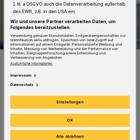
1 lit. a DSGVO auch die Datenverarbeitung außerhalb
des EWR, z.B. in den USA ein.
Wir und unsere Partner verarbeiten Daten, um
Folgendes bereitzustellen:
Verwendung genauer Standortdaten. Endgeräteeigenschaften zur
Identifikation aktiv abfragen. Speichern von oder Zugriff auf
Informationen auf einem Endgerät. Personalisierte Werbung und
Inhalte, Messung von Werbeleistung und der Performance von
Inhalten, Zielgruppenforschung sowie Entwicklung und
Symbolbild.
Verbesserung von Angeboten.
Foto: Christoph Petersen
Ausführliche Informationen
Impressum
Datenschutz
Als der Radfahrerin den Kreisverkehr einbog,
Einstellungen
fuhr auch der Lieferwagen hinein. Dieser stieß
OK
mit dem Mann zusammen und entfernte sich
in Richtung Oberbergische Straße.
Alle ablehnen