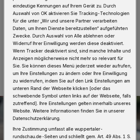
Kreisverkehr
eindeutige Kennungen auf Ihrem Gerät zu. Durch
Auswahl von OK aktivieren Sie Tracking-Technologien
Wuppertal
·
Ein 65 Jahre alter Radfahrer ist am
für die unter „Wir und unsere Partner verarbeiten
Dienstag /19. August 2025) bei einem Unfall im
Daten, um Ihnen Dienste bereitzustellen“ aufgeführten
Kreisverkehr Müngstener Straße / Böhler Weg verletzt
worden. Die Polizei fahndet nun nach dem Fahrer eines
Zwecke. Durch Auswahl von Alle ablehnen oder
Lieferwagens.
Widerruf Ihrer Einwilligung werden diese deaktiviert.
Wenn Tracker deaktiviert sind, sind manche Inhalte und
Anzeigen möglicherweise nicht mehr so relevant für
Sie. Sie können dieses Menü jederzeit wieder aufrufen,
20.08.2025 , 13:13 Uhr
Eine Minute Lesezeit
um Ihre Einstellungen zu ändern oder Ihre Einwilligung
zu widerrufen, indem Sie auf den Link Einstellungen am
unteren Rand der Webseite klicken [oder das
schwebende Symbol unten links auf der Webseite, falls
zutreffend]. Ihre Einstellungen gelten innerhalb unseres
Website. Weitere Informationen finden Sie in unserer
Datenschutzerklärung.
Ihre Zustimmung umfasst alle wuppertaler-
rundschau.de-Seiten und schließt gem. Art. 49 Abs. 1 S.