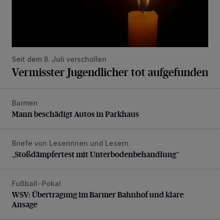
Seit dem 8. Juli verschollen
Vermisster Jugendlicher tot aufgefunden
Barmen
Mann beschädigt Autos in Parkhaus
Mann beschädigt Autos in Parkhaus
Briefe von Leserinnen und Lesern
„Stoßdämpfertest mit Unterbodenbehandlung“
„Stoßdämpfertest mit Unterbodenbehandlung“
Fußball-Pokal
WSV: Übertragung im Barmer Bahnhof und klare Ansage
WSV: Übertragung im Barmer Bahnhof und klare
Ansage