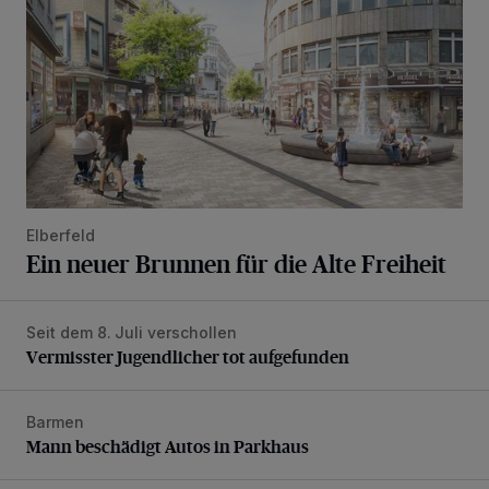
Elberfeld
Ein neuer Brunnen für die Alte Freiheit
Seit dem 8. Juli verschollen
Vermisster Jugendlicher tot aufgefunden
Vermisster Jugendlicher tot aufgefunden
Barmen
Mann beschädigt Autos in Parkhaus
Mann beschädigt Autos in Parkhaus