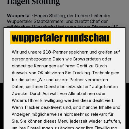
Hagen Stölting
Wuppertal
·
Hagen Stölting, der frühere Leiter der
Wuppertaler Stadtkämmerei und zuletzt Chef der
städtischen Wirtschaftsförderung, ist am Dienstag (19.
August 2025) im Alter von 84 Jahren gestorben.
Wir und unsere
218
-Partner speichern und greifen auf
20.08.2025 , 14:32 Uhr
Eine Minute Lesezeit
personenbezogene Daten wie Browserdaten oder
eindeutige Kennungen auf Ihrem Gerät zu. Durch
Auswahl von OK aktivieren Sie Tracking-Technologien
für die unter „Wir und unsere Partner verarbeiten
Daten, um Ihnen Dienste bereitzustellen“ aufgeführten
Zwecke. Durch Auswahl von Alle ablehnen oder
Widerruf Ihrer Einwilligung werden diese deaktiviert.
Wenn Tracker deaktiviert sind, sind manche Inhalte und
Anzeigen möglicherweise nicht mehr so relevant für
Sie. Sie können dieses Menü jederzeit wieder aufrufen,
um Ihre Einstellungen zu ändern oder Ihre Einwilligung