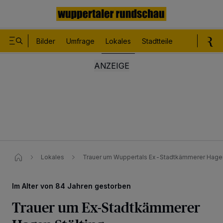
Bilder
Umfrage
Lokales
Stadtteile
Sport
Le
Lokales
Trauer um Wuppertals Ex-Stadtkämmerer Hagen
Im Alter von 84 Jahren gestorben
Trauer um Ex-Stadtkämmerer