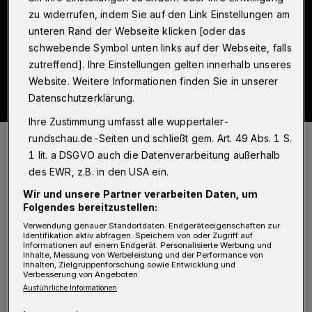
zu widerrufen, indem Sie auf den Link Einstellungen am
unteren Rand der Webseite klicken [oder das
schwebende Symbol unten links auf der Webseite, falls
zutreffend]. Ihre Einstellungen gelten innerhalb unseres
Website. Weitere Informationen finden Sie in unserer
Datenschutzerklärung.
Ihre Zustimmung umfasst alle wuppertaler-
Symbolbild.
rundschau.de-Seiten und schließt gem. Art. 49 Abs. 1 S.
Foto: Polizei
1 lit. a DSGVO auch die Datenverarbeitung außerhalb
des EWR, z.B. in den USA ein.
Wir und unsere Partner verarbeiten Daten, um
Folgendes bereitzustellen:
Verwendung genauer Standortdaten. Endgeräteeigenschaften zur
G
Identifikation aktiv abfragen. Speichern von oder Zugriff auf
eboren 1940 in Pinneberg (Holstein)
Informationen auf einem Endgerät. Personalisierte Werbung und
Inhalte, Messung von Werbeleistung und der Performance von
hatte Stölting nach dem Abitur in Lemgo
Inhalten, Zielgruppenforschung sowie Entwicklung und
Verbesserung von Angeboten.
eine kaufmännische Lehre absolviert; es folgte
Ausführliche Informationen
ein Studium zum Volkswirt an der Freien