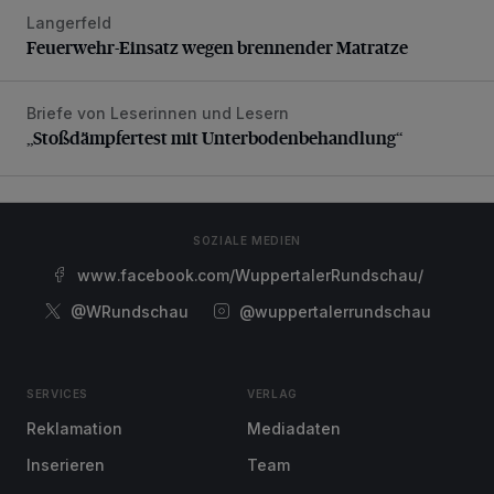
Langerfeld
Feuerwehr-Einsatz wegen brennender Matratze
Feuerwehr-Einsatz wegen brennender Matratze
Briefe von Leserinnen und Lesern
„Stoßdämpfertest mit Unterbodenbehandlung“
„Stoßdämpfertest mit Unterbodenbehandlung“
SOZIALE MEDIEN
www.facebook.com/WuppertalerRundschau/
@WRundschau
@wuppertalerrundschau
SERVICES
VERLAG
Reklamation
Mediadaten
Inserieren
Team