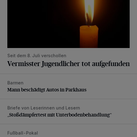
Seit dem 8. Juli verschollen
Vermisster Jugendlicher tot aufgefunden
Barmen
Mann beschädigt Autos in Parkhaus
Mann beschädigt Autos in Parkhaus
Briefe von Leserinnen und Lesern
„Stoßdämpfertest mit Unterbodenbehandlung“
„Stoßdämpfertest mit Unterbodenbehandlung“
Fußball-Pokal
WSV: Übertragung im Barmer Bahnhof und klare Ansage