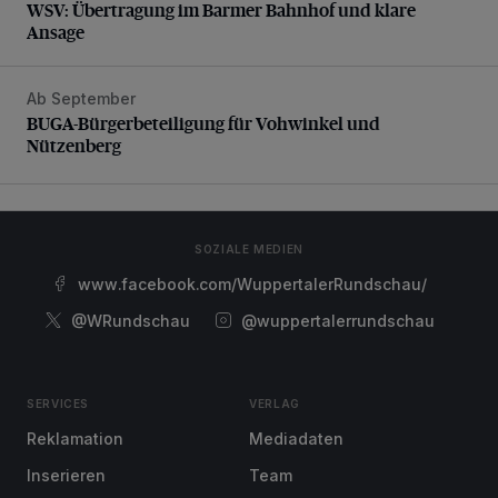
WSV: Übertragung im Barmer Bahnhof und klare
Ansage
Ab September
BUGA-Bürgerbeteiligung für Vohwinkel und Nützenberg
BUGA-Bürgerbeteiligung für Vohwinkel und
Nützenberg
SOZIALE MEDIEN
www.facebook.com/WuppertalerRundschau/
@WRundschau
@wuppertalerrundschau
SERVICES
VERLAG
Reklamation
Mediadaten
Inserieren
Team