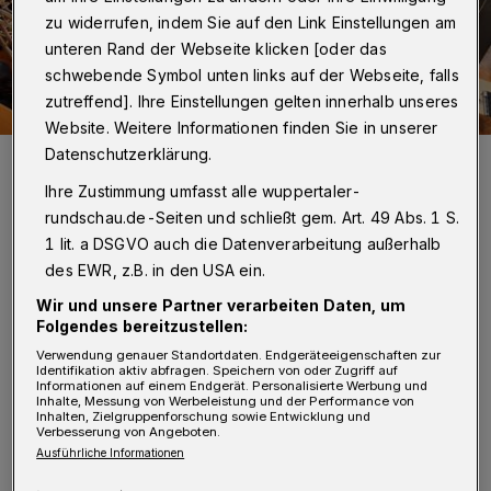
zu widerrufen, indem Sie auf den Link Einstellungen am
unteren Rand der Webseite klicken [oder das
schwebende Symbol unten links auf der Webseite, falls
zutreffend]. Ihre Einstellungen gelten innerhalb unseres
Website. Weitere Informationen finden Sie in unserer
Datenschutzerklärung.
Die Stände auf der Messe sind heiß begehrt. Auch in diesem Jahr
bleibt kein Ausstellungsplatz leer. Über 100 Unternehmen und
Institutionen haben ihr Kommen angekündigt.
Ihre Zustimmung umfasst alle wuppertaler-
Foto: Silke Kamann
rundschau.de-Seiten und schließt gem. Art. 49 Abs. 1 S.
1 lit. a DSGVO auch die Datenverarbeitung außerhalb
des EWR, z.B. in den USA ein.
Wir und unsere Partner verarbeiten Daten, um
Folgendes bereitzustellen:
"Hier ist es ja richtig voll, das ist prima. Wir
Verwendung genauer Standortdaten. Endgeräteeigenschaften zur
Identifikation aktiv abfragen. Speichern von oder Zugriff auf
brauchen schließlich den Nachwuchs in vielen
Informationen auf einem Endgerät. Personalisierte Werbung und
Inhalte, Messung von Werbeleistung und der Performance von
Branchen", war 2017 die fröhliche Bilanz von
Inhalten, Zielgruppenforschung sowie Entwicklung und
Verbesserung von Angeboten.
Oberbürgermeister Andreas Mucke, der auch
Ausführliche Informationen
in diesem Jahr wieder die Schirmherrschaft