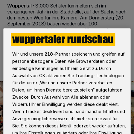
Wuppertal
·
3.000 Schüler tummelten sich im
vergangenen Jahr in der Stadthalle, auf der Suche nach
dem besten Weg für ihre Karriere. Am Donnerstag (20.
September 2018) bauen wieder über 100
Unternehmen am Johannisberg ihre Stände auf.
Wir und unsere
218
-Partner speichern und greifen auf
18.09.2018 , 07:00 Uhr
2 Minuten Lesezeit
personenbezogene Daten wie Browserdaten oder
eindeutige Kennungen auf Ihrem Gerät zu. Durch
Auswahl von OK aktivieren Sie Tracking-Technologien
für die unter „Wir und unsere Partner verarbeiten
Daten, um Ihnen Dienste bereitzustellen“ aufgeführten
Zwecke. Durch Auswahl von Alle ablehnen oder
Widerruf Ihrer Einwilligung werden diese deaktiviert.
Wenn Tracker deaktiviert sind, sind manche Inhalte und
Anzeigen möglicherweise nicht mehr so relevant für
Sie. Sie können dieses Menü jederzeit wieder aufrufen,
um Ihre Einstellungen zu ändern oder Ihre Einwilligung