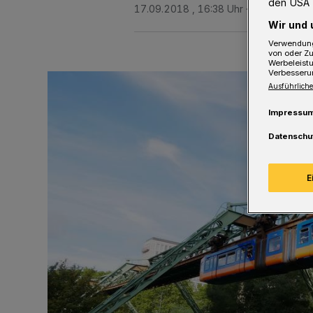
den USA 
17.09.2018 , 16:38 Uhr
2 Minuten Le
Wir und 
Verwendung
von oder Zu
Werbeleist
Verbesseru
Ausführliche
Impressu
Datenschu
E