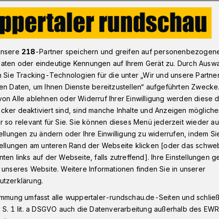
Vorbild
unsere
218
-Partner speichern und greifen auf personenbezogen
aten oder eindeutige Kennungen auf Ihrem Gerät zu. Durch Ausw
n Sie Tracking-Technologien für die unter „Wir und unsere Partne
en Daten, um Ihnen Dienste bereitzustellen“ aufgeführten Zwecke
ls Vorbild
on Alle ablehnen oder Widerruf Ihrer Einwilligung werden diese de
cker deaktiviert sind, sind manche Inhalte und Anzeigen möglich
r so relevant für Sie. Sie können dieses Menü jederzeit wieder au
tellungen zu ändern oder Ihre Einwilligung zu widerrufen, indem Si
gutes Beispiel für gelungene
stellungen am unteren Rand der Webseite klicken [oder das schw
ag (20. September 2018) besichtigt die
ten links auf der Webseite, falls zutreffend]. Ihre Einstellungen g
Akademie NRW (NUA) den Fluss im
 unseres Website. Weitere Informationen finden Sie in unserer
n Wuppertal.
utzerklärung.
immung umfasst alle wuppertaler-rundschau.de-Seiten und schließt
 S. 1 lit. a DSGVO auch die Datenverarbeitung außerhalb des EWR, 