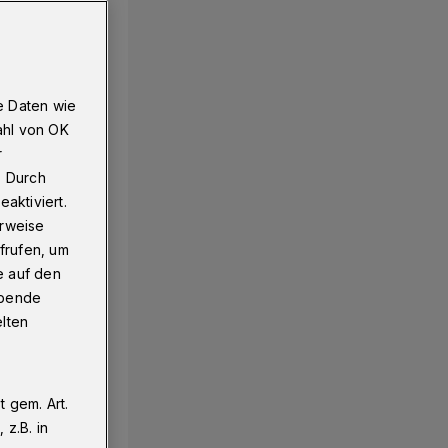
e Daten wie
ahl von OK
r
. Durch
aktiviert.
erweise
frufen, um
e auf den
ebende
elten
 gem. Art.
z.B. in