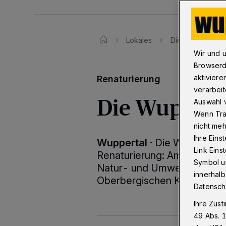
Lokales
Die Wupper als 
Wir und 
Browserd
aktiviere
Renaturierung
verarbeit
Die Wupper a
Auswahl v
Wenn Tra
nicht meh
Ihre Eins
Wuppertal
·
Die Wupper als 
Link Ein
Renaturierung: Am Donnerst
Symbol un
Natur- und Umweltschutz-
innerhalb
Oberbergischen Kreis und i
Datensch
Ihre Zust
49 Abs. 1