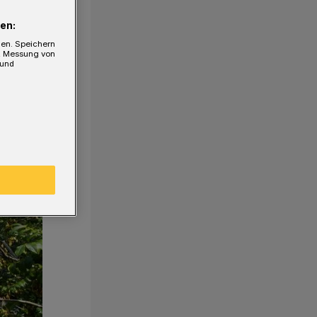
en:
gen. Speichern
e, Messung von
 und