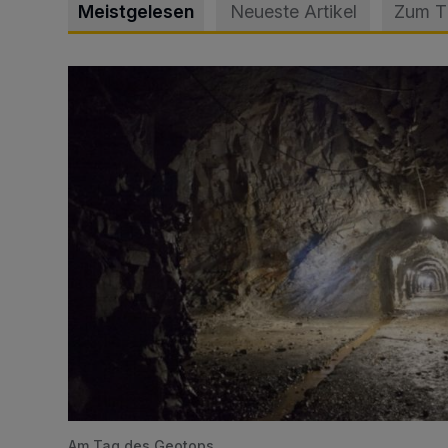
Meistgelesen
Neueste Artikel
Zum 
Tief hinein in die Wuppertaler Unterwelt
Am Tag des Geotops