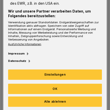
von Plätzen für die unter Dreijährigen konnte
des EWR, z.B. in den USA ein.
zuletzt von 300 auf fast 3.000 Plätze
Wir und unsere Partner verarbeiten Daten, um
Folgendes bereitzustellen:
ausgebaut werden." Die Stadt geht davon aus,
Verwendung genauer Standortdaten. Endgeräteeigenschaften zur
dass mindestens 40 Prozent aller Eltern von
Identifikation aktiv abfragen. Speichern von oder Zugriff auf
Informationen auf einem Endgerät. Personalisierte Werbung und
unter drei Jahre alten Kindern eine Betreuung
Inhalte, Messung von Werbeleistung und der Performance von
Inhalten, Zielgruppenforschung sowie Entwicklung und
wollen. Nun soll geklärt werden, ob diese
Verbesserung von Angeboten.
Ausführliche Informationen
Zielquote ausreicht — sowie wo und wann in
den nächsten Jahren welche Angebote für die
Impressum
jüngsten Wuppertaler gebraucht werden.
Datenschutz
Wer angeschrieben wird, kann bis 13. Mai
Einstellungen
online an der Befragung teilnehmen, oder den
Fragebogen ausfüllen und ihn im beigefügten
OK
Rückumschlag gratis an die Stadt
Alle ablehnen
zurückschicken. Die Ergebnisse werden