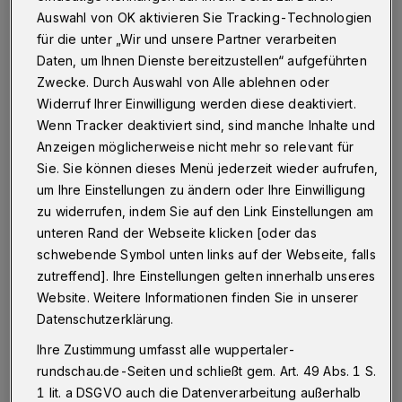
Auswahl von OK aktivieren Sie Tracking-Technologien
Post von Oberbürgermeister Andreas Mucke
für die unter „Wir und unsere Partner verarbeiten
bekommen in den nächsten Tagen rund 4.700
Daten, um Ihnen Dienste bereitzustellen“ aufgeführten
Wuppertaler Eltern. Sie werden gebeten, an einer
Zwecke. Durch Auswahl von Alle ablehnen oder
kostenlosen und freiwilligen Befragung teilzunehmen,
Widerruf Ihrer Einwilligung werden diese deaktiviert.
um zu klären, welche Versorgungsmöglichkeiten sie
sich für ihre unter drei Jahre alten Kinder wünschen
Wenn Tracker deaktiviert sind, sind manche Inhalte und
oder nötig haben.
Anzeigen möglicherweise nicht mehr so relevant für
Sie. Sie können dieses Menü jederzeit wieder aufrufen,
um Ihre Einstellungen zu ändern oder Ihre Einwilligung
zu widerrufen, indem Sie auf den Link Einstellungen am
16.04.2016 , 17:00 Uhr
Eine Minute Lesezeit
unteren Rand der Webseite klicken [oder das
schwebende Symbol unten links auf der Webseite, falls
zutreffend]. Ihre Einstellungen gelten innerhalb unseres
Website. Weitere Informationen finden Sie in unserer
Datenschutzerklärung.
Ihre Zustimmung umfasst alle wuppertaler-
rundschau.de-Seiten und schließt gem. Art. 49 Abs. 1 S.
Sozialdezernent Stefan Kühn: "Das Angebot
1 lit. a DSGVO auch die Datenverarbeitung außerhalb