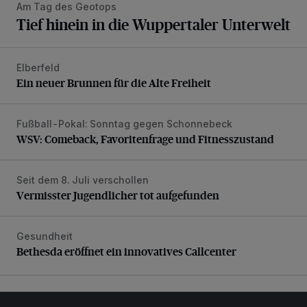
Am Tag des Geotops
Tief hinein in die Wuppertaler Unterwelt
Elberfeld
Ein neuer Brunnen für die Alte Freiheit
Ein neuer Brunnen für die Alte Freiheit
Fußball-Pokal: Sonntag gegen Schonnebeck
WSV: Comeback, Favoritenfrage und Fitnesszustand
WSV: Comeback, Favoritenfrage und Fitnesszustand
Seit dem 8. Juli verschollen
Vermisster Jugendlicher tot aufgefunden
Vermisster Jugendlicher tot aufgefunden
Gesundheit
Bethesda eröffnet ein innovatives Callcenter
Bethesda eröffnet ein innovatives Callcenter