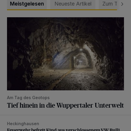
Meistgelesen
Neueste Artikel
Zum Thema
Tief hinein in die Wuppertaler Unterwelt
Am Tag des Geotops
Tief hinein in die Wuppertaler Unterwelt
Heckinghausen
Feuerwehr befreit Kind aus verschlossenem VW Bulli
Feuerwehr befreit Kind aus verschlossenem VW Bulli