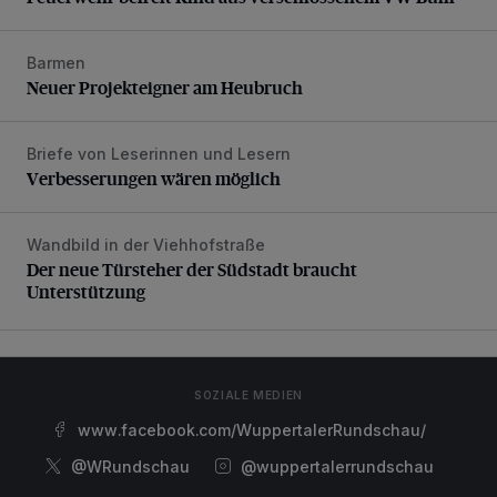
Barmen
Neuer Projekteigner am Heubruch
Neuer Projekteigner am Heubruch
Briefe von Leserinnen und Lesern
Verbesserungen wären möglich
Verbesserungen wären möglich
Wandbild in der Viehhofstraße
Der neue Türsteher der Südstadt braucht Unterstützung
Der neue Türsteher der Südstadt braucht
Unterstützung
SOZIALE MEDIEN
www.facebook.com/WuppertalerRundschau/
@WRundschau
@wuppertalerrundschau