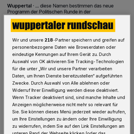
Wuppertal
·
... diese Namen bestimmen das neue
Programm der Politischen Runde in der
Volkshochschule, das am 6. Februar 2017 startet.
Wir und unsere
218
-Partner speichern und greifen auf
31.01.2017 , 19:30 Uhr
Eine Minute Lesezeit
personenbezogene Daten wie Browserdaten oder
eindeutige Kennungen auf Ihrem Gerät zu. Durch
Auswahl von OK aktivieren Sie Tracking-Technologien
für die unter „Wir und unsere Partner verarbeiten
Daten, um Ihnen Dienste bereitzustellen“ aufgeführten
Zwecke. Durch Auswahl von Alle ablehnen oder
Widerruf Ihrer Einwilligung werden diese deaktiviert.
Wenn Tracker deaktiviert sind, sind manche Inhalte und
Anzeigen möglicherweise nicht mehr so relevant für
Sie. Sie können dieses Menü jederzeit wieder aufrufen,
um Ihre Einstellungen zu ändern oder Ihre Einwilligung
zu widerrufen, indem Sie auf den Link Einstellungen am
unteren Rand der Webseite klicken [oder das