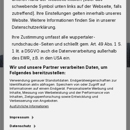
schwebende Symbol unten links auf der Webseite, falls
zutreffend]. Ihre Einstellungen gelten innerhalb unseres
Website. Weitere Informationen finden Sie in unserer
Datenschutzerklärung.
Ihre Zustimmung umfasst alle wuppertaler-
rundschau.de-Seiten und schließt gem. Art. 49 Abs. 1 S.
1 lit. a DSGVO auch die Datenverarbeitung außerhalb
des EWR, z.B. in den USA ein.
Wir und unsere Partner verarbeiten Daten, um
Folgendes bereitzustellen:
... und dem Journalisten Jens Berger geht es um das „Kranke
System der Gesundheitspolitik“.
Verwendung genauer Standortdaten. Endgeräteeigenschaften zur
Foto: privat
Identifikation aktiv abfragen. Speichern von oder Zugriff auf
Informationen auf einem Endgerät. Personalisierte Werbung und
Inhalte, Messung von Werbeleistung und der Performance von
Inhalten, Zielgruppenforschung sowie Entwicklung und
Verbesserung von Angeboten.
Ausführliche Informationen
D
Impressum
och nicht nur um Analysen über Figuren
Datenschutz