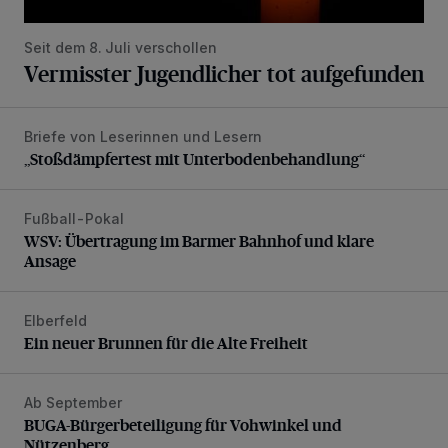
Seit dem 8. Juli verschollen
Vermisster Jugendlicher tot aufgefunden
Briefe von Leserinnen und Lesern
„Stoßdämpfertest mit Unterbodenbehandlung“
„Stoßdämpfertest mit Unterbodenbehandlung“
Fußball-Pokal
WSV: Übertragung im Barmer Bahnhof und klare Ansage
WSV: Übertragung im Barmer Bahnhof und klare
Ansage
Elberfeld
Ein neuer Brunnen für die Alte Freiheit
Ein neuer Brunnen für die Alte Freiheit
Ab September
BUGA-Bürgerbeteiligung für Vohwinkel und Nützenberg
BUGA-Bürgerbeteiligung für Vohwinkel und
Nützenberg