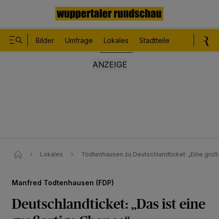
Bilder
Umfrage
Lokales
Stadtteile
Sport
Le
Lokales
Todtenhausen zu Deutschlandticket: „Eine großa
Manfred Todtenhausen (FDP)
Deutschlandticket: „Das ist eine