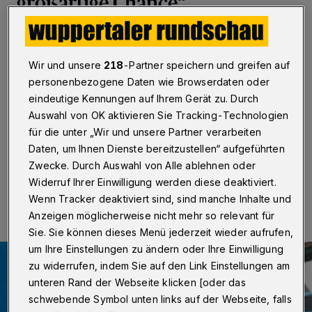
großartige Chance“
Wuppertal / Berlin
·
Der Wuppertaler FDP-
Bundestagsabgeordnete Manfred Todtenhausen
begrüßt die vom Bundestag beschlossene Einführung
Wir und unsere
218
-Partner speichern und greifen auf
des Deutschlandtickets für den Öffentlichen
personenbezogene Daten wie Browserdaten oder
Personennahverkehr (ÖPNV). Es wird startet am 1. Mai
eindeutige Kennungen auf Ihrem Gerät zu. Durch
als monatlich kündbares Abonnement für 49 Euro und
Auswahl von OK aktivieren Sie Tracking-Technologien
kann der bundesweit genutzt werden.
für die unter „Wir und unsere Partner verarbeiten
Daten, um Ihnen Dienste bereitzustellen“ aufgeführten
Zwecke. Durch Auswahl von Alle ablehnen oder
17.03.2023 , 09:30 Uhr
Eine Minute Lesezeit
Widerruf Ihrer Einwilligung werden diese deaktiviert.
Wenn Tracker deaktiviert sind, sind manche Inhalte und
Anzeigen möglicherweise nicht mehr so relevant für
Sie. Sie können dieses Menü jederzeit wieder aufrufen,
um Ihre Einstellungen zu ändern oder Ihre Einwilligung
zu widerrufen, indem Sie auf den Link Einstellungen am
unteren Rand der Webseite klicken [oder das
schwebende Symbol unten links auf der Webseite, falls