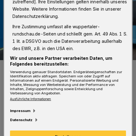
zutreffend]. Ihre Einstellungen gelten innerhalb unseres
Website. Weitere Informationen finden Sie in unserer
Datenschutzerklärung.
Ihre Zustimmung umfasst alle wuppertaler-
rundschau.de-Seiten und schließt gem. Art. 49 Abs. 1 S.
1 lit. a DSGVO auch die Datenverarbeitung außerhalb
des EWR, z.B. in den USA ein.
Wir und unsere Partner verarbeiten Daten, um
Folgendes bereitzustellen:
Das Deutschlandticket kann bereits jetzt bei den Wuppertaler
Stadtwerken (WSW) vorbestellt worden.
Verwendung genauer Standortdaten. Endgeräteeigenschaften zur
Identifikation aktiv abfragen. Speichern von oder Zugriff auf
Foto: Christoph Petersen
Informationen auf einem Endgerät. Personalisierte Werbung und
Inhalte, Messung von Werbeleistung und der Performance von
Inhalten, Zielgruppenforschung sowie Entwicklung und
Verbesserung von Angeboten.
Ausführliche Informationen
Impressum
„Das ist eine großartige Chance, den
Datenschutz
Bürgerinnen und Bürgern ein zusätzliches
Mobilitätsangebot zu unterbreiten und mehr