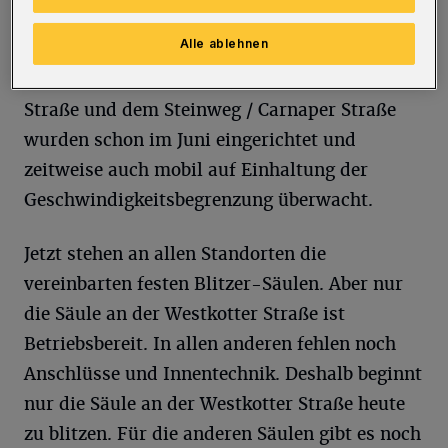
die Luftwerte in Wuppertal zu verbessern. Die
Alle ablehnen
Tempo-40-Zonen „An der Gathe“, der Briller
und der Haeseler Straße, an der Westkotter
Straße und dem Steinweg / Carnaper Straße
wurden schon im Juni eingerichtet und
zeitweise auch mobil auf Einhaltung der
Geschwindigkeitsbegrenzung überwacht.
Jetzt stehen an allen Standorten die
vereinbarten festen Blitzer-Säulen. Aber nur
die Säule an der Westkotter Straße ist
Betriebsbereit. In allen anderen fehlen noch
Anschlüsse und Innentechnik. Deshalb beginnt
nur die Säule an der Westkotter Straße heute
zu blitzen. Für die anderen Säulen gibt es noch