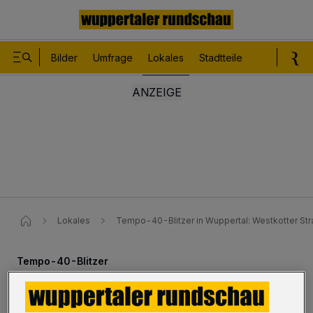
Bilder
Umfrage
Lokales
Stadtteile
Sport
Le
Lokales
Tempo-40-Blitzer in Wuppertal: Westkotter Stra
Tempo-40-Blitzer
Westkotter Straße startet