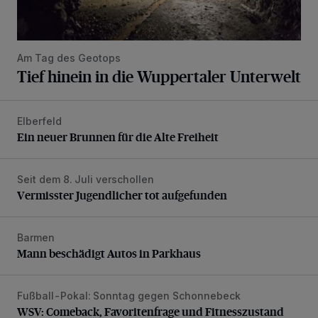
Am Tag des Geotops
Tief hinein in die Wuppertaler Unterwelt
Elberfeld
Ein neuer Brunnen für die Alte Freiheit
Ein neuer Brunnen für die Alte Freiheit
Seit dem 8. Juli verschollen
Vermisster Jugendlicher tot aufgefunden
Vermisster Jugendlicher tot aufgefunden
Barmen
Mann beschädigt Autos in Parkhaus
Mann beschädigt Autos in Parkhaus
Fußball-Pokal: Sonntag gegen Schonnebeck
WSV: Comeback, Favoritenfrage und Fitnesszustand
WSV: Comeback, Favoritenfrage und Fitnesszustand