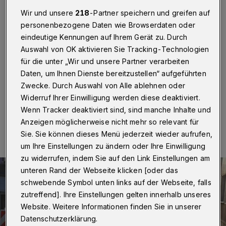
Wuppertal
·
Als erstes startet am Freitag (27.
Wir und unsere
218
-Partner speichern und greifen auf
November 2020) die neue Tempo-40-Blitzersäule an
personenbezogene Daten wie Browserdaten oder
der Westkotter Straße in Wuppertal. Im Laufe des
eindeutige Kennungen auf Ihrem Gerät zu. Durch
Vormittags werden dort die Kameras installiert und der
Auswahl von OK aktivieren Sie Tracking-Technologien
Blitzer wird eingeschaltet. Er überwacht dann die
Tempo-40-Zone auf der Westkotter Straße
für die unter „Wir und unsere Partner verarbeiten
bergaufwärts und -abwärts.
Daten, um Ihnen Dienste bereitzustellen“ aufgeführten
Zwecke. Durch Auswahl von Alle ablehnen oder
Widerruf Ihrer Einwilligung werden diese deaktiviert.
Wenn Tracker deaktiviert sind, sind manche Inhalte und
27.11.2020 , 11:00 Uhr
Eine Minute Lesezeit
Anzeigen möglicherweise nicht mehr so relevant für
Sie. Sie können dieses Menü jederzeit wieder aufrufen,
um Ihre Einstellungen zu ändern oder Ihre Einwilligung
zu widerrufen, indem Sie auf den Link Einstellungen am
unteren Rand der Webseite klicken [oder das
schwebende Symbol unten links auf der Webseite, falls
zutreffend]. Ihre Einstellungen gelten innerhalb unseres
Website. Weitere Informationen finden Sie in unserer
Datenschutzerklärung.