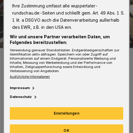
Ihre Zustimmung umfasst alle wuppertaler-
rundschau.de-Seiten und schließt gem. Art. 49 Abs. 1 S.
1 lit. a DSGVO auch die Datenverarbeitung außerhalb
des EWR, z.B. in den USA ein.
Wir und unsere Partner verarbeiten Daten, um
Folgendes bereitzustellen:
Verwendung genauer Standortdaten. Endgeräteeigenschaften zur
Auf dem Foto war der Blitzer an der Westkotter Straße noch im Bau.
Identifikation aktiv abfragen. Speichern von oder Zugriff auf
Nun ist er aber einsatzbereit.
Informationen auf einem Endgerät. Personalisierte Werbung und
Inhalte, Messung von Werbeleistung und der Performance von
Foto: Simone Bahrmann
Inhalten, Zielgruppenforschung sowie Entwicklung und
Verbesserung von Angeboten.
Ausführliche Informationen
Impressum
Datenschutz
Die Überwachung mittels einer Blitzer-Säule
ist Teil der Vereinbarung mit der Deutschen
Einstellungen
Umwelthilfe. Die
Geschwindigkeitsbegrenzungen sollen helfen,
OK