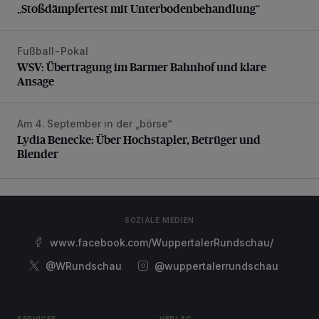
„Stoßdämpfertest mit Unterbodenbehandlung“
Fußball-Pokal
WSV: Übertragung im Barmer Bahnhof und klare Ansage
WSV: Übertragung im Barmer Bahnhof und klare
Ansage
Am 4. September in der „börse“
Lydia Benecke: Über Hochstapler, Betrüger und Blender
Lydia Benecke: Über Hochstapler, Betrüger und
Blender
SOZIALE MEDIEN
www.facebook.com/WuppertalerRundschau/
@WRundschau
@wuppertalerrundschau