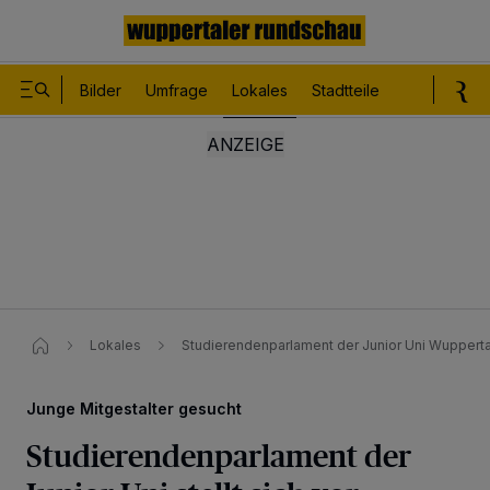
Bilder
Umfrage
Lokales
Stadtteile
Sport
Le
Lokales
Studierendenparlament der Junior Uni Wuppertal 
Junge Mitgestalter gesucht
Studierendenparlament der