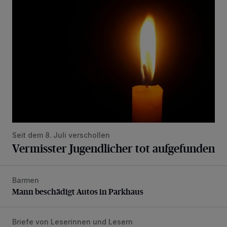
Vermisster Jugendlicher tot aufgefunden
Seit dem 8. Juli verschollen
Vermisster Jugendlicher tot aufgefunden
Barmen
Mann beschädigt Autos in Parkhaus
Mann beschädigt Autos in Parkhaus
Briefe von Leserinnen und Lesern
„Stoßdämpfertest mit Unterbodenbehandlung“