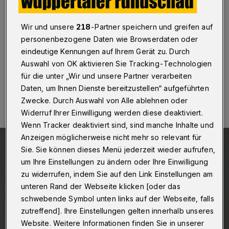
Wuppertal
·
Der Wuppertaler CDU-
Wir und unsere
218
-Partner speichern und greifen auf
Landtagsabgeordnete Rainer Spiecker begrüßt die
beschlossene Sperrklausel bei Kommunalwahlen.
personenbezogene Daten wie Browserdaten oder
eindeutige Kennungen auf Ihrem Gerät zu. Durch
Auswahl von OK aktivieren Sie Tracking-Technologien
für die unter „Wir und unsere Partner verarbeiten
11.06.2016 , 12:27 Uhr
Eine Minute Lesezeit
Daten, um Ihnen Dienste bereitzustellen“ aufgeführten
Zwecke. Durch Auswahl von Alle ablehnen oder
Widerruf Ihrer Einwilligung werden diese deaktiviert.
Wenn Tracker deaktiviert sind, sind manche Inhalte und
Anzeigen möglicherweise nicht mehr so relevant für
Sie. Sie können dieses Menü jederzeit wieder aufrufen,
um Ihre Einstellungen zu ändern oder Ihre Einwilligung
zu widerrufen, indem Sie auf den Link Einstellungen am
unteren Rand der Webseite klicken [oder das
schwebende Symbol unten links auf der Webseite, falls
zutreffend]. Ihre Einstellungen gelten innerhalb unseres
Website. Weitere Informationen finden Sie in unserer