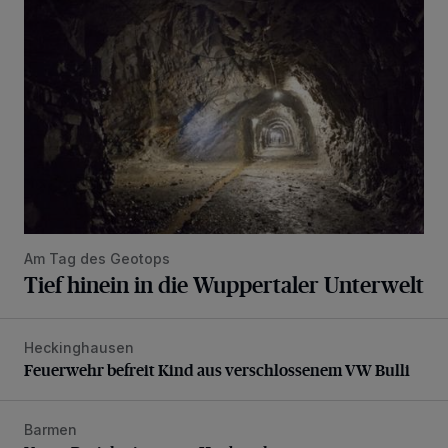
Am Tag des Geotops
Tief hinein in die Wuppertaler Unterwelt
Heckinghausen
Feuerwehr befreit Kind aus verschlossenem VW Bulli
Feuerwehr befreit Kind aus verschlossenem VW Bulli
Barmen
Neuer Projekteigner am Heubruch