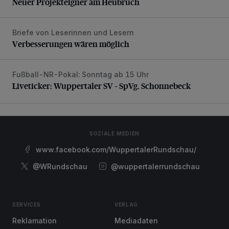
Neuer Projekteigner am Heubruch
Briefe von Leserinnen und Lesern
Verbesserungen wären möglich
Verbesserungen wären möglich
Fußball-NR-Pokal: Sonntag ab 15 Uhr
Liveticker: Wuppertaler SV – SpVg. Schonnebeck
Liveticker: Wuppertaler SV – SpVg. Schonnebeck
SOZIALE MEDIEN
www.facebook.com/WuppertalerRundschau/
@WRundschau
@wuppertalerrundschau
SERVICES
VERLAG
Reklamation
Mediadaten