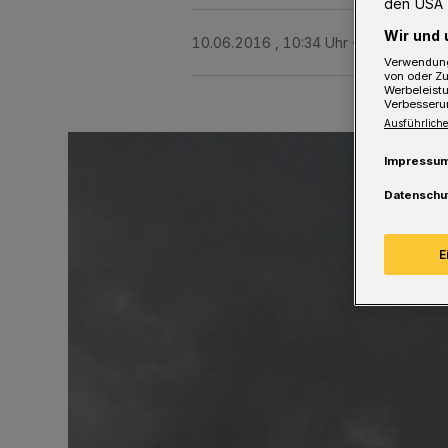
den USA 
Wir und 
10.06.2016 , 10:34 Uhr
2 Minuten Le
Verwendung
von oder Zu
Werbeleist
Verbesseru
Ausführliche
Impressu
Datenschu
E