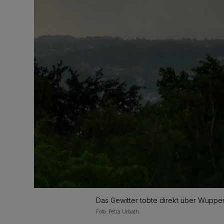
Das Gewitter tobte direkt über Wuppert
Foto: Petra Urbath