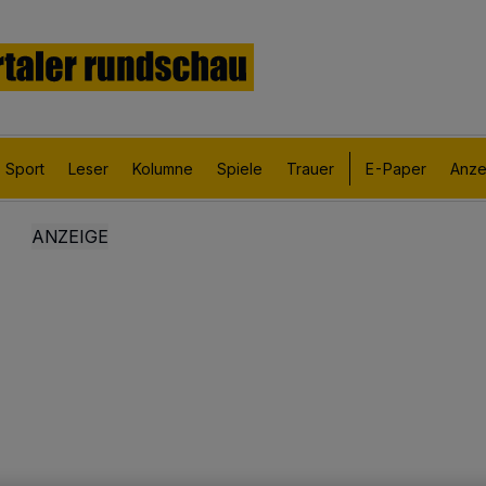
Sport
Leser
Kolumne
Spiele
Trauer
E-Paper
Anze