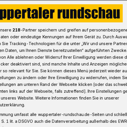
: Kontrolleure unterwegs
unsere
218
-Partner speichern und greifen auf personenbezogen
aten oder eindeutige Kennungen auf Ihrem Gerät zu. Durch Ausw
n Sie Tracking-Technologien für die unter „Wir und unsere Partne
en Daten, um Ihnen Dienste bereitzustellen“ aufgeführten Zwecke
äden: Kontrolleure
on Alle ablehnen oder Widerruf Ihrer Einwilligung werden diese de
cker deaktiviert sind, sind manche Inhalte und Anzeigen möglich
r so relevant für Sie. Sie können dieses Menü jederzeit wieder au
tellungen zu ändern oder Ihre Einwilligung zu widerrufen, indem Si
stellungen am unteren Rand der Webseite klicken [oder das schw
ten links auf der Webseite, falls zutreffend]. Ihre Einstellungen g
om Dienstag (7. Juni 2016) hat in
 unseres Website. Weitere Informationen finden Sie in unserer
rursacht, die jetzt nach und nach
utzerklärung.
lanz der Stadtverwaltung.
immung umfasst alle wuppertaler-rundschau.de-Seiten und schließt
 S. 1 lit. a DSGVO auch die Datenverarbeitung außerhalb des EWR, 