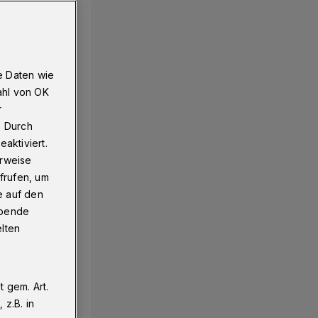
e Daten wie
ahl von OK
r
. Durch
aktiviert.
erweise
frufen, um
e auf den
ebende
elten
 gem. Art.
z.B. in