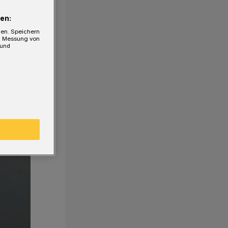
en:
gen. Speichern
e, Messung von
 und