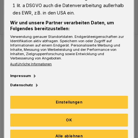
1 lit. a DSGVO auch die Datenverarbeitung außerhalb
des EWR, z.B. in den USA ein.
Wir und unsere Partner verarbeiten Daten, um
Folgendes bereitzustellen:
Verwendung genauer Standortdaten. Endgeräteeigenschaften zur
Der Verlauf der Corona-Fälle in Wuppertal.
Identifikation aktiv abfragen. Speichern von oder Zugriff auf
Informationen auf einem Endgerät. Personalisierte Werbung und
Foto: WR
Inhalte, Messung von Werbeleistung und der Performance von
Inhalten, Zielgruppenforschung sowie Entwicklung und
Verbesserung von Angeboten.
Ausführliche Informationen
Impressum
Datenschutz
Aktuell befinden sich 4.459 Menschen in
Quarantäne. Davon sind 4.384 Infizierte
Einstellungen
(Hinweis: In einigen Fällen, z B. während
einer Isolierung im Krankenhaus, wird keine
OK
Quarantäne angeordnet), 5
Haushaltsangehörige sowie 68 sonstige
Alle ablehnen