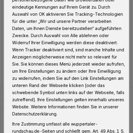
Wuppertal
·
Am Freitag (11. März 2022) um 11.04
eindeutige Kennungen auf Ihrem Gerät zu. Durch
Uhr hat die Stadt Wuppertal insgesamt 5.044
Auswahl von OK aktivieren Sie Tracking-Technologien
Personen gemeldet, die aktuell mit dem Corona-Virus
für die unter „Wir und unsere Partner verarbeiten
infiziert sind. Der Inzidenzwert liegt bei 1.123,94, die
Daten, um Ihnen Dienste bereitzustellen“ aufgeführten
Zahl der Neuinfektionen in den vergangenen sieben
Tagen bei 3.990.
Zwecke. Durch Auswahl von Alle ablehnen oder
Widerruf Ihrer Einwilligung werden diese deaktiviert.
Wenn Tracker deaktiviert sind, sind manche Inhalte und
Anzeigen möglicherweise nicht mehr so relevant für
11.03.2022 , 11:36 Uhr
Eine Minute Lesezeit
Sie. Sie können dieses Menü jederzeit wieder aufrufen,
um Ihre Einstellungen zu ändern oder Ihre Einwilligung
zu widerrufen, indem Sie auf den Link Einstellungen am
unteren Rand der Webseite klicken [oder das
schwebende Symbol unten links auf der Webseite, falls
zutreffend]. Ihre Einstellungen gelten innerhalb unseres
Website. Weitere Informationen finden Sie in unserer
Datenschutzerklärung.
Ihre Zustimmung umfasst alle wuppertaler-
rundschau.de-Seiten und schließt gem. Art. 49 Abs. 1 S.