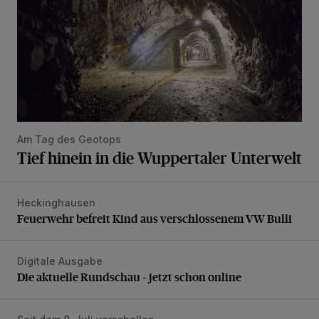
Am Tag des Geotops
Tief hinein in die Wuppertaler Unterwelt
Heckinghausen
Feuerwehr befreit Kind aus verschlossenem VW Bulli
Feuerwehr befreit Kind aus verschlossenem VW Bulli
Digitale Ausgabe
Die aktuelle Rundschau – jetzt schon online
Die aktuelle Rundschau – jetzt schon online